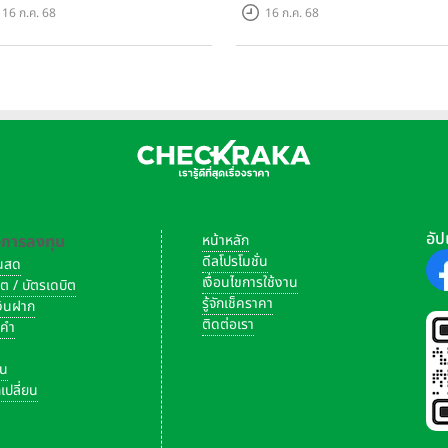
นบาท กำไรสุทธิ 588.04 ล้านบาท
เปิดตัวโครงการใหม่ "ไลโอ
16 ก.ค. 68
16 ก.ค. 68
อมจ่ายปันผลทั้งปี 2567 รวม 0.34
ราชพฤกษ์-345" มูลค่า 600 ลบ.
หุ้น
อัป
-การลงทุน
หน้าหลัก
ดีลโปรโมชั่น
งินสด
เงื่อนไขการใช้งาน
ิต / บัตรเดบิต
รู้จักเช็คราคา
เงินฝาก
ติดต่อเรา
งคำ
เจ้าของโครงการ บริษัท อารียา พรอพเพอร์ตี้ จำกัด (มหาชน)
ัน
ขุมทอง-ลำต้อยติ่ง ถนนขุมทอง-ลำต้อยติ่ง 1 แขวงขุมทอง เขตลาดกระบ
เปลี่ยน
เนื้อที่โครงการ 51-0-7.2 ไร่