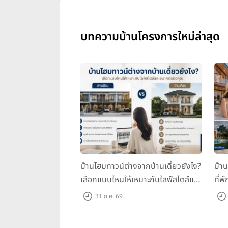
บทความบ้านโครงการใหม่ล่าสุด
บ้านโฮมทาวน์ต่างจากบ้านเดี่ยวยังไง?
บ้า
เลือกแบบไหนให้เหมาะกับไลฟ์สไตล์และ
ที่พ
อนาคตของคุณ
คุณ
31 ก.ค. 69