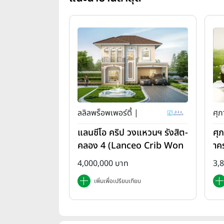
บ้านเดี่ยวหลังใหญ่ รายล้อมไปด้วย
สุวรรณภูมิ (Areeya Como L
เนื้อที่บ้านเริ่มต้น 100 ตร.ว. บน
ความคืบหน้าของการเปิดขายเฟส 2 นั่น
ล้อมรอบไปด้วยธรรมชาติ และยั
ลลิลพร็อพเพอร์ตี้ |
ศุภ
แลนซีโอ คริป วงแหวนฯ รังสิต-
ศุ
คลอง 4 (Lanceo Crib Won
าค
gwan Rangsit-Khlong4)
em
4,000,000 บาท
3,
เพิ่มเพื่อเปรียบเทียบ