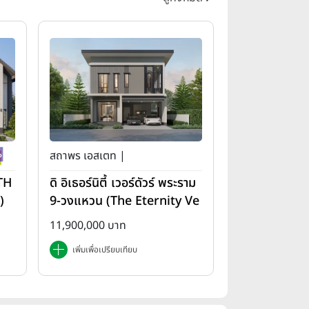
นี่คือ "
อารียา โคโม่ ลาดกระบัง-
เดียวในโซนลาดกระบัง-สุวรรณภูมิ ด้วย
แรกไปแล้ว และรอบนี้เรากลับมาอัปเดต
ำหรับต่อเติมในอนาคต ท่ามกลางทำเลที่
 Premium Outlets Bangkok และ
สถาพร เอสเตท |
(TH
ดิ อิเธอร์นิตี้ เวอร์ดัวร์ พระราม
)
9-วงแหวน (The Eternity Ve
rdure Rama 9-Wongwae
11,900,000 บาท
n)
เพิ่มเพื่อเปรียบเทียบ