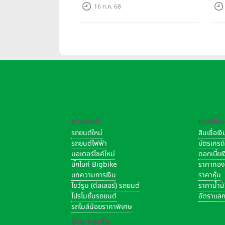
รุ่นใหม่ พัฒนาองค์กรสู่อนาคต
ล้า
16 ก.ค. 68
พร้
บาท/
ยานยนต์
การเงิน
รถยนต์ใหม่
สินเชื่อเ
รถยนต์ไฟฟ้า
บัตรเครด
ข้อมูลโครงการ
มอเตอร์ไซค์ใหม่
ดอกเบี้ย
บิ๊กไบค์ Bigbike
ราคาทอ
บทความการเงิน
ราคาหุ้น
โชว์รูม (ดีลเลอร์) รถยนต์
ราคาน้ำม
ที่ตั้งโครงการ ซอย
โปรโมชั่นรถยนต์
อัตราแลก
รถไมล์น้อยราคาพิเศษ
บ้าน-คอนโด