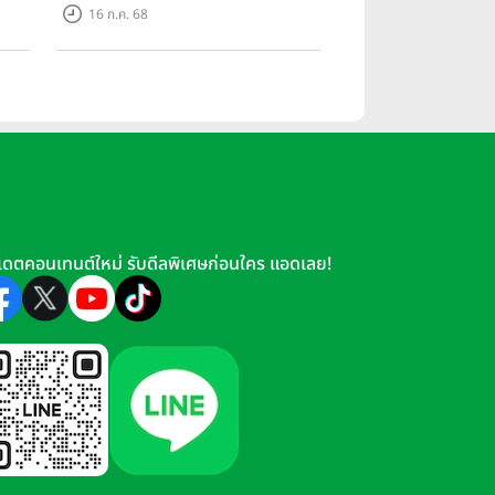
ราชบุรี" บ้าน และทาวน์โฮมสไตล์
16 ก.ค. 68
ฝรั่งเศสใจกลางเมืองราชบุรี
เดตคอนเทนต์ใหม่ รับดีลพิเศษก่อนใคร แอดเลย!
ัง กรุงเทพมหานคร 10520