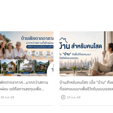
นพักตากอากาศ...มากกว่าสถาน
บ้านสำหรับคนโสด เมื่อ “บ้าน” คือพื
ักผ่อน แต่คือการลงทุนเพื่อ
ที่ออกแบบมาเพื่อชีวิตในแบบของ
ภาพชีวิต
30 ก.ค. 69
23 ก.ค. 69