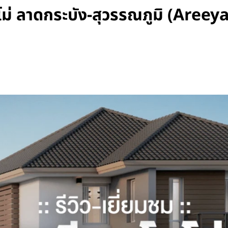
 โคโม่ ลาดกระบัง-สุวรรณภูมิ (A