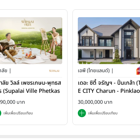
ธรรมชาติและพื้นที่สีเขียว เพื่อการพักผ่อนอย่างสงบสุขได้อย่างเต็มที่ ที่
adkrabang-Suvarnabhumi)
" บ้านเดี่ยวที่มีเนื้อที่กว้างเพียงหนึ่ง
พื้นที่ใช้สอยใหญ่โตถึง 258 ตร.ม. สำหรับโครงการนี้ได้มีการเปิดขายเฟส
เองค่ะ สำหรับใครที่ต้องการซื้อบ้านที่มีเนื้อที่กว้างๆ และมีพื้นที่ไว้ส
งอยู่ใกล้สนามบินสุวรรณภูมิ และแหล่งช็อปปิ้ง Outlets อย่าง Siam
Central Village โครงการนี้ต้องเป็นตัวเลือกอันดับหนึ่งเลยค่ะ
าลัย |
เอพี (ไทยแลนด์) |
ภาลัย วิลล์ เพชรเกษม-พุทธส
เดอะ ซิตี้ จรัญฯ - ปิ่นเกล้า 
ร (Supalai Ville Phetkas
E CITY Charun - Pinklao
-Phutthasakorn)
890,000 บาท
30,000,000 บาท
เพิ่มเพื่อเปรียบเทียบ
เพิ่มเพื่อเปรียบเทียบ