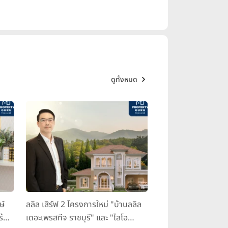
ดูทั้งหมด
ษ์
ลลิล เสิร์ฟ 2 โครงการใหม่ "บ้านลลิล
ร้อม
เดอะเพรสทีจ ราชบุรี" และ "ไลโอ