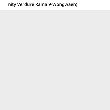
nity Verdure Rama 9-Wongwaen)
11,900,000 บาท
เพิ่มเพื่อเปรียบเทียบ
บทความบ้านเอพี (ไทยแลนด์) เซน
ดูทั้งหมด
โทร ล่าสุด
บ้านโฮมทาวน์ต่างจากบ้านเดี่ยว
ยังไง? เลือกแบบไหนให้เหมาะ
กับไลฟ์สไตล์และอนาคตของ
31 ก.ค. 69