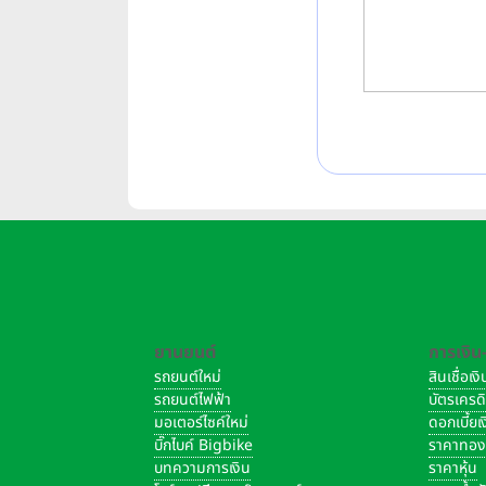
ยานยนต์
การเงิน
รถยนต์ใหม่
สินเชื่อเ
รถยนต์ไฟฟ้า
บัตรเครด
มอเตอร์ไซค์ใหม่
ดอกเบี้ย
บิ๊กไบค์ Bigbike
ราคาทอ
บทความการเงิน
ราคาหุ้น