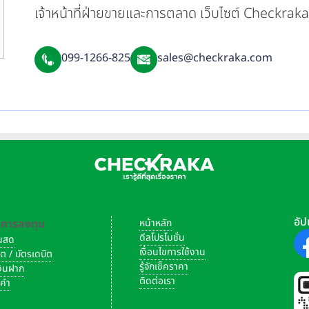
เจ้าหน้าที่ฝ่ายขายและการตลาด เว็บไซต์ Checkra
099-1266-825
sales@checkraka.com
อัป
-การลงทุน
หน้าหลัก
ดีลโปรโมชั่น
งินสด
เงื่อนไขการใช้งาน
ิต / บัตรเดบิต
รู้จักเช็คราคา
เงินฝาก
ติดต่อเรา
งคำ