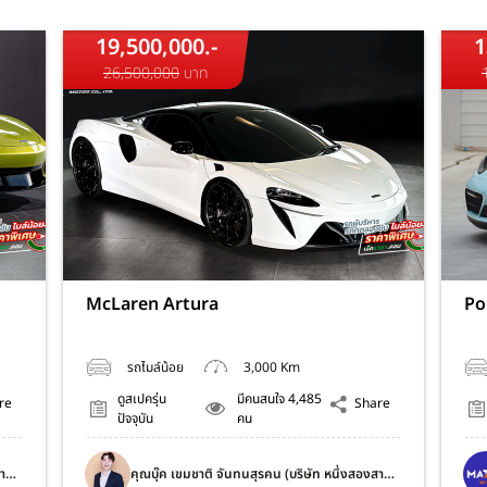
19,500,000.-
1
26,500,000
บาท
McLaren Artura
Po
รถไมล์น้อย
3,000 Km
ดูสเปครุ่น
มีคนสนใจ 4,485
re
Share
ปัจจุบัน
คน
สาม
คุณบุ๊ค เขมชาติ จันทนสุรคน (บริษัท หนึ่งสองสาม