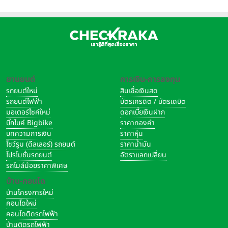
ยานยนต์
การเงิน-การลงทุน
รถยนต์ใหม่
สินเชื่อเงินสด
รถยนต์ไฟฟ้า
บัตรเครดิต / บัตรเดบิต
มอเตอร์ไซค์ใหม่
ดอกเบี้ยเงินฝาก
บิ๊กไบค์ Bigbike
ราคาทองคำ
บทความการเงิน
ราคาหุ้น
โชว์รูม (ดีลเลอร์) รถยนต์
ราคาน้ำมัน
โปรโมชั่นรถยนต์
อัตราแลกเปลี่ยน
รถไมล์น้อยราคาพิเศษ
บ้าน-คอนโด
บ้านโครงการใหม่
คอนโดใหม่
คอนโดติดรถไฟฟ้า
บ้านติดรถไฟฟ้า