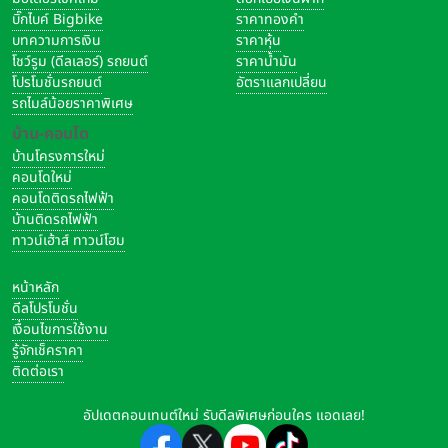
บิ๊กไบค์ Bigbike
ราคาทองคำ
บทความการเงิน
ราคาหุ้น
โชว์รูม (ดีลเลอร์) รถยนต์
ราคาน้ำมัน
โปรโมชั่นรถยนต์
อัตราแลกเปลี่ยน
รถไมล์น้อยราคาพิเศษ
บ้าน-คอนโด
บ้านโครงการใหม่
คอนโดใหม่
คอนโดติดรถไฟฟ้า
บ้านติดรถไฟฟ้า
ทาวน์เฮ้าส์ ทาวน์โฮม
หน้าหลัก
ดีลโปรโมชั่น
เงื่อนไขการใช้งาน
รู้จักเช็คราคา
ติดต่อเรา
อัปเดตคอนเทนต์ใหม่ รับดีลพิเศษก่อนใคร แอดเลย!