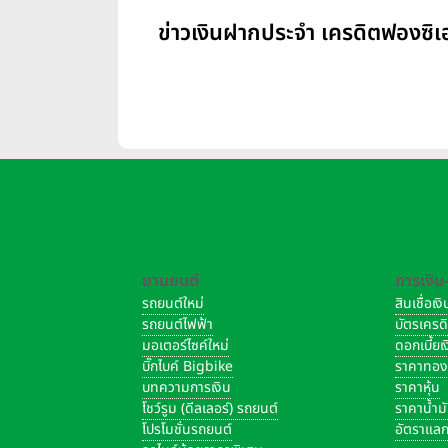
ข่าวเงินฝากประจำ เครดิตฟองซิเอ
ยานยนต์
การเงิน
รถยนต์ใหม่
สินเชื่อเ
รถยนต์ไฟฟ้า
บัตรเครด
มอเตอร์ไซค์ใหม่
ดอกเบี้ย
บิ๊กไบค์ Bigbike
ราคาทอ
บทความการเงิน
ราคาหุ้น
โชว์รูม (ดีลเลอร์) รถยนต์
ราคาน้ำม
โปรโมชั่นรถยนต์
อัตราแลก