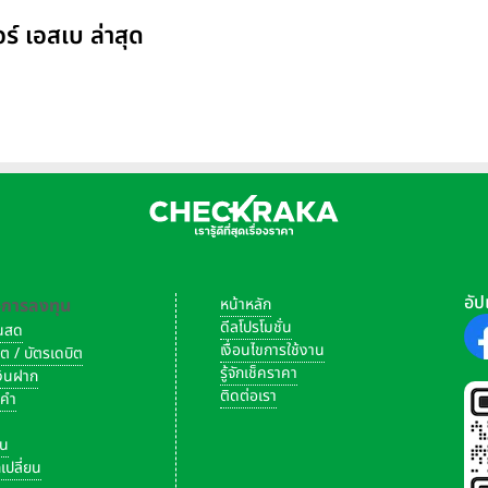
ร์ เอสเบ ล่าสุด
อัป
-การลงทุน
หน้าหลัก
ดีลโปรโมชั่น
งินสด
เงื่อนไขการใช้งาน
ิต / บัตรเดบิต
รู้จักเช็คราคา
เงินฝาก
ติดต่อเรา
งคำ
ัน
เปลี่ยน