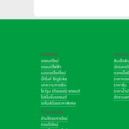
ยานยนต์
การเงิน
รถยนต์ใหม่
สินเชื่อเ
รถยนต์ไฟฟ้า
บัตรเครด
มอเตอร์ไซค์ใหม่
ดอกเบี้ย
บิ๊กไบค์ Bigbike
ราคาทอ
บทความการเงิน
ราคาหุ้น
โชว์รูม (ดีลเลอร์) รถยนต์
ราคาน้ำม
โปรโมชั่นรถยนต์
อัตราแลก
รถไมล์น้อยราคาพิเศษ
บ้าน-คอนโด
บ้านโครงการใหม่
คอนโดใหม่