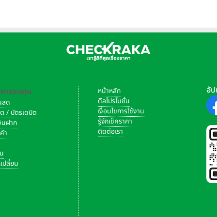
อัป
-การลงทุน
หน้าหลัก
ดีลโปรโมชั่น
งินสด
เงื่อนไขการใช้งาน
ิต / บัตรเดบิต
รู้จักเช็คราคา
เงินฝาก
ติดต่อเรา
งคำ
ัน
เปลี่ยน