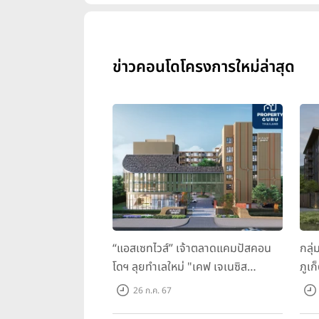
ข่าวคอนโดโครงการใหม่ล่าสุด
“แอสเซทไวส์” เจ้าตลาดแคมปัสคอน
กลุ่
โดฯ ลุยทำเลใหม่ "เคฟ เจเนซิส
ภูเก
นครปฐม" จับมือพาร์ทเนอร์ "อินฟินิท
ว ภู
26 ก.ค. 67
เรียลเอสเตท”