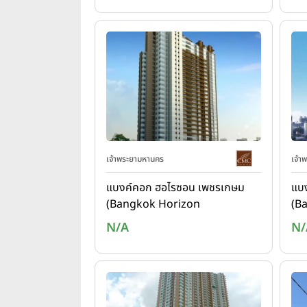
เจ้าพระยามหานคร
เจ้า
แบงค์คอก ฮอไรซอน เพชรเกษม
แบ
(Bangkok Horizon
(B
Phetkasem)
Ra
N/A
N/