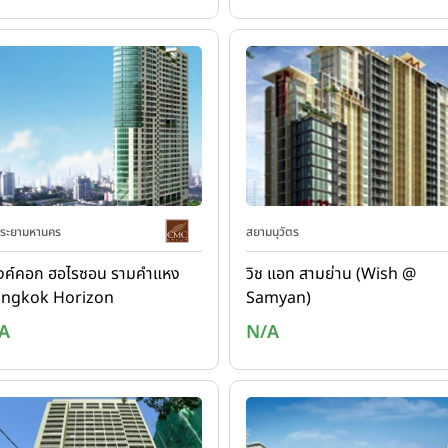
พระยามหานคร
สยามนุวัตร
งค์คอก ฮอไรซอน รามคำแหง
วิช แอท สามย่าน (Wish @
angkok Horizon
Samyan)
mkhamhaeng)
A
N/A