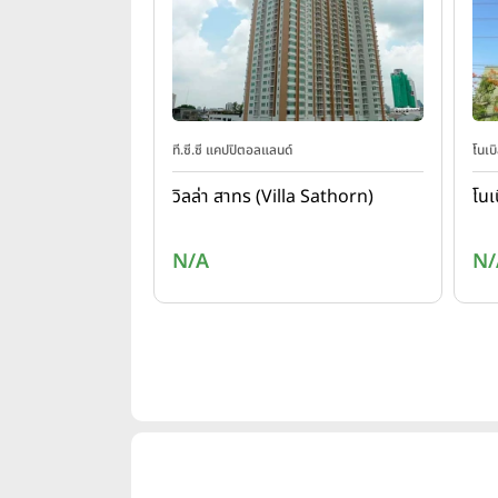
ที.ซี.ซี แคปปิตอลแลนด์
โนเบ
วิลล่า สาทร (Villa Sathorn)
โนเ
N/A
N/