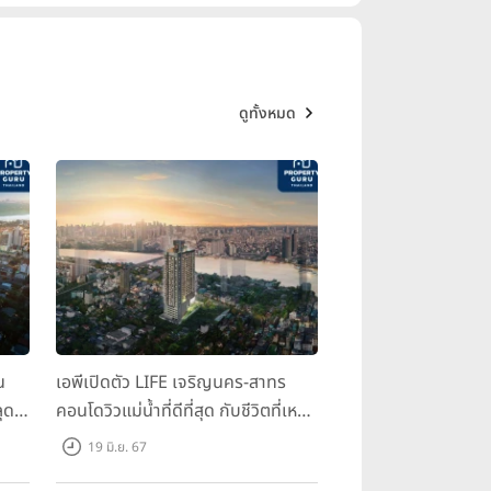
ดูทั้งหมด
น
เอพีเปิดตัว LIFE เจริญนคร-สาทร
ุด
คอนโดวิวแม่น้ำที่ดีที่สุด กับชีวิตที่เหนือ
กว่าในทุกมิติ ห้องชุดดีไซน์ใหม่สูง 3
19 มิ.ย. 67
เมตร เริ่ม 3.59 ล้านบาท