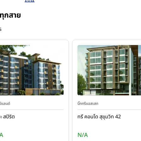
ทุกสาย
ร
ย์แลนด์
บิ๊กทรีแอสเสท
ะ สปิริต
ทรี คอนโด สุขุมวิท 42
A
N/A