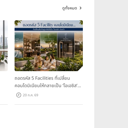
ดูทั้งหมด
ถอดรหัส 5 Facilities ที่เปลี่ยน
คอนโดมิเนียมให้กลายเป็น ‘โอเอซิส’
ส่วนตัวกลางเมือง
20 ก.ค. 69