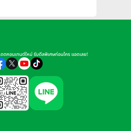
เดตคอนเทนต์ใหม่ รับดีลพิเศษก่อนใคร แอดเลย!