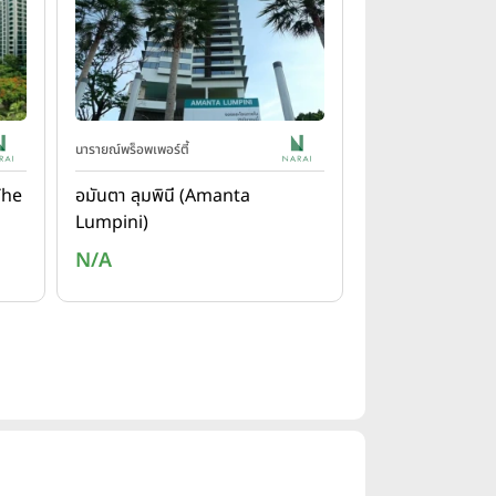
นารายณ์พร็อพเพอร์ตี้
The
อมันตา ลุมพินี (Amanta
Lumpini)
N/A