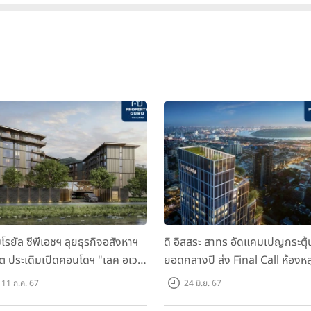
มโรยัล ซีพีเอชฯ ลุยธุรกิจอสังหาฯ
ดิ อิสสระ สาทร อัดแคมเปญกระตุ้
็ต ประเดิมเปิดคอนโดฯ "เลค อเวนิ
ยอดกลางปี ส่ง Final Call ห้องหล
เก็ต" พรีเซลสิงหาคมนี้
ดาวน์ หั่นราคาเริ่มต้น 4.99 ลบ.
11 ก.ค. 67
24 มิ.ย. 67