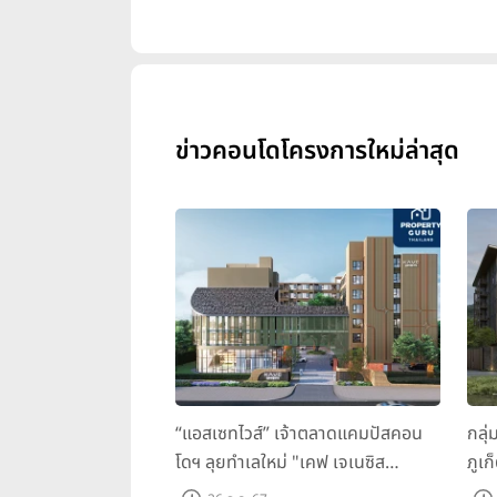
ข่าวคอนโดโครงการใหม่ล่าสุด
“แอสเซทไวส์” เจ้าตลาดแคมปัสคอน
กลุ่
โดฯ ลุยทำเลใหม่ "เคฟ เจเนซิส
ภูเก
นครปฐม" จับมือพาร์ทเนอร์ "อินฟินิท
ว ภู