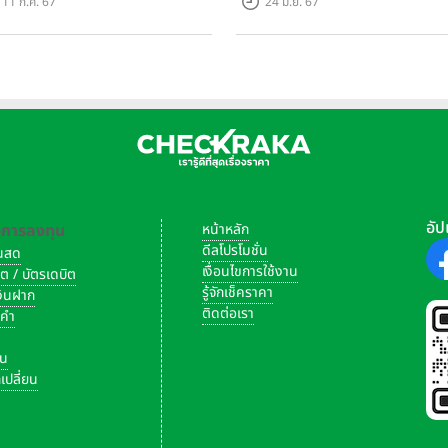
11 ก.ค. 67
24 มิ.ย. 67
อัป
-การลงทุน
หน้าหลัก
ดีลโปรโมชั่น
งินสด
เงื่อนไขการใช้งาน
ิต / บัตรเดบิต
รู้จักเช็คราคา
เงินฝาก
ติดต่อเรา
งคำ
ัน
เปลี่ยน