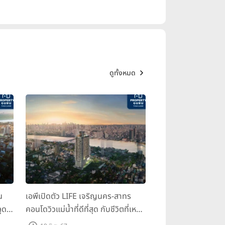
ดูทั้งหมด
น
เอพีเปิดตัว LIFE เจริญนคร-สาทร
ุด
คอนโดวิวแม่น้ำที่ดีที่สุด กับชีวิตที่เหนือ
กว่าในทุกมิติ ห้องชุดดีไซน์ใหม่สูง 3