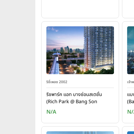
ริชี่เพลซ 2002
เจ้า
ริชพาร์ค แอท บางซ่อนสเตชั่น
แบง
(Rich Park @ Bang Son
(B
Station)
Th
N/A
N/