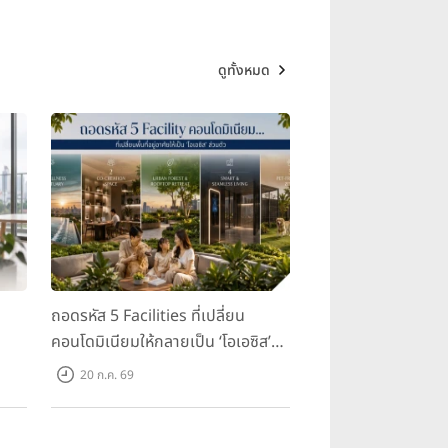
ดูทั้งหมด
ถอดรหัส 5 Facilities ที่เปลี่ยน
คอนโดมิเนียมให้กลายเป็น ‘โอเอซิส’
ส่วนตัวกลางเมือง
20 ก.ค. 69