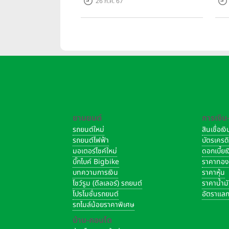
26 ก.ค. 67
เรียลเอสเตท”
ยานยนต์
การเงิน
รถยนต์ใหม่
สินเชื่อเ
รถยนต์ไฟฟ้า
บัตรเครด
มอเตอร์ไซค์ใหม่
ดอกเบี้ย
บิ๊กไบค์ Bigbike
ราคาทอ
บทความการเงิน
ราคาหุ้น
โชว์รูม (ดีลเลอร์) รถยนต์
ราคาน้ำม
โปรโมชั่นรถยนต์
อัตราแลก
รถไมล์น้อยราคาพิเศษ
บ้าน-คอนโด