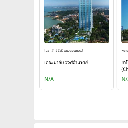
โนวา ลักซ์ชัวรี เดเวลอพเมนส์
พระย
เดอะ ปาล์ม วงศ์อำมาตย์
ชาโ
(C
20)
N/A
N/