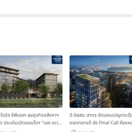
มโรยัล ซีพีเอชฯ ลุยธุรกิจอสังหาฯ
ดิ อิสสระ สาทร อัดแคมเปญกระตุ้
็ต ประเดิมเปิดคอนโดฯ "เลค อเวนิ
ยอดกลางปี ส่ง Final Call ห้องหล
เก็ต" พรีเซลสิงหาคมนี้
ดาวน์ หั่นราคาเริ่มต้น 4.99 ลบ.