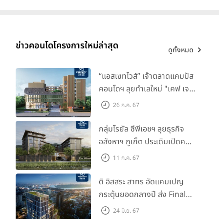
ข่าวคอนโดโครงการใหม่ล่าสุด
ดูทั้งหมด
“แอสเซทไวส์” เจ้าตลาดแคมปัส
คอนโดฯ ลุยทำเลใหม่ "เคฟ เจ
เนซิส นครปฐม" จับมือพาร์ท
26 ก.ค. 67
เนอร์ "อินฟินิท เรียลเอสเตท”
กลุ่มโรยัล ซีพีเอชฯ ลุยธุรกิจ
อสังหาฯ ภูเก็ต ประเดิมเปิดคอน
โดฯ "เลค อเวนิว ภูเก็ต" พรีเซล
11 ก.ค. 67
สิงหาคมนี้
ดิ อิสสระ สาทร อัดแคมเปญ
กระตุ้นยอดกลางปี ส่ง Final
Call ห้องหลุดดาวน์ หั่นราคา
24 มิ.ย. 67