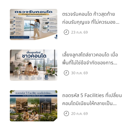
ตรวจรับคอนโด ก้าวสุดท้าย
ก่อนรับกุญแจ ที่ไม่ควรมอง
ข้าม
23 ก.ค. 69
เลี้ยงลูกสไตล์ชาวคอนโด เมื่อ
พื้นที่ไม่ใช่ข้อจำกัดของการ
เติบโต
30 ก.ค. 69
ถอดรหัส 5 Facilities ที่เปลี่ยน
คอนโดมิเนียมให้กลายเป็น
‘โอเอซิส’ ส่วนตัวกลางเมือง
20 ก.ค. 69