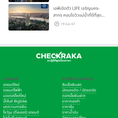
เริ่มต้น 4.99 ลบ.
เอพีเปิดตัว LIFE เจริญนคร-
สาทร คอนโดวิวแม่น้ำที่ดีที่สุด
กับชีวิตที่เหนือกว่าในทุกมิติ
19 มิ.ย. 67
ห้องชุดดีไซน์ใหม่สูง 3 เมตร
เริ่ม 3.59 ล้านบาท
ยานยนต์
การเงิน-การลงทุน
รถยนต์ใหม่
สินเชื่อเงินสด
รถยนต์ไฟฟ้า
บัตรเครดิต / บัตรเดบิต
มอเตอร์ไซค์ใหม่
ดอกเบี้ยเงินฝาก
บิ๊กไบค์ Bigbike
ราคาทองคำ
บทความการเงิน
ราคาหุ้น
โชว์รูม (ดีลเลอร์) รถยนต์
ราคาน้ำมัน
โปรโมชั่นรถยนต์
อัตราแลกเปลี่ยน