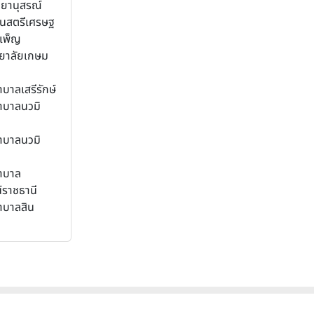
ิทยานุสรณ์
ยนสตรีเศรษฐ
เพ็ญ
ทยาลัยเกษม
บาลเสรีรักษ์
าบาลนวมิ
าบาลนวมิ
าบาล
์ราชธานี
าบาลสิน