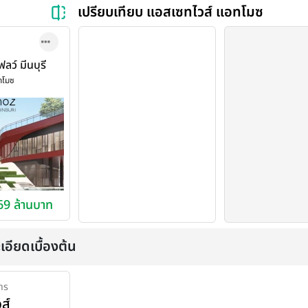
เปรียบเทียบ แอสเซทไวส์ แอทโมซ
ลว์ มีนบุรี
ow Minburi)
ทโมซ
.69 ล้านบาท
เอียดเบื้องต้น
าร
ส์