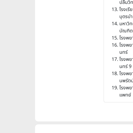
ปลื้มว
โรงเรี
บุตรบำ
มหาวิ
บัณฑิต
โรงพยา
โรงพย
นทร์
โรงพย
นทร์ 9
โรงพย
นพรัตน
โรงพย
แพทย์