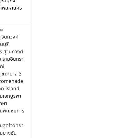
ุรานุกิจ
ุงเทพมหานคร
ยง
สุวินทวงศ์
นบุรี
s สุวินทวงศ์
 รามอินทรา
ni
สุขาภิบาล 3
Promenade
on Island
ยนเอกบูรพา
ึกษา
ียนพณิชยการ
ยนสุดใจวิทยา
ยนบางชัน