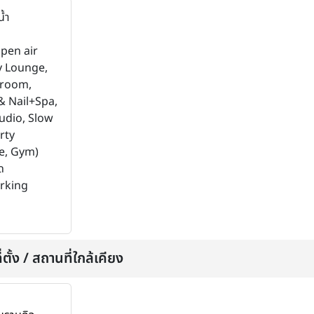
น้ำ
Open air
y Lounge,
room,
& Nail+Spa,
tudio, Slow
rty
e, Gym)
ด
rking
่ตั้ง / สถานที่ใกล้เคียง