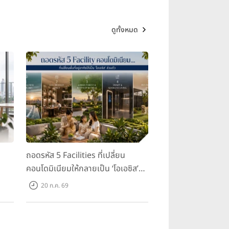
ดูทั้งหมด
ถอดรหัส 5 Facilities ที่เปลี่ยน
คอนโดมิเนียมให้กลายเป็น ‘โอเอซิส’
ส่วนตัวกลางเมือง
20 ก.ค. 69