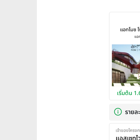
แอทโมซ โฟ
(Atmoz Fl
แอ
เริ่มต้น 1
รายละ
เจ้าของโครงก
แอสเซทไว