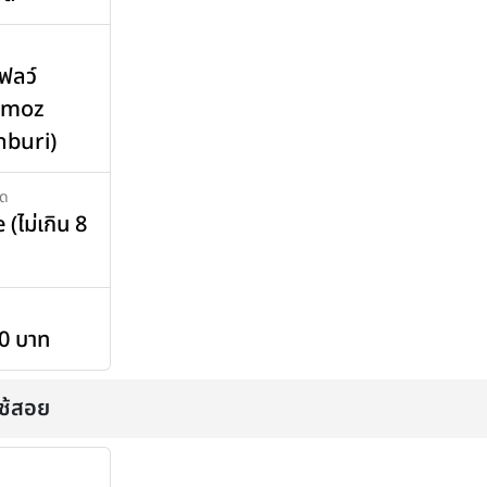
ฟลว์
Atmoz
nburi)
โด
(ไม่เกิน 8
0 บาท
่ใช้สอย