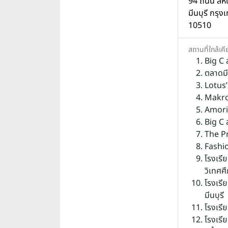
94 ถนน สีหบ
มีนบุรี กร
10510
สถานที่ใกล้เคี
Big C 
ตลาดมี
Lotus’
Makro
Amori
Big C 
The 
Fashi
โรงเรี
วิเทศศ
โรงเร
มีนบุรี
โรงเรี
โรงเรี