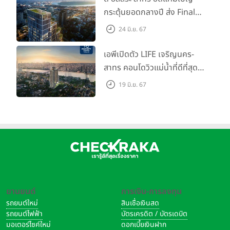
กระตุ้นยอดกลางปี ส่ง Final
Call ห้องหลุดดาวน์ หั่นราคา
24 มิ.ย. 67
เริ่มต้น 4.99 ลบ.
เอพีเปิดตัว LIFE เจริญนคร-
สาทร คอนโดวิวแม่น้ำที่ดีที่สุด
กับชีวิตที่เหนือกว่าในทุกมิติ
19 มิ.ย. 67
ห้องชุดดีไซน์ใหม่สูง 3 เมตร
เริ่ม 3.59 ล้านบาท
ยานยนต์
การเงิน-การลงทุน
รถยนต์ใหม่
สินเชื่อเงินสด
รถยนต์ไฟฟ้า
บัตรเครดิต / บัตรเดบิต
มอเตอร์ไซค์ใหม่
ดอกเบี้ยเงินฝาก