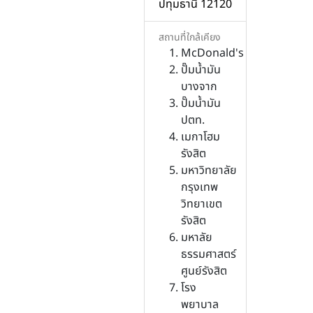
ปทุมธานี 12120
สถานที่ใกล้เคียง
McDonald's
ปั๊มน้ำมัน
บางจาก
ปั๊มน้ำมัน
ปตท.
เมกาโฮม
รังสิต
มหาวิทยาลัย
กรุงเทพ
วิทยาเขต
รังสิต
มหาลัย
ธรรมศาสตร์
ศูนย์รังสิต
โรง
พยาบาล