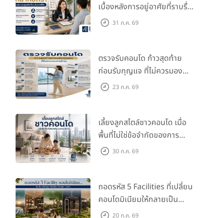
เบื้องหลังการอยู่อาศัยที่ราบรื่น
กว่าที่คิด
31 ก.ค. 69
ตรวจรับคอนโด ก้าวสุดท้าย
ก่อนรับกุญแจ ที่ไม่ควรมอง
ข้าม
23 ก.ค. 69
เลี้ยงลูกสไตล์ชาวคอนโด เมื่อ
พื้นที่ไม่ใช่ข้อจำกัดของการ
เติบโต
30 ก.ค. 69
ถอดรหัส 5 Facilities ที่เปลี่ยน
คอนโดมิเนียมให้กลายเป็น
‘โอเอซิส’ ส่วนตัวกลางเมือง
20 ก.ค. 69