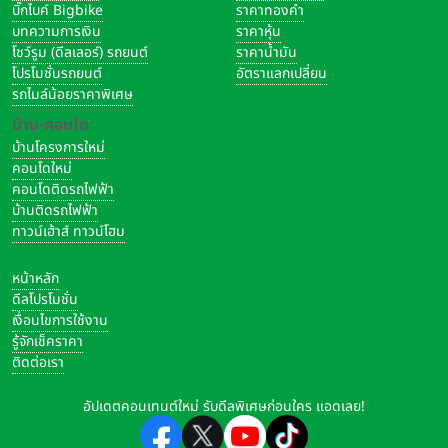
บิ๊กไบค์ Bigbike
ราคาทองคำ
บทความการเงิน
ราคาหุ้น
โชว์รูม (ดีลเลอร์) รถยนต์
ราคาน้ำมัน
โปรโมชั่นรถยนต์
อัตราแลกเปลี่ยน
รถไมล์น้อยราคาพิเศษ
บ้าน-คอนโด
บ้านโครงการใหม่
คอนโดใหม่
คอนโดติดรถไฟฟ้า
บ้านติดรถไฟฟ้า
ทาวน์เฮ้าส์ ทาวน์โฮม
หน้าหลัก
ดีลโปรโมชั่น
เงื่อนไขการใช้งาน
รู้จักเช็คราคา
ติดต่อเรา
อัปเดตคอนเทนต์ใหม่ รับดีลพิเศษก่อนใคร แอดเลย!