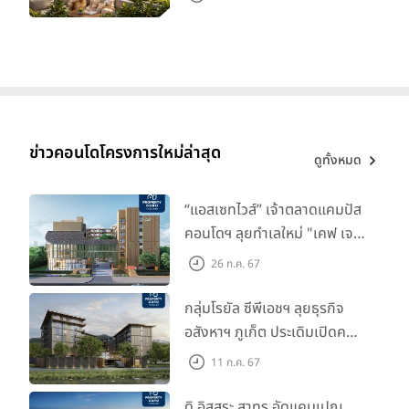
ข่าวคอนโดโครงการใหม่ล่าสุด
ดูทั้งหมด
“แอสเซทไวส์” เจ้าตลาดแคมปัส
คอนโดฯ ลุยทำเลใหม่ "เคฟ เจ
เนซิส นครปฐม" จับมือพาร์ท
26 ก.ค. 67
เนอร์ "อินฟินิท เรียลเอสเตท”
กลุ่มโรยัล ซีพีเอชฯ ลุยธุรกิจ
อสังหาฯ ภูเก็ต ประเดิมเปิดคอน
โดฯ "เลค อเวนิว ภูเก็ต" พรีเซล
11 ก.ค. 67
สิงหาคมนี้
ดิ อิสสระ สาทร อัดแคมเปญ