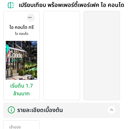
เปรียบเทียบ พร็อพเพอร์ตี้เพอร์เฟค ไอ คอนโด
ไอ คอนโด กรี
นสเปซ เสรี
ไอ คอนโด
ไทย (iCondo
Green
Space
Serithai)
เริ่มต้น 1.7
ล้านบาท
รายละเอียดเบื้องต้น
เจ้าของ