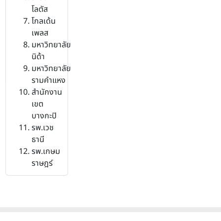
โลตัส
โกลเด้น
เพลส
มหาวิทยาลัย
นิด้า
มหาวิทยาลัย
รามคำแหง
สำนักงาน
เขต
บางกะปิ
รพ.เวช
ธานี
รพ.เกษม
ราษฎร์