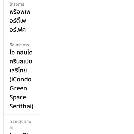
โครงการ
พร็อพเพ
อร์ตี้เพ
อร์เฟค
ชื่อโครงการ
ไอ คอนโด
กรีนสเปซ
เสรีไทย
(iCondo
Green
Space
Serithai)
ความสูงคอน
โด