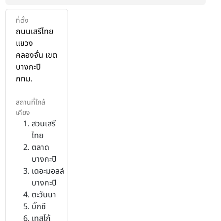
ที่ตั้ง
ถนนเสรีไทย
แขวง
คลองจั่น เขต
บางกะปิ
กทม.
สถานที่ใกล้
เคียง
สวนเสรี
ไทย
ตลาด
บางกะปิ
เดอะมอลล์
บางกะปิ
ตะวันนา
บิ๊กซี
เทสโก้