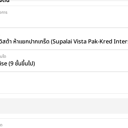
องต้น
งการ
ร
 วิสต้า ห้าแยกปากเกร็ด (Supalai Vista Pak-Kred Inte
นโด
e (9 ชั้นขึ้นไป)
เพิ่มสินค้า
เพิ่มสินค้า
มด