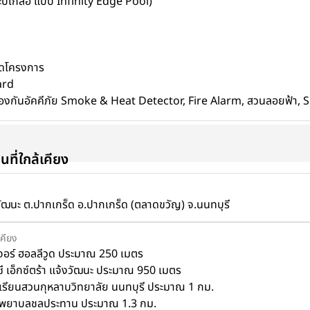
ระบเกลือ แบบ Infinity Edge Pool)
ิดโครงการ
ard
ป้องกันอัคคีภัย Smoke & Heat Detector, Fire Alarm, สวนลอยฟ้า,
านที่ใกล้เคียง
ัฒนะ ต.ปากเกร็ด อ.ปากเกร็ด (ตลาดขวัญ) จ.นนทบุรี
เคียง
จอร์ ฮอลลีวูด ประมาณ 250 เมตร
กซี เอ็กซ์ตร้า แจ้งวัฒนะ ประมาณ 950 เมตร
เรียนสวนกุหลาบวิทยาลัย นนทบุรี ประมาณ 1 กม.
พยาบลชลประทาน ประมาณ 1.3 กม.