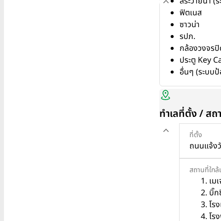
สระว่ายน้ำ (
ฟิตเนส
ซาวน่า
รปภ.
กล้องวงจรป
ประตู Key C
อื่นๆ (ระบบ
ทำเลที่ตั้ง / สถ
ที่ตั้ง
ถนนแจ้งว
สถานที่ใกล้
เมเ
บิ๊
โรง
โรง