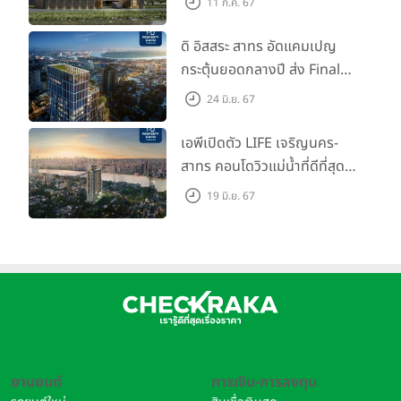
11 ก.ค. 67
สิงหาคมนี้
ดิ อิสสระ สาทร อัดแคมเปญ
กระตุ้นยอดกลางปี ส่ง Final
Call ห้องหลุดดาวน์ หั่นราคา
24 มิ.ย. 67
เริ่มต้น 4.99 ลบ.
เอพีเปิดตัว LIFE เจริญนคร-
สาทร คอนโดวิวแม่น้ำที่ดีที่สุด
กับชีวิตที่เหนือกว่าในทุกมิติ
19 มิ.ย. 67
ห้องชุดดีไซน์ใหม่สูง 3 เมตร
เริ่ม 3.59 ล้านบาท
ยานยนต์
การเงิน-การลงทุน