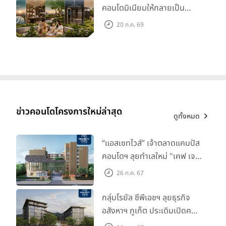
คอนโดมิเนียมให้กลายเป็น
‘โอเอซิส’ ส่วนตัวกลางเมือง
20 ก.ค. 69
ข่าวคอนโดโครงการใหม่ล่าสุด
ดูทั้งหมด
“แอสเซทไวส์” เจ้าตลาดแคมปัส
คอนโดฯ ลุยทำเลใหม่ "เคฟ เจ
เนซิส นครปฐม" จับมือพาร์ท
26 ก.ค. 67
เนอร์ "อินฟินิท เรียลเอสเตท”
กลุ่มโรยัล ซีพีเอชฯ ลุยธุรกิจ
อสังหาฯ ภูเก็ต ประเดิมเปิดคอน
โดฯ "เลค อเวนิว ภูเก็ต" พรีเซล