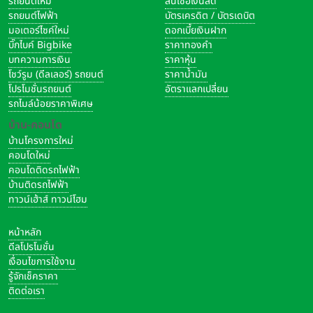
รถยนต์ใหม่
สินเชื่อเงินสด
รถยนต์ไฟฟ้า
บัตรเครดิต / บัตรเดบิต
มอเตอร์ไซค์ใหม่
ดอกเบี้ยเงินฝาก
บิ๊กไบค์ Bigbike
ราคาทองคำ
บทความการเงิน
ราคาหุ้น
โชว์รูม (ดีลเลอร์) รถยนต์
ราคาน้ำมัน
โปรโมชั่นรถยนต์
อัตราแลกเปลี่ยน
รถไมล์น้อยราคาพิเศษ
บ้าน-คอนโด
บ้านโครงการใหม่
คอนโดใหม่
คอนโดติดรถไฟฟ้า
บ้านติดรถไฟฟ้า
ทาวน์เฮ้าส์ ทาวน์โฮม
หน้าหลัก
ดีลโปรโมชั่น
เงื่อนไขการใช้งาน
รู้จักเช็คราคา
ติดต่อเรา