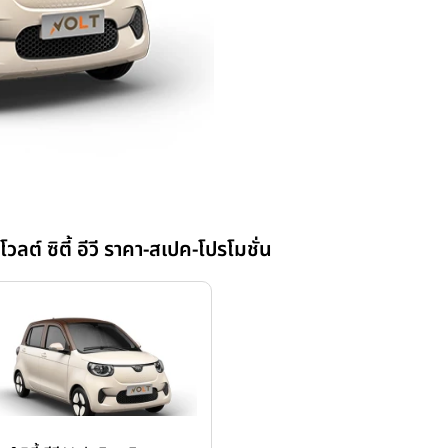
ลต์ ซิตี้ อีวี ราคา-สเปค-โปรโมชั่น