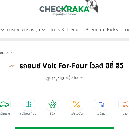
ด
การเงิน-การลงทุน
Trick & Trend
Premium Picks
ต
t For-Four
รถยนต์ Volt For-Four โวลต์ ซิตี้ อีวี
Share
11,442
หน้าแรก
เปรียบเทียบ
รีวิว
โปรโมชั่น
โชว์รูม
ข่าว