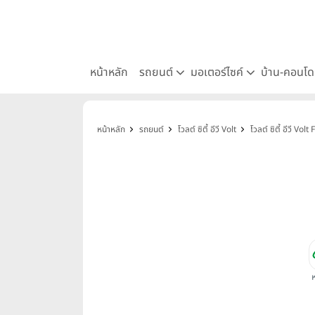
หน้าหลัก
รถยนต์
มอเตอร์ไซค์
บ้าน-คอนโ
หน้าหลัก
รถยนต์
โวลต์ ซิตี้ อีวี Volt
โวลต์ ซิตี้ อีวี Vol