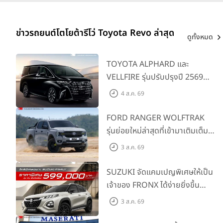
ข่าวรถยนต์โตโยต้ารีโว่ Toyota Revo ล่าสุด
ดูทั้งหมด
TOYOTA ALPHARD และ
VELLFIRE รุ่นปรับปรุงปี 2569
พร้อมรุ่นย่อยใหม่ HEV SMART
4 ส.ค. 69
ราคาเริ่มต้น 3.59 ลบ.
FORD RANGER WOLFTRAK
รุ่นย่อยใหม่ล่าสุดที่เข้ามาเติมเต็ม
ไลน์อัป พร้อมตอบโจทย์ทุกการ
3 ส.ค. 69
ผจญภัยด้วยสมรรถนะพร้อมลุย
ด้วยราคาพิเศษเริ่มต้นที่ 9.49 แสน
SUZUKI จัดแคมเปญพิเศษให้เป็น
บาท
เจ้าของ FRONX ได้ง่ายยิ่งขึ้น
สำหรับรุ่น GL ราคาพิเศษเริ่มต้น
3 ส.ค. 69
5.99 แสนบาท จำนวน 200 คัน