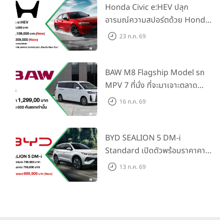
Honda Civic e:HEV ปลุก
อารมณ์ความสปอร์ตด้วย Honda
S+ Shift ครั้งแรกในไทย! พร้อม
23 ก.ค. 69
เพิ่ม Blind Spot Information
และ Cross Traffic Monitor
เพียงจองภายใน 31 ก.ค. 2569
BAW M8 Flagship Model รถ
รับบัตรน้ำมันมูลค่า 10,000 บาท
MPV 7 ที่นั่ง ที่จะมาเจาะตลาด
ครอบครัวและองค์กรยุคใหม่ เปิด
16 ก.ค. 69
ราคาที่ 1.299 ลบ. (สิทธิพิเศษ
สำหรับ 500 คันแรก)
BYD SEALION 5 DM-i
Standard เปิดตัวพร้อมราคาคาด
การณ์ 699,900 บาท รุ่นย่อย
13 ก.ค. 69
ล่าสุดที่มีระยะขับขี่รวม 1,180 กม.
พร้อมฉลองยอดส่งมอบ 1.3 แสน
คัน