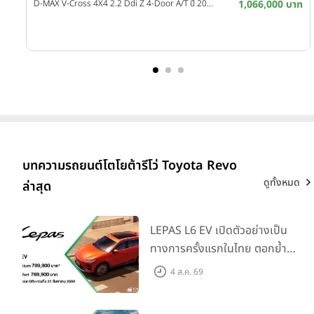
บาท
D-MAX V-Cross 4X4 2.2 Ddi Z 4-Door A/T ปี 2026
1,066,000 บาท
บาท
บทความรถยนต์โตโยต้ารีโว่ Toyota Revo
ดูทั้งหมด
ล่าสุด
LEPAS L6 EV เปิดตัวอย่างเป็น
ทางการครั้งแรกในไทย ตอกย้ำ
วิสัยทัศน์ “Drive Your
4 ส.ค. 69
Elegance” มาพร้อม 2 รุ่นย่อย ใน
ราคาเริ่มต้นที่ 769,000 บาท