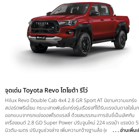
จุดเด่น Toyota Revo โตโยต้า รีโว่
Hilux Revo Double Cab 4x4 2.8 GR Sport AT นิยามความแกร่ง
สปอร์ตพรีเมี่ยม กระบะสายพันธ์แกร่งรุ่นเรือธงที่ได้รับแรงบันดาลใจใน
ออกแบบจากรถแข่งออฟโรดแรลลี่ ด้วยสมรรถนะการขับขี่เป็นเลิศกับ
เครื่องยนต์ 2.8 GD Super Power ปรับจูนใหม่ 224 แรงม้า แรงบิด 
นิวตัน-เมตร ปรับจูนช่วงล่าง เพิ่มความกว้างฐานล้อ (wide tread) ด้า
. . . อ่านเพิ่ม
หน้าขึ้นอีก 140 มม ด้านหลัง 155 มม และเปลี่ยนเบรกหลังเป็นดิสก์เบ