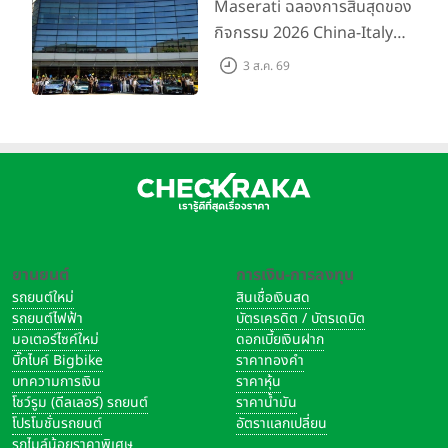
พร้อมข้อเสนอสุดคุ้ม
Maserati ฉลองการสิ้นสุดของ
กิจกรรม 2026 China-Italy
Grand Tour ณ สำนักงานใหญ่
3 ส.ค. 69
เมืองโมเดนา ประเทศอิตาลี
ยานยนต์
การเงิน-การลงทุน
รถยนต์ใหม่
สินเชื่อเงินสด
รถยนต์ไฟฟ้า
บัตรเครดิต / บัตรเดบิต
มอเตอร์ไซค์ใหม่
ดอกเบี้ยเงินฝาก
บิ๊กไบค์ Bigbike
ราคาทองคำ
บทความการเงิน
ราคาหุ้น
โชว์รูม (ดีลเลอร์) รถยนต์
ราคาน้ำมัน
โปรโมชั่นรถยนต์
อัตราแลกเปลี่ยน
รถไมล์น้อยราคาพิเศษ