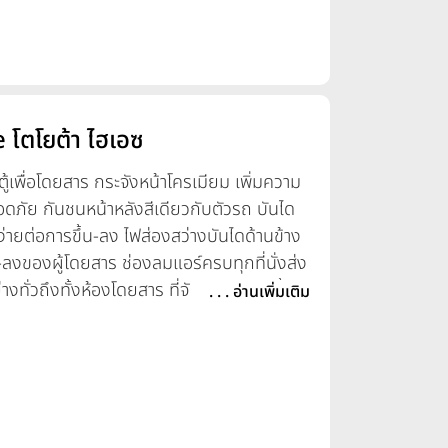
 โตโยต้า ไฮเอซ
เพื่อโดยสาร กระจังหน้าโครเมียม เพิ่มความ
ัย กันชนหน้าหลังสีเดียวกับตัวรถ บันได
่ายต่อการขึ้น-ลง ไฟส่องสว่างบันไดด้านข้าง
ลงของผู้โดยสาร ช่องลมแอร์ครบทุกที่นั่งส่ง
งทั่วถึงทั้งห้องโดยสาร ที่จับสำหรับก้าวขึ้น-
. . . อ่านเพิ่มเติม
งมั่นใจ ความปลอดภัยถุงลมเสริมความ
ะหัวเข่าคนขับ ระบบควบคุมการทรงตัว VSC