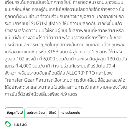
เพื่อยกระดับความมั่นใจในทุกการขับขี่ ถ่ายทอดสมรรถนะของระบบ
ขับเคลื่อนสี่ล้อ ควบคู่กับเทคโนโลยีความปลอดภัยได้อย่างลงตัว ซึ่ง
ถูกติดตั้งเพิ่มเข้ามาทำงานร่วมกันอย่างชาญฉลาด นอกจากช่วยยก
ระดับการขับขี่ SUZUKI JIMNY ให้มีความปลอดภัยมากยิ่งขึ้นแล้ว
ยังเสริมสร้างความมั่นใจให้กับผู้ขับขี่ในสภาพถนนที่หลากหลาย หรือ
แม้แต่เส้นทางออฟโรดที่ท้าทาย พร้อมรองรับทั้งการใช้งานในชีวิต
ประจำวันและการผจญภัยในทุกสภาพเส้นทาง ขับเคลื่อนด้วยขุมพลัง
เครื่องยนต์เบนซิน รหัส K15B แบบ 4 สูบ ขนาด 1.5 ลิตร ให้กำลัง
สูงสุด 102 แรงม้า ที่ 6,000 รอบ/นาที และแรงบิดสูงสุด 130 นิวตัน
เมตร ที่ 4,000 รอบ/นาที ทำงานร่วมกับระบบเกียร์อัตโนมัติ 4
จังหวะ พร้อมระบบขับเคลื่อนสี่ล้อ ALLGRIP PRO และ Low
Transfer Gear ที่สามารถเลือกโหมดการขับเคลื่อนสี่ล้อและสองล้อ
ได้อย่างสะดวกและเหมาะสมในแต่ละสถานการณ์ และความคล่องตัวใน
การขับขี่ด้วยรัศมีวงเลี้ยวเพียง 4.9 เมตร
ข้อมูลทั่วไป
สเปคละเอียด
ดีไซน์
ความปลอดภัย
แบรนด์