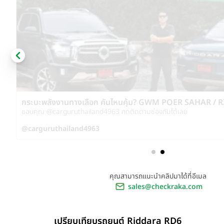
RIDDARA RD6 4WD 86 kWh วิ่งได้ 455 กม. สุราษฎร์ธานี - 
กม.สบาย! ล้านสามมีทอน!!!!!
ขอบคุณ @carguruthailand4963 กดติดตามช่องกันได้เลย
@carguruthailand4963
คุณสามารถแนะนำคลิปมาได้ที่อีเมล
sales@checkraka.com
เปรียบเทียบรถยนต์ Riddara RD6