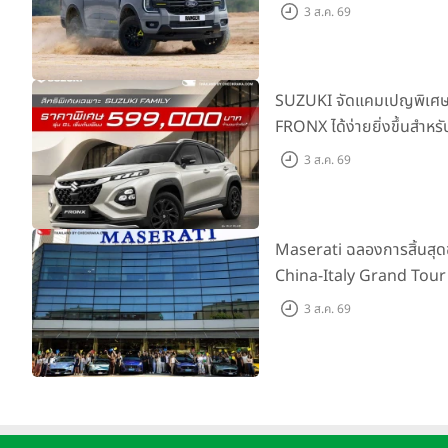
ผจญภัยด้วยสมรรถนะพร้อม
3 ส.ค. 69
เริ่มต้นที่ 9.49 แสนบาท
SUZUKI จัดแคมเปญพิเศษให
FRONX ได้ง่ายยิ่งขึ้นสำหรั
เริ่มต้น 5.99 แสนบาท จำน
3 ส.ค. 69
เสนอสุดคุ้ม
Maserati ฉลองการสิ้นสุ
China-Italy Grand Tour
เมืองโมเดนา ประเทศอิตาลี
3 ส.ค. 69