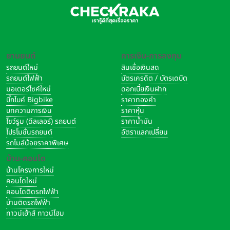
ยานยนต์
การเงิน-การลงทุน
รถยนต์ใหม่
สินเชื่อเงินสด
รถยนต์ไฟฟ้า
บัตรเครดิต / บัตรเดบิต
มอเตอร์ไซค์ใหม่
ดอกเบี้ยเงินฝาก
บิ๊กไบค์ Bigbike
ราคาทองคำ
บทความการเงิน
ราคาหุ้น
โชว์รูม (ดีลเลอร์) รถยนต์
ราคาน้ำมัน
โปรโมชั่นรถยนต์
อัตราแลกเปลี่ยน
รถไมล์น้อยราคาพิเศษ
บ้าน-คอนโด
บ้านโครงการใหม่
คอนโดใหม่
คอนโดติดรถไฟฟ้า
บ้านติดรถไฟฟ้า
ทาวน์เฮ้าส์ ทาวน์โฮม