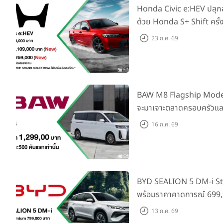
Honda Civic e:HEV ปลุ
ด้วย Honda S+ Shift ครั้
เพิ่ม Blind Spot Inform
23 ก.ค. 69
Traffic Monitor เพียงจอ
2569 รับบัตรน้ำมันมูลค่า
BAW M8 Flagship Model รถ
จะมาเจาะตลาดครอบครัวและ
ราคาที่ 1.299 ลบ. (สิทธิพิ
16 ก.ค. 69
แรก)
BYD SEALION 5 DM-i St
พร้อมราคาคาดการณ์ 699,9
ล่าสุดที่มีระยะขับขี่รวม 1
13 ก.ค. 69
ยอดส่งมอบ 1.3 แสนคัน