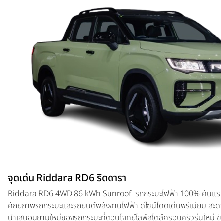
จุดเด่น Riddara RD6 ริดดารา
Riddara RD6 4WD 86 kWh Sunroof รถกระบะไฟฟ้า 100% คันแรก
ศักยภาพรถกระบะและรถยนต์พลังงานไฟฟ้า ดีไซน์โดดเด่นพรีเมียม ส
นำเสนอนิยามใหม่ของรถกระบะที่ตอบโจทย์ไลฟ์สไตล์ครอบครัวรุ่นใหม่ ขับเ