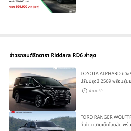
ข่าวรถยนต์ริดดารา Riddara RD6 ล่าสุด
TOYOTA ALPHARD และ VE
ปรับปรุงปี 2569 พร้อมรุ่น
SMART ราคาเริ่มต้น 3.59 
4 ส.ค. 69
FORD RANGER WOLFTRAK 
ที่เข้ามาเติมเต็มไลน์อัป พ