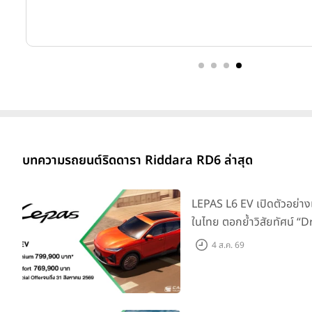
บทความรถยนต์ริดดารา Riddara RD6 ล่าสุด
LEPAS L6 EV เปิดตัวอย่าง
ในไทย ตอกย้ำวิสัยทัศน์ “
Elegance” มาพร้อม 2 รุ่นย่
4 ส.ค. 69
769,000 บาท