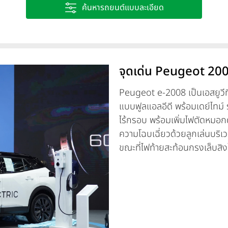
ค้นหารถยนต์แบบละเอียด
จุดเด่น Peugeot 200
Peugeot e-2008 เป็นเอสยูวีท
แบบฟูลแอลอีดี พร้อมเดย์ไทม์ ร
ไร้กรอบ พร้อมเพิ่มไฟตัดหมอกด้า
ความโฉบเฉี่ยวด้วยลูกเล่นบริเว
ขณะที่ไฟท้ายสะท้อนกรงเล็บสิงโ
ด้วยล้อแม็กขอบ 18 นิ้ว ขับเค
50kWh ให้กำลัง 136 แรงม้า แร
340 กิโลเมตร (WLTP) ชาร์จไฟ
80% ใน 30 นาที อุ่นใจกับ war
การรับประกันแบตเตอรี่ขับเคล