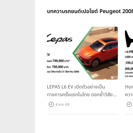
บทความรถยนต์เปอโยต์ Peugeot 2008 
LEPAS L6 EV เปิดตัวอย่างเป็น
Hon
ทางการครั้งแรกในไทย ตอกย้ำวิสัย
ควา
ทัศน์ “Drive Your Elegance” มา
ครั้
4 ส.ค. 69
พร้อม 2 รุ่นย่อย ในราคาเริ่มต้นที่
Spo
769,000 บาท
Tra
31 ก