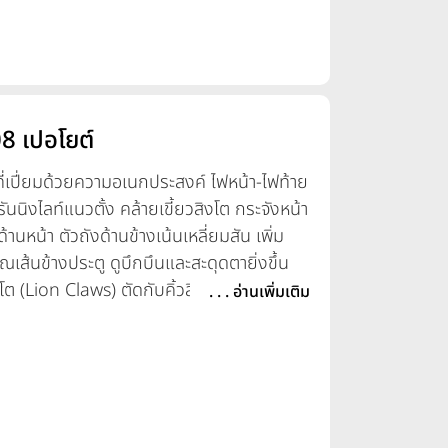
8 เปอโยต์
ี่เปี่ยมด้วยความอเนกประสงค์ ไฟหน้า-ไฟท้าย
ันนิงไลท์แนวตั้ง คล้ายเขี้ยวสิงโต กระจังหน้า
นหน้า ตัวถังด้านข้างเน้นเหลี่ยมสัน เพิ่ม
ณเส้นข้างประตู ดูบึกบึนและสะดุดตายิ่งขึ้น
ต (Lion Claws) ตัดกับคิ้วสีดำเงา ปิดท้าย
. . . อ่านเพิ่มเติม
ลื่อนด้วยไฟฟ้า 100% ความจุแบตเตอรี่
งบิด 260 นิวตันเมตรวิ่งได้ระยะทางสูงสุด
บ้านเต็มในเวลา 7.5 ชั่วโมง หรือ DC charge
ranty 3 ปี หรือ 100,000 กิโลเมตร พร้อม
ื่อน 8 ปี หรือ 160,000 กิโลเมตร สอบถาย