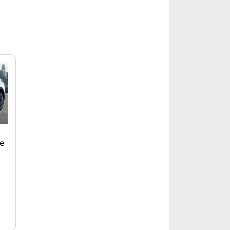
่ายอีกครั้ง
re