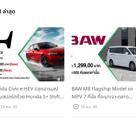
ล่าสุด
da Civic e:HEV ปลุกอารมณ์
BAW M8 Flagship Model รถ
มสปอร์ตด้วย Honda S+ Shift
MPV 7 ที่นั่ง ที่จะมาเจาะตลาด
งแรกในไทย! พร้อมเพิ่ม Blind
ครอบครัวและองค์กรยุคใหม่ เปิด
23 ก.ค. 69
16 ก.ค. 69
t Information และ Cross
ที่ 1.299 ลบ. (สิทธิพิเศษสำหรับ 
ffic Monitor เพียงจองภายใน
คันแรก)
.ค. 2569 รับบัตรน้ำมันมูลค่า