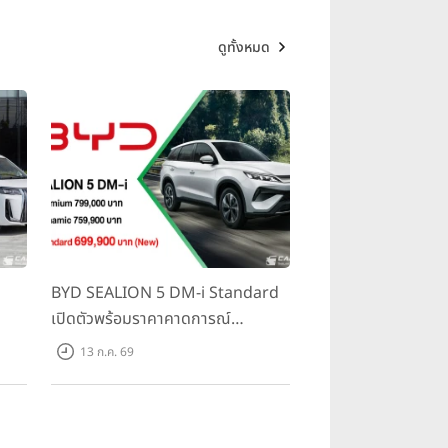
ดูทั้งหมด
BYD SEALION 5 DM-i Standard
เปิดตัวพร้อมราคาคาดการณ์
ราคา
699,900 บาท รุ่นย่อยล่าสุดที่มีระยะ
13 ก.ค. 69
500
ขับขี่รวม 1,180 กม. พร้อมฉลองยอด
ส่งมอบ 1.3 แสนคัน