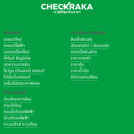
ยานยนต์
การเงิน-การลงทุน
รถยนต์ใหม่
สินเชื่อเงินสด
รถยนต์ไฟฟ้า
บัตรเครดิต / บัตรเดบิต
มอเตอร์ไซค์ใหม่
ดอกเบี้ยเงินฝาก
บิ๊กไบค์ Bigbike
ราคาทองคำ
บทความการเงิน
ราคาหุ้น
โชว์รูม (ดีลเลอร์) รถยนต์
ราคาน้ำมัน
โปรโมชั่นรถยนต์
อัตราแลกเปลี่ยน
รถไมล์น้อยราคาพิเศษ
บ้าน-คอนโด
บ้านโครงการใหม่
คอนโดใหม่
คอนโดติดรถไฟฟ้า
บ้านติดรถไฟฟ้า
ทาวน์เฮ้าส์ ทาวน์โฮม