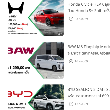
Honda Civic e:HEV ปลุ
ด้วย Honda S+ Shift ครั้
เพิ่ม Blind Spot Inform
23 ก.ค. 69
Traffic Monitor เพียงจอ
2569 รับบัตรน้ำมันมูลค่า
BAW M8 Flagship Model รถ
จะมาเจาะตลาดครอบครัวและ
ราคาที่ 1.299 ลบ. (สิทธิพิ
16 ก.ค. 69
แรก)
BYD SEALION 5 DM-i St
พร้อมราคาคาดการณ์ 699,9
ล่าสุดที่มีระยะขับขี่รวม 1
13 ก.ค. 69
ยอดส่งมอบ 1.3 แสนคัน