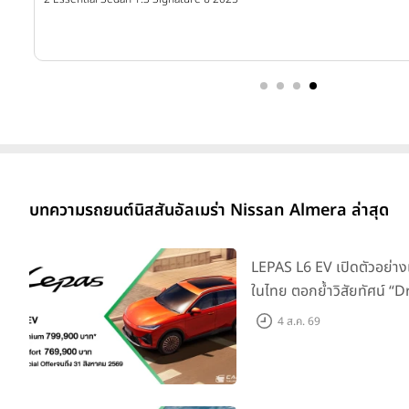
บาท
บทความรถยนต์นิสสันอัลเมร่า Nissan Almera ล่าสุด
LEPAS L6 EV เปิดตัวอย่าง
ในไทย ตอกย้ำวิสัยทัศน์ “
Elegance” มาพร้อม 2 รุ่นย่
4 ส.ค. 69
769,000 บาท