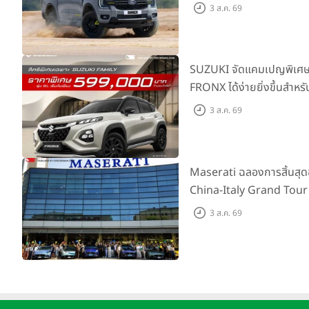
ผจญภัยด้วยสมรรถนะพร้อม
3 ส.ค. 69
เริ่มต้นที่ 9.49 แสนบาท
SUZUKI จัดแคมเปญพิเศษให
FRONX ได้ง่ายยิ่งขึ้นสำหรั
เริ่มต้น 5.99 แสนบาท จำน
3 ส.ค. 69
เสนอสุดคุ้ม
Maserati ฉลองการสิ้นสุ
China-Italy Grand Tour
เมืองโมเดนา ประเทศอิตาลี
3 ส.ค. 69