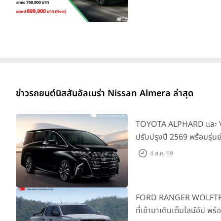
ข่าวรถยนต์นิสสันอัลเมร่า Nissan Almera ล่าสุด
TOYOTA ALPHARD และ VE
ปรับปรุงปี 2569 พร้อมรุ่น
SMART ราคาเริ่มต้น 3.59 
4 ส.ค. 69
FORD RANGER WOLFTRAK 
ที่เข้ามาเติมเต็มไลน์อัป พ