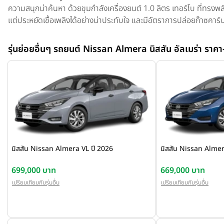
ความสนุกน่าค้นหา ด้วยขุมกำลังเครื่องยนต์ 1.0 ลิตร เทอร์โบ ที่ทรงพล
แต่ประหยัดเชื้อเพลิงได้อย่างน่าประทับใจ และมีอัตราการปล่อยก๊าซคาร์
ประสบการณ์การขับขี่ที่สนุกสนาน ไปถึงจุดหมายได้เร็วเท่าที่คุณต้องการ ท
เทคโนโลยีความปลอดภัยรอบคัน ที่มาพร้อมระบบความปลอดภัยใหม่เช่น
รุ่นย่อยอื่นๆ รถยนต์ Nissan Almera นิสสัน อัลเมร่า ราคา
อาทิ เทคโนโลยีเซนเซอร์ตรวจสอบลมยาง เทคโนโลยีเปิด-ปิดไฟสูงอัตโนมั
ออกนอกช่องทาง ใหม่! แอปพลิเคชัน NissanConnect Services (ฟรี 3 ปี)
สื่อสาร และควบคุมรถได้จากระยะไกลผ่านสมาร์ทโฟน เพิ่มความสะดวก
เหลือได้ทันทีเมื่อมีเหตุฉุกเฉิน ด้านภายในห้องโดยสารกว้างขวาง เติมคว
เพิ่มความสะดวกกับ Wireless Charger และเทคโนโลยี Cruise Control
เมร่า ไปอีกขั้น
นิสสัน Nissan Almera VL ปี 2026
นิสสัน Nissan Almer
699,000 บาท
669,000 บาท
เปรียบเทียบกับรุ่นอื่น
เปรียบเทียบกับรุ่นอื่น