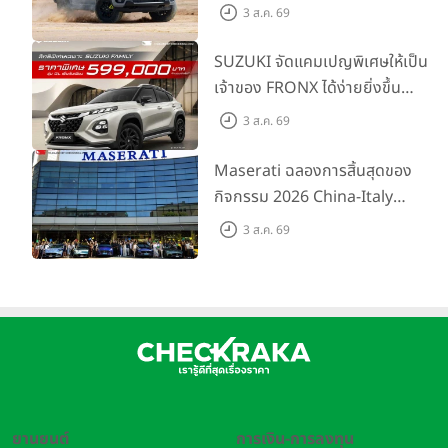
ไลน์อัป พร้อมตอบโจทย์ทุกการ
3 ส.ค. 69
ผจญภัยด้วยสมรรถนะพร้อมลุย
ด้วยราคาพิเศษเริ่มต้นที่ 9.49 แสน
SUZUKI จัดแคมเปญพิเศษให้เป็น
บาท
เจ้าของ FRONX ได้ง่ายยิ่งขึ้น
สำหรับรุ่น GL ราคาพิเศษเริ่มต้น
3 ส.ค. 69
5.99 แสนบาท จำนวน 200 คัน
พร้อมข้อเสนอสุดคุ้ม
Maserati ฉลองการสิ้นสุดของ
กิจกรรม 2026 China-Italy
Grand Tour ณ สำนักงานใหญ่
3 ส.ค. 69
เมืองโมเดนา ประเทศอิตาลี
ยานยนต์
การเงิน-การลงทุน