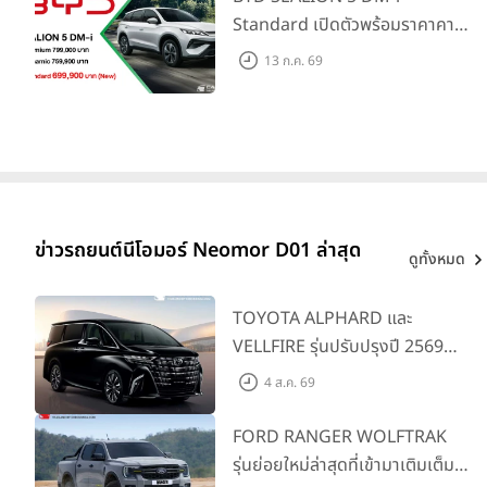
Standard เปิดตัวพร้อมราคาคาด
การณ์ 699,900 บาท รุ่นย่อย
13 ก.ค. 69
ล่าสุดที่มีระยะขับขี่รวม 1,180 กม.
พร้อมฉลองยอดส่งมอบ 1.3 แสน
คัน
ข่าวรถยนต์นีโอมอร์ Neomor D01 ล่าสุด
ดูทั้งหมด
TOYOTA ALPHARD และ
VELLFIRE รุ่นปรับปรุงปี 2569
พร้อมรุ่นย่อยใหม่ HEV SMART
4 ส.ค. 69
ราคาเริ่มต้น 3.59 ลบ.
FORD RANGER WOLFTRAK
รุ่นย่อยใหม่ล่าสุดที่เข้ามาเติมเต็ม