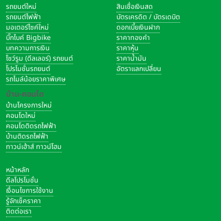
รถยนต์ใหม่
สินเชื่อเงินสด
รถยนต์ไฟฟ้า
บัตรเครดิต / บัตรเดบิต
มอเตอร์ไซค์ใหม่
ดอกเบี้ยเงินฝาก
บิ๊กไบค์ Bigbike
ราคาทองคำ
บทความการเงิน
ราคาหุ้น
โชว์รูม (ดีลเลอร์) รถยนต์
ราคาน้ำมัน
โปรโมชั่นรถยนต์
อัตราแลกเปลี่ยน
รถไมล์น้อยราคาพิเศษ
บ้าน-คอนโด
บ้านโครงการใหม่
คอนโดใหม่
คอนโดติดรถไฟฟ้า
บ้านติดรถไฟฟ้า
ทาวน์เฮ้าส์ ทาวน์โฮม
หน้าหลัก
ดีลโปรโมชั่น
เงื่อนไขการใช้งาน
รู้จักเช็คราคา
ติดต่อเรา