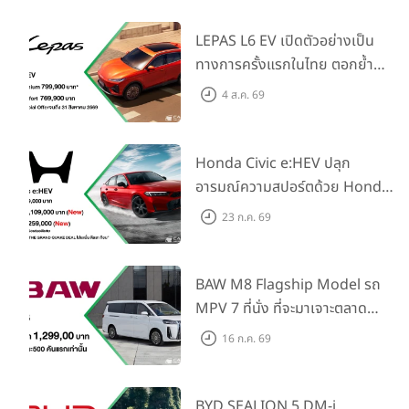
LEPAS L6 EV เปิดตัวอย่างเป็น
ทางการครั้งแรกในไทย ตอกย้ำ
วิสัยทัศน์ “Drive Your
4 ส.ค. 69
Elegance” มาพร้อม 2 รุ่นย่อย ใน
ราคาเริ่มต้นที่ 769,000 บาท
Honda Civic e:HEV ปลุก
อารมณ์ความสปอร์ตด้วย Honda
S+ Shift ครั้งแรกในไทย! พร้อม
23 ก.ค. 69
เพิ่ม Blind Spot Information
และ Cross Traffic Monitor
เพียงจองภายใน 31 ก.ค. 2569
BAW M8 Flagship Model รถ
รับบัตรน้ำมันมูลค่า 10,000 บาท
MPV 7 ที่นั่ง ที่จะมาเจาะตลาด
ครอบครัวและองค์กรยุคใหม่ เปิด
16 ก.ค. 69
ราคาที่ 1.299 ลบ. (สิทธิพิเศษ
สำหรับ 500 คันแรก)
BYD SEALION 5 DM-i