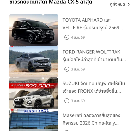
ข่าวรถยนต์มาสด้า Mazda CX-5 ล่าสุด
ดูทั้งหมด
TOYOTA ALPHARD และ
VELLFIRE รุ่นปรับปรุงปี 2569
พร้อมรุ่นย่อยใหม่ HEV SMART
4 ส.ค. 69
ราคาเริ่มต้น 3.59 ลบ.
FORD RANGER WOLFTRAK
รุ่นย่อยใหม่ล่าสุดที่เข้ามาเติมเต็ม
ไลน์อัป พร้อมตอบโจทย์ทุกการ
3 ส.ค. 69
ผจญภัยด้วยสมรรถนะพร้อมลุย
ด้วยราคาพิเศษเริ่มต้นที่ 9.49 แสน
SUZUKI จัดแคมเปญพิเศษให้เป็น
บาท
เจ้าของ FRONX ได้ง่ายยิ่งขึ้น
สำหรับรุ่น GL ราคาพิเศษเริ่มต้น
3 ส.ค. 69
5.99 แสนบาท จำนวน 200 คัน
พร้อมข้อเสนอสุดคุ้ม
Maserati ฉลองการสิ้นสุดของ
กิจกรรม 2026 China-Italy
Grand Tour ณ สำนักงานใหญ่