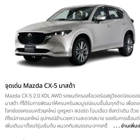
จุดเด่น Mazda CX-5 มาสด้า
Mazda CX-5 2.0 XDL AWD รถยนต์ครอสโอเวอร์เอสยูวียอดนิยมขอ
มาสด้า ที่ได้รับการพัฒนาให้ครบครันสมบูรณ์แบบขึ้นในทุกด้าน เพื่อต
โจทย์ของครอบครัวยุคใหม่ ดูหรูหรา สปอร์ต โฉบเฉี่ยว ยิ่งกว่าเดิม ด้วย
ดีไซน์ภายนอกใหม่ อุปกรณ์อำนวยความสะดวกสบาย รองรับการเชื่อมต่
เพิ่มเติมมาตั้งแต่รุ่นเริ่มต้น ผนวกกับสมรรถนะจากเครื่องยนต์ Skyacti
. . . อ่านเพิ่ม
D 2.2 ลิตร ให้กำลัง 190 แรงม้า แรงบิด 450 นิวตันเมตร พร้อมระบบข