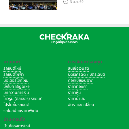
3 ส.ค. 69
เมืองโมเดนา ประเทศอิตาลี
ยานยนต์
การเงิน-การลงทุน
รถยนต์ใหม่
สินเชื่อเงินสด
รถยนต์ไฟฟ้า
บัตรเครดิต / บัตรเดบิต
มอเตอร์ไซค์ใหม่
ดอกเบี้ยเงินฝาก
บิ๊กไบค์ Bigbike
ราคาทองคำ
บทความการเงิน
ราคาหุ้น
โชว์รูม (ดีลเลอร์) รถยนต์
ราคาน้ำมัน
โปรโมชั่นรถยนต์
อัตราแลกเปลี่ยน
รถไมล์น้อยราคาพิเศษ
บ้าน-คอนโด
บ้านโครงการใหม่