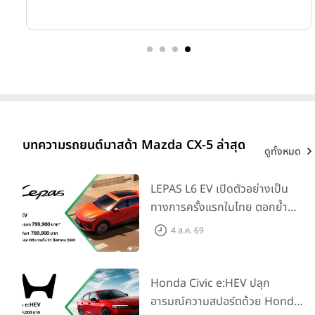
บทความรถยนต์มาสด้า Mazda CX-5 ล่าสุด
ดูทั้งหมด
LEPAS L6 EV เปิดตัวอย่างเป็น
ทางการครั้งแรกในไทย ตอกย้ำ
วิสัยทัศน์ “Drive Your
4 ส.ค. 69
Elegance” มาพร้อม 2 รุ่นย่อย ใน
ราคาเริ่มต้นที่ 769,000 บาท
Honda Civic e:HEV ปลุก
อารมณ์ความสปอร์ตด้วย Honda