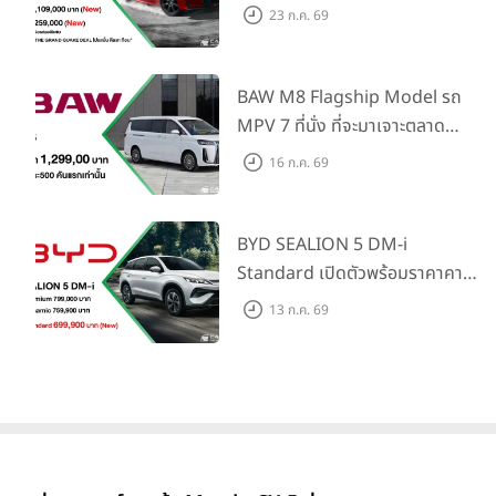
S+ Shift ครั้งแรกในไทย! พร้อม
23 ก.ค. 69
เพิ่ม Blind Spot Information
และ Cross Traffic Monitor
เพียงจองภายใน 31 ก.ค. 2569
BAW M8 Flagship Model รถ
รับบัตรน้ำมันมูลค่า 10,000 บาท
MPV 7 ที่นั่ง ที่จะมาเจาะตลาด
ครอบครัวและองค์กรยุคใหม่ เปิด
16 ก.ค. 69
ราคาที่ 1.299 ลบ. (สิทธิพิเศษ
สำหรับ 500 คันแรก)
BYD SEALION 5 DM-i
Standard เปิดตัวพร้อมราคาคาด
การณ์ 699,900 บาท รุ่นย่อย
13 ก.ค. 69
ล่าสุดที่มีระยะขับขี่รวม 1,180 กม.
พร้อมฉลองยอดส่งมอบ 1.3 แสน
คัน