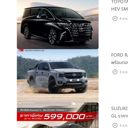
TOYOTA A
HEV SMAR
4 ส.ค
FORD RAN
พร้อมตอ
ต้นที่ 9
3 ส.ค
SUZUKI จ
GL ราคาพ
3 ส.ค