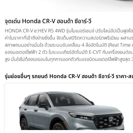
จุดเด่น Honda CR-V ฮอนด้า ซีอาร์-วี
HONDA CR-V e:HEV RS 4WD รุ่นไมเนอร์เชนจ์ ปรับไลน์อัปเป็นฟูลไฮบ
ค่าในราคาที่เข้าถึงง่ายยิ่งขึ้น จัดเต็มสปิริตความสปอร์ตพรีเมียม ผส
สภาพถนนอย่างมั่นใจ ด้วยระบบขับเคลื่อน 4 ล้ออัตโนมัติ (Real Tim
ของมอเตอร์ไฟฟ้า 2 ตัว ในระบบเกียร์อัตโนมัติ E-CVT กับเครื่องยนต์ขน
สูง มั่นใจไม่ต้องรอรอบในทุกการออกตัวกับแรงบิดมอเตอร์ไฟฟ้าสูงสุด 3
เยี่ยมสูงสุดถึง 19.6 กม./ลิตร**** (รุ่น e:HEV RS) และ 18.5 กม./
รุ่นย่อยอื่นๆ รถยนต์ Honda CR-V ฮอนด้า ซีอาร์-วี ราคา-ส