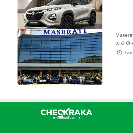
Maserat
ณ สำนักง
3 ส.ค