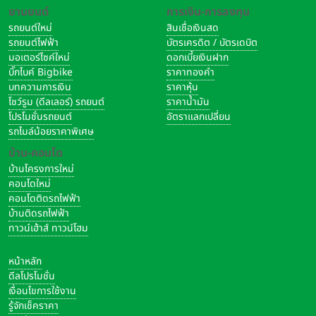
ยานยนต์
การเงิน-การลงทุน
รถยนต์ใหม่
สินเชื่อเงินสด
รถยนต์ไฟฟ้า
บัตรเครดิต / บัตรเดบิต
มอเตอร์ไซค์ใหม่
ดอกเบี้ยเงินฝาก
บิ๊กไบค์ Bigbike
ราคาทองคำ
บทความการเงิน
ราคาหุ้น
โชว์รูม (ดีลเลอร์) รถยนต์
ราคาน้ำมัน
โปรโมชั่นรถยนต์
อัตราแลกเปลี่ยน
รถไมล์น้อยราคาพิเศษ
บ้าน-คอนโด
บ้านโครงการใหม่
คอนโดใหม่
คอนโดติดรถไฟฟ้า
บ้านติดรถไฟฟ้า
ทาวน์เฮ้าส์ ทาวน์โฮม
หน้าหลัก
ดีลโปรโมชั่น
เงื่อนไขการใช้งาน
รู้จักเช็คราคา