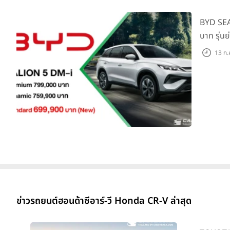
BYD SEA
บาท รุ่น
แสนคัน
13 ก.
ข่าวรถยนต์ฮอนด้าซีอาร์-วี Honda CR-V ล่าสุด