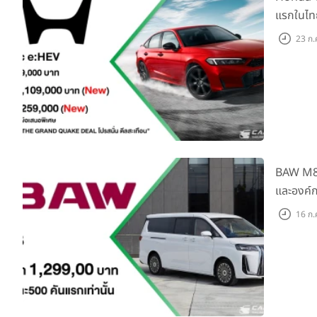
แรกในไทย
Monitor 
23 ก.
BAW M8 F
และองค์ก
16 ก.