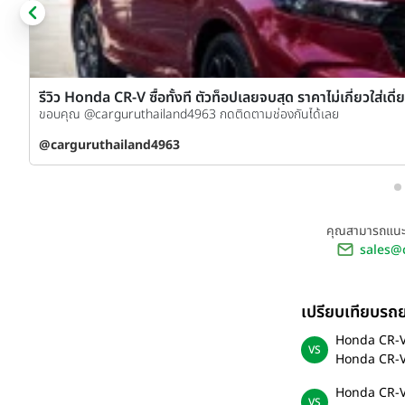
รีวิว Honda CR-V ซื้อทั้งที ตัวท็อปเลยจบสุด ราคาไม่เกี่ยวใส่เดี
ขอบคุณ @carguruthailand4963 กดติดตามช่องกันได้เลย
be
@carguruthailand4963
คุณสามารถแนะน
sales@
เปรียบเทียบร
Honda CR-V
Honda CR-V
Honda CR-V