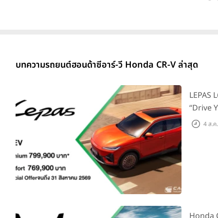
บทความรถยนต์ฮอนด้าซีอาร์-วี Honda CR-V ล่าสุด
LEPAS L6
“Drive Y
บาท
4 ส.ค
Honda C