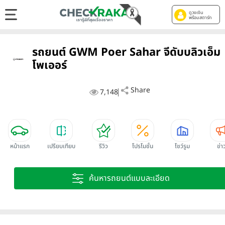
ดูวงเงิน
พร้อมสตาร์ท
รถยนต์ GWM Poer Sahar จีดับบลิวเอ็ม
โพเออร์
Share
7,148
หน้าแรก
เปรียบเทียบ
รีวิว
โปรโมชั่น
โชว์รูม
ข่า
ค้นหารถยนต์แบบละเอียด