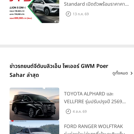
Standard เปิดตัวพร้อมราคาคาด
การณ์ 699,900 บาท รุ่นย่อย
13 ก.ค. 69
ล่าสุดที่มีระยะขับขี่รวม 1,180 กม.
พร้อมฉลองยอดส่งมอบ 1.3 แสน
คัน
ข่าวรถยนต์จีดับบลิวเอ็ม โพเออร์ GWM Poer
ดูทั้งหมด
Sahar ล่าสุด
TOYOTA ALPHARD และ
VELLFIRE รุ่นปรับปรุงปี 2569
พร้อมรุ่นย่อยใหม่ HEV SMART
4 ส.ค. 69
ราคาเริ่มต้น 3.59 ลบ.
FORD RANGER WOLFTRAK