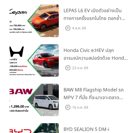
LEPAS L6 EV เปิดตัวอย่างเป็น
ทางการครั้งแรกในไทย ตอกย้ำ
วิสัยทัศน์ “Drive Your
4 ส.ค. 69
Elegance” มาพร้อม 2 รุ่นย่อย ใน
ราคาเริ่มต้นที่ 769,000 บาท
Honda Civic e:HEV ปลุก
อารมณ์ความสปอร์ตด้วย Honda
S+ Shift ครั้งแรกในไทย! พร้อม
23 ก.ค. 69
เพิ่ม Blind Spot Information
และ Cross Traffic Monitor
เพียงจองภายใน 31 ก.ค. 2569
BAW M8 Flagship Model รถ
รับบัตรน้ำมันมูลค่า 10,000 บาท
MPV 7 ที่นั่ง ที่จะมาเจาะตลาด
ครอบครัวและองค์กรยุคใหม่ เปิด
16 ก.ค. 69
ราคาที่ 1.299 ลบ. (สิทธิพิเศษ
สำหรับ 500 คันแรก)
BYD SEALION 5 DM-i