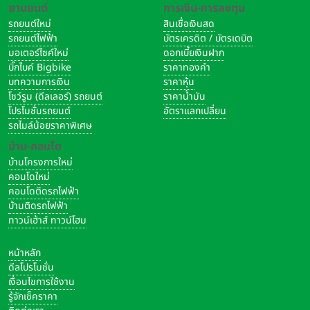
ยานยนต์
การเงิน-การลงทุน
รถยนต์ใหม่
สินเชื่อเงินสด
รถยนต์ไฟฟ้า
บัตรเครดิต / บัตรเดบิต
มอเตอร์ไซค์ใหม่
ดอกเบี้ยเงินฝาก
บิ๊กไบค์ Bigbike
ราคาทองคำ
บทความการเงิน
ราคาหุ้น
โชว์รูม (ดีลเลอร์) รถยนต์
ราคาน้ำมัน
โปรโมชั่นรถยนต์
อัตราแลกเปลี่ยน
รถไมล์น้อยราคาพิเศษ
บ้าน-คอนโด
บ้านโครงการใหม่
คอนโดใหม่
คอนโดติดรถไฟฟ้า
บ้านติดรถไฟฟ้า
ทาวน์เฮ้าส์ ทาวน์โฮม
หน้าหลัก
ดีลโปรโมชั่น
เงื่อนไขการใช้งาน
รู้จักเช็คราคา