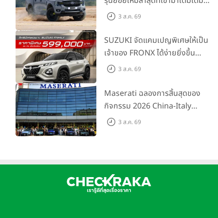
รุ่นย่อยใหม่ล่าสุดที่เข้ามาเติมเต็ม
ไลน์อัป พร้อมตอบโจทย์ทุกการ
3 ส.ค. 69
ผจญภัยด้วยสมรรถนะพร้อมลุย
ด้วยราคาพิเศษเริ่มต้นที่ 9.49 แสน
SUZUKI จัดแคมเปญพิเศษให้เป็น
บาท
เจ้าของ FRONX ได้ง่ายยิ่งขึ้น
สำหรับรุ่น GL ราคาพิเศษเริ่มต้น
3 ส.ค. 69
5.99 แสนบาท จำนวน 200 คัน
พร้อมข้อเสนอสุดคุ้ม
Maserati ฉลองการสิ้นสุดของ
กิจกรรม 2026 China-Italy
Grand Tour ณ สำนักงานใหญ่
3 ส.ค. 69
เมืองโมเดนา ประเทศอิตาลี