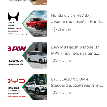
Elegance” มาพร้อม 2 รุ่นย่อย ใน
ราคาเริ่มต้นที่ 769,000 บาท
Honda Civic e:HEV ปลุก
อารมณ์ความสปอร์ตด้วย Honda
S+ Shift ครั้งแรกในไทย! พร้อม
23 ก.ค. 69
เพิ่ม Blind Spot Information
และ Cross Traffic Monitor
เพียงจองภายใน 31 ก.ค. 2569
BAW M8 Flagship Model รถ
รับบัตรน้ำมันมูลค่า 10,000 บาท
MPV 7 ที่นั่ง ที่จะมาเจาะตลาด
ครอบครัวและองค์กรยุคใหม่ เปิด
16 ก.ค. 69
ราคาที่ 1.299 ลบ. (สิทธิพิเศษ
สำหรับ 500 คันแรก)
BYD SEALION 5 DM-i
Standard เปิดตัวพร้อมราคาคาด
การณ์ 699,900 บาท รุ่นย่อย
13 ก.ค. 69
ล่าสุดที่มีระยะขับขี่รวม 1,180 กม.
พร้อมฉลองยอดส่งมอบ 1.3 แสน