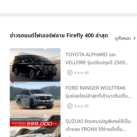
คัน
ข่าวรถยนต์ไฟเออร์ฟลาย Firefly 400 ล่าสุด
ดูทั้งหมด
TOYOTA ALPHARD และ
VELLFIRE รุ่นปรับปรุงปี 2569
พร้อมรุ่นย่อยใหม่ HEV SMART
4 ส.ค. 69
ราคาเริ่มต้น 3.59 ลบ.
FORD RANGER WOLFTRAK
รุ่นย่อยใหม่ล่าสุดที่เข้ามาเติมเต็ม
ไลน์อัป พร้อมตอบโจทย์ทุกการ
3 ส.ค. 69
ผจญภัยด้วยสมรรถนะพร้อมลุย
ด้วยราคาพิเศษเริ่มต้นที่ 9.49 แสน
SUZUKI จัดแคมเปญพิเศษให้เป็น
บาท
เจ้าของ FRONX ได้ง่ายยิ่งขึ้น