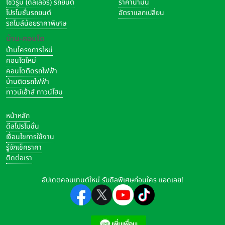
โชว์รูม (ดีลเลอร์) รถยนต์
ราคาน้ำมัน
โปรโมชั่นรถยนต์
อัตราแลกเปลี่ยน
รถไมล์น้อยราคาพิเศษ
บ้าน-คอนโด
บ้านโครงการใหม่
คอนโดใหม่
คอนโดติดรถไฟฟ้า
บ้านติดรถไฟฟ้า
ทาวน์เฮ้าส์ ทาวน์โฮม
หน้าหลัก
ดีลโปรโมชั่น
เงื่อนไขการใช้งาน
รู้จักเช็คราคา
ติดต่อเรา
อัปเดตคอนเทนต์ใหม่ รับดีลพิเศษก่อนใคร แอดเลย!