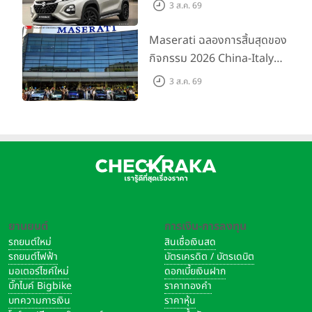
สำหรับรุ่น GL ราคาพิเศษเริ่มต้น
3 ส.ค. 69
5.99 แสนบาท จำนวน 200 คัน
พร้อมข้อเสนอสุดคุ้ม
Maserati ฉลองการสิ้นสุดของ
กิจกรรม 2026 China-Italy
Grand Tour ณ สำนักงานใหญ่
3 ส.ค. 69
เมืองโมเดนา ประเทศอิตาลี
ยานยนต์
การเงิน-การลงทุน
รถยนต์ใหม่
สินเชื่อเงินสด
รถยนต์ไฟฟ้า
บัตรเครดิต / บัตรเดบิต
มอเตอร์ไซค์ใหม่
ดอกเบี้ยเงินฝาก
บิ๊กไบค์ Bigbike
ราคาทองคำ
บทความการเงิน
ราคาหุ้น