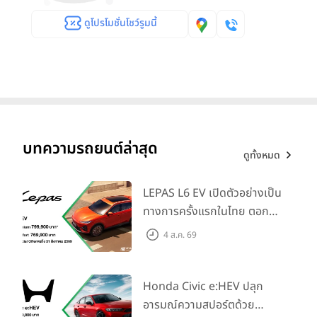
ดูโปรโมชั่นโชว์รูมนี้
บทความรถยนต์ล่าสุด
ดูทั้งหมด
LEPAS L6 EV เปิดตัวอย่างเป็น
ทางการครั้งแรกในไทย ตอกย้ำ
วิสัยทัศน์ “Drive Your
4 ส.ค. 69
Elegance” มาพร้อม 2 รุ่นย่อย
ในราคาเริ่มต้นที่ 769,000 บาท
Honda Civic e:HEV ปลุก
อารมณ์ความสปอร์ตด้วย