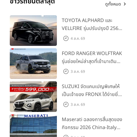
ข่าวรถยนต์ล่าสุด
ดูทั้งหมด
TOYOTA ALPHARD และ
VELLFIRE รุ่นปรับปรุงปี 2569
พร้อมรุ่นย่อยใหม่ HEV
4 ส.ค. 69
SMART ราคาเริ่มต้น 3.59 ลบ.
FORD RANGER WOLFTRAK
รุ่นย่อยใหม่ล่าสุดที่เข้ามาเติม
เต็มไลน์อัป พร้อมตอบโจทย์ทุก
3 ส.ค. 69
การผจญภัยด้วยสมรรถนะ
พร้อมลุย ด้วยราคาพิเศษเริ่ม
SUZUKI จัดแคมเปญพิเศษให้
ต้นที่ 9.49 แสนบาท
เป็นเจ้าของ FRONX ได้ง่ายยิ่ง
ขึ้นสำหรับรุ่น GL ราคาพิเศษ
3 ส.ค. 69
เริ่มต้น 5.99 แสนบาท จำนวน
200 คัน พร้อมข้อเสนอสุดคุ้ม
Maserati ฉลองการสิ้นสุดของ
กิจกรรม 2026 China-Italy
Grand Tour ณ สำนักงาน