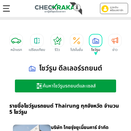
ดูวงเงิน
พร้อมสตาร์ท
หน้าแรก
เปรียบเทียบ
รีวิว
โปรโมชั่น
โชว์รูม
ข่าว
โชว์รูม ดีลเลอร์รถยนต์
ค้นหาโชว์รูมรถยนต์และเซลส์
รายชื่อโชว์รูมรถยนต์ Thairung ทุกจังหวัด จำนวน
5 โชว์รูม
บริษัท ไทยรุ่งยูเนี่ยนคาร์ จำกัด