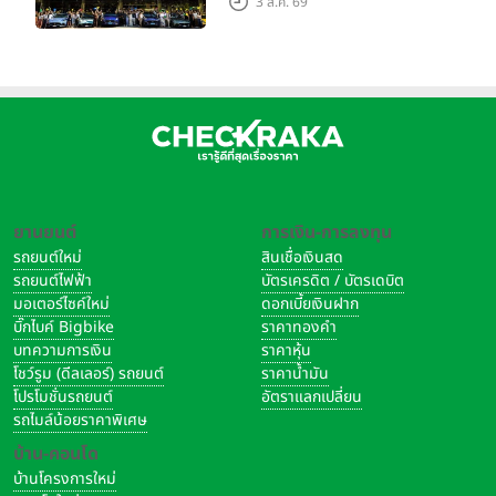
3 ส.ค. 69
ใหญ่ เมืองโมเดนา ประเทศ
อิตาลี
ยานยนต์
การเงิน-การลงทุน
รถยนต์ใหม่
สินเชื่อเงินสด
รถยนต์ไฟฟ้า
บัตรเครดิต / บัตรเดบิต
มอเตอร์ไซค์ใหม่
ดอกเบี้ยเงินฝาก
บิ๊กไบค์ Bigbike
ราคาทองคำ
บทความการเงิน
ราคาหุ้น
โชว์รูม (ดีลเลอร์) รถยนต์
ราคาน้ำมัน
โปรโมชั่นรถยนต์
อัตราแลกเปลี่ยน
รถไมล์น้อยราคาพิเศษ
บ้าน-คอนโด
บ้านโครงการใหม่