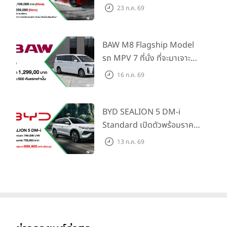
Honda S+ Shift ครั้งแรกใน
23 ก.ค. 69
ไทย! พร้อมเพิ่ม Blind Spot
Information และ Cross
Traffic Monitor เพียงจอง
BAW M8 Flagship Model
ภายใน 31 ก.ค. 2569 รับบัตร
รถ MPV 7 ที่นั่ง ที่จะมาเจาะ
น้ำมันมูลค่า 10,000 บาท
ตลาดครอบครัวและองค์กรยุค
16 ก.ค. 69
ใหม่ เปิดราคาที่ 1.299 ลบ.
(สิทธิพิเศษสำหรับ 500 คัน
แรก)
BYD SEALION 5 DM-i
Standard เปิดตัวพร้อมราคา
คาดการณ์ 699,900 บาท รุ่น
13 ก.ค. 69
ย่อยล่าสุดที่มีระยะขับขี่รวม
1,180 กม. พร้อมฉลองยอดส่ง
มอบ 1.3 แสนคัน