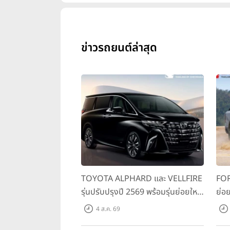
ข่าวรถยนต์ล่าสุด
TOYOTA ALPHARD และ VELLFIRE
FOR
รุ่นปรับปรุงปี 2569 พร้อมรุ่นย่อยใหม่
ย่อย
HEV SMART ราคาเริ่มต้น 3.59 ลบ.
พร้
4 ส.ค. 69
สมร