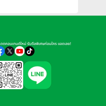
เดตคอนเทนต์ใหม่ รับดีลพิเศษก่อนใคร แอดเลย!