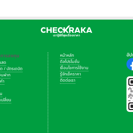
มต้นที่ 9.49 แสนบาท
สุดคุ้ม
อัป
-การลงทุน
หน้าหลัก
ดีลโปรโมชั่น
งินสด
เงื่อนไขการใช้งาน
ิต / บัตรเดบิต
รู้จักเช็คราคา
เงินฝาก
ติดต่อเรา
งคำ
ัน
เปลี่ยน