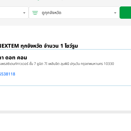
ดูทุกจังหวัด
 NEXTEM ทุกจังหวัด จำนวน 1 โชว์รูม
าคา ดอท คอม
พรสซิเดนท์ทาวเวอร์ ชั้น 7 ยูนิต 7I เพลินจิต ลุมพินี ปทุมวัน กรุงเทพมหานคร 10330
6538118