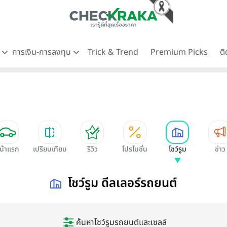
ด
การเงิน-การลงทุน
Trick & Trend
Premium Picks
ต
น้าแรก
เปรียบเทียบ
รีวิว
โปรโมชั่น
โชว์รูม
ข่าว
โชว์รูม ดีลเลอร์รถยนต์
ค้นหาโชว์รูมรถยนต์และเซลล์