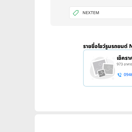
NEXTEM
รายชื่อโชว์รูมรถยนต์
เช็คร
973 อาคารเ
094