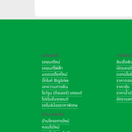
เริ่
ยานยนต์
การเงิน
รถยนต์ใหม่
สินเชื่อเ
รถยนต์ไฟฟ้า
บัตรเครด
มอเตอร์ไซค์ใหม่
ดอกเบี้ย
บิ๊กไบค์ Bigbike
ราคาทอ
บทความการเงิน
ราคาหุ้น
โชว์รูม (ดีลเลอร์) รถยนต์
ราคาน้ำม
โปรโมชั่นรถยนต์
อัตราแลก
รถไมล์น้อยราคาพิเศษ
บ้าน-คอนโด
บ้านโครงการใหม่
คอนโดใหม่