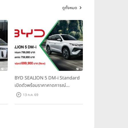
ดูทั้งหมด
BYD SEALION 5 DM-i Standard
เปิดตัวพร้อมราคาคาดการณ์
ราคา
699,900 บาท รุ่นย่อยล่าสุดที่มีระยะ
13 ก.ค. 69
500
ขับขี่รวม 1,180 กม. พร้อมฉลองยอด
ส่งมอบ 1.3 แสนคัน