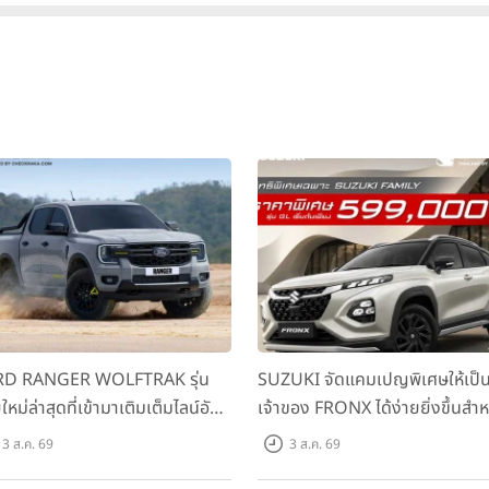
D RANGER WOLFTRAK รุ่น
SUZUKI จัดแคมเปญพิเศษให้เป็
ใหม่ล่าสุดที่เข้ามาเติมเต็มไลน์อัป
เจ้าของ FRONX ได้ง่ายยิ่งขึ้นสำห
อมตอบโจทย์ทุกการผจญภัยด้วย
รุ่น GL ราคาพิเศษเริ่มต้น 5.99 แ
3 ส.ค. 69
3 ส.ค. 69
รถนะพร้อมลุย ด้วยราคาพิเศษ
บาท จำนวน 200 คัน พร้อมข้อเส