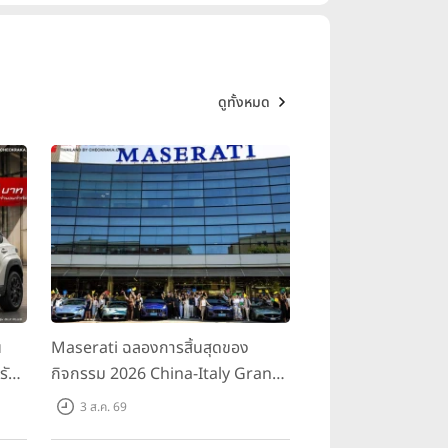
ดูทั้งหมด
น
Maserati ฉลองการสิ้นสุดของ
รับ
กิจกรรม 2026 China-Italy Grand
สน
Tour ณ สำนักงานใหญ่ เมืองโมเดนา
3 ส.ค. 69
นอ
ประเทศอิตาลี