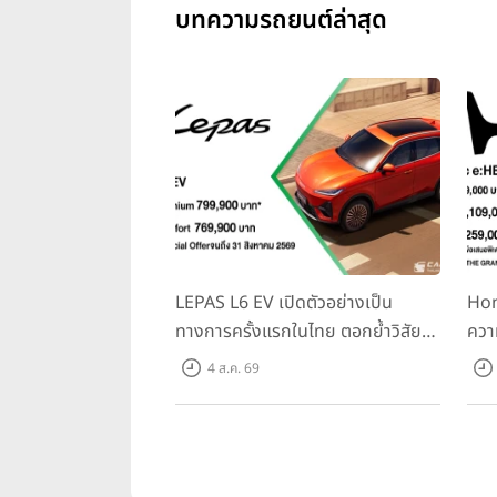
บทความรถยนต์ล่าสุด
LEPAS L6 EV เปิดตัวอย่างเป็น
Hon
ทางการครั้งแรกในไทย ตอกย้ำวิสัย
ควา
ทัศน์ “Drive Your Elegance” มา
ครั้
4 ส.ค. 69
พร้อม 2 รุ่นย่อย ในราคาเริ่มต้นที่
Spo
769,000 บาท
Tra
31 ก
10,