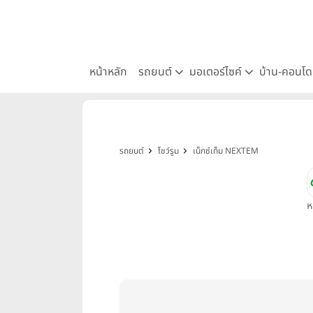
หน้าหลัก
รถยนต์
มอเตอร์ไซค์
บ้าน-คอนโ
รถยนต์
โชว์รูม
เน็กซ์เท็ม NEXTEM
ห