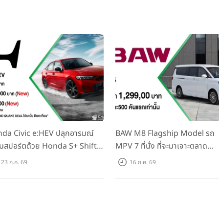
da Civic e:HEV ปลุกอารมณ์
BAW M8 Flagship Model รถ
มสปอร์ตด้วย Honda S+ Shift
MPV 7 ที่นั่ง ที่จะมาเจาะตลาด
งแรกในไทย! พร้อมเพิ่ม Blind
ครอบครัวและองค์กรยุคใหม่ เปิด
23 ก.ค. 69
16 ก.ค. 69
t Information และ Cross
ที่ 1.299 ลบ. (สิทธิพิเศษสำหรับ 
ffic Monitor เพียงจองภายใน
คันแรก)
.ค. 2569 รับบัตรน้ำมันมูลค่า
000 บาท