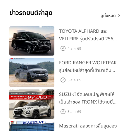
ข่าวรถยนต์ล่าสุด
ดูทั้งหมด
TOYOTA ALPHARD และ
VELLFIRE รุ่นปรับปรุงปี 2569
พร้อมรุ่นย่อยใหม่ HEV
4 ส.ค. 69
SMART ราคาเริ่มต้น 3.59 ลบ.
FORD RANGER WOLFTRAK
รุ่นย่อยใหม่ล่าสุดที่เข้ามาเติม
เต็มไลน์อัป พร้อมตอบโจทย์ทุก
3 ส.ค. 69
การผจญภัยด้วยสมรรถนะ
พร้อมลุย ด้วยราคาพิเศษเริ่ม
SUZUKI จัดแคมเปญพิเศษให้
ต้นที่ 9.49 แสนบาท
เป็นเจ้าของ FRONX ได้ง่ายยิ่ง
ขึ้นสำหรับรุ่น GL ราคาพิเศษ
3 ส.ค. 69
เริ่มต้น 5.99 แสนบาท จำนวน
200 คัน พร้อมข้อเสนอสุดคุ้ม
Maserati ฉลองการสิ้นสุดของ