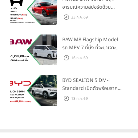
อารมณ์ความสปอร์ตด้วย
Honda S+ Shift ครั้งแรกใน
23 ก.ค. 69
ไทย! พร้อมเพิ่ม Blind Spot
Information และ Cross
Traffic Monitor เพียงจอง
BAW M8 Flagship Model
ภายใน 31 ก.ค. 2569 รับบัตร
รถ MPV 7 ที่นั่ง ที่จะมาเจาะ
น้ำมันมูลค่า 10,000 บาท
ตลาดครอบครัวและองค์กรยุค
16 ก.ค. 69
ใหม่ เปิดราคาที่ 1.299 ลบ.
(สิทธิพิเศษสำหรับ 500 คัน
แรก)
BYD SEALION 5 DM-i
Standard เปิดตัวพร้อมราคา
คาดการณ์ 699,900 บาท รุ่น
13 ก.ค. 69
ย่อยล่าสุดที่มีระยะขับขี่รวม
1,180 กม. พร้อมฉลองยอดส่ง
มอบ 1.3 แสนคัน