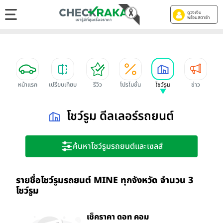
ดูวงเงิน
พร้อมสตาร์ท
หน้าแรก
เปรียบเทียบ
รีวิว
โปรโมชั่น
โชว์รูม
ข่าว
โชว์รูม ดีลเลอร์รถยนต์
ค้นหาโชว์รูมรถยนต์และเซลส์
รายชื่อโชว์รูมรถยนต์ MINE ทุกจังหวัด จำนวน 3
โชว์รูม
เช็คราคา ดอท คอม