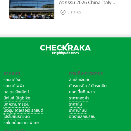
กิจกรรม 2026 China-Italy
Grand Tour ณ สำนักงาน
3 ส.ค. 69
ใหญ่ เมืองโมเดนา ประเทศ
อิตาลี
ยานยนต์
การเงิน-การลงทุน
รถยนต์ใหม่
สินเชื่อเงินสด
รถยนต์ไฟฟ้า
บัตรเครดิต / บัตรเดบิต
มอเตอร์ไซค์ใหม่
ดอกเบี้ยเงินฝาก
บิ๊กไบค์ Bigbike
ราคาทองคำ
บทความการเงิน
ราคาหุ้น
โชว์รูม (ดีลเลอร์) รถยนต์
ราคาน้ำมัน
โปรโมชั่นรถยนต์
อัตราแลกเปลี่ยน
รถไมล์น้อยราคาพิเศษ