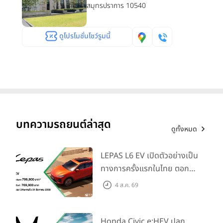
สมุทรปราการ 10540
ดูโปรโมชั่นโชว์รูมนี้
บทความรถยนต์ล่าสุด
ดูทั้งหมด
LEPAS L6 EV เปิดตัวอย่างเป็น
ทางการครั้งแรกในไทย ตอกย้ำ
วิสัยทัศน์ “Drive Your
4 ส.ค. 69
Elegance” มาพร้อม 2 รุ่นย่อย
ในราคาเริ่มต้นที่ 769,000 บาท
Honda Civic e:HEV ปลุก