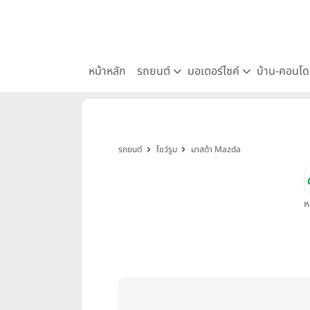
หน้าหลัก
รถยนต์
มอเตอร์ไซค์
บ้าน-คอนโ
รถยนต์
โชว์รูม
มาสด้า Mazda
ห