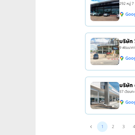
292 หมู่ 
Goo
บริษัท
9 พัฒนากา
Goo
บริษัท
37 เวียนกะ
Goo
1
2
3