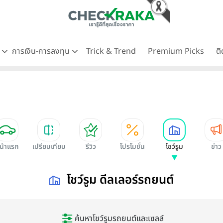
ด
การเงิน-การลงทุน
Trick & Trend
Premium Picks
ต
น้าแรก
เปรียบเทียบ
รีวิว
โปรโมชั่น
โชว์รูม
ข่าว
โชว์รูม ดีลเลอร์รถยนต์
ค้นหาโชว์รูมรถยนต์และเซลล์