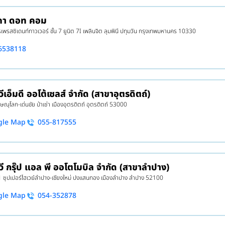
าคา ดอท คอม
พรสซิเดนท์ทาวเวอร์ ชั้น 7 ยูนิต 7I เพลินจิต ลุมพินี ปทุมวัน กรุงเทพมหานคร 10330
6538118
วีเอ็มดี ออโต้เซลส์ จำกัด (สาขาอุตรดิตถ์)
ิษณุโลก-เด่นชัย ป่าเซ่า เมืองอุตรดิตถ์ อุตรดิตถ์ 53000
gle Map
055-817555
 วี กรุ๊ป แอล พี ออโตโมบิล จำกัด (สาขาลำปาง)
1 ซุปเปอร์ไฮเวย์ลำปาง-เชียงใหม่ ปงแสนทอง เมืองลำปาง ลำปาง 52100
gle Map
054-352878