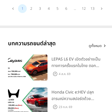
1
2
3
4
5
6
...
12
13
บทความรถยนต์ล่าสุด
ดูทั้งหมด
LEPAS L6 EV เปิดตัวอย่างเป็น
ทางการครั้งแรกในไทย ตอกย้ำ
วิสัยทัศน์ “Drive Your
4 ส.ค. 69
Elegance” มาพร้อม 2 รุ่นย่อย
ในราคาเริ่มต้นที่ 769,000 บาท
Honda Civic e:HEV ปลุก
อารมณ์ความสปอร์ตด้วย
Honda S+ Shift ครั้งแรกใน
23 ก.ค. 69
ไทย! พร้อมเพิ่ม Blind Spot