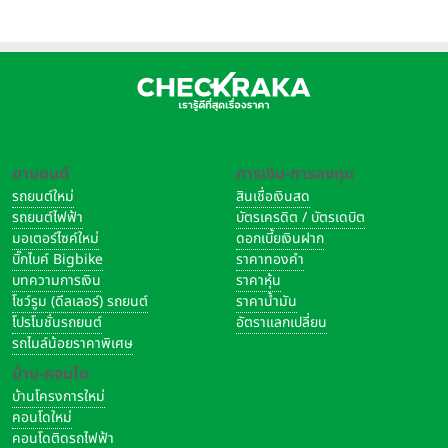
ยานยนต์
การเงิน-การลงทุน
รถยนต์ใหม่
สินเชื่อเงินสด
รถยนต์ไฟฟ้า
บัตรเครดิต / บัตรเดบิต
มอเตอร์ไซค์ใหม่
ดอกเบี้ยเงินฝาก
บิ๊กไบค์ Bigbike
ราคาทองคำ
บทความการเงิน
ราคาหุ้น
โชว์รูม (ดีลเลอร์) รถยนต์
ราคาน้ำมัน
โปรโมชั่นรถยนต์
อัตราแลกเปลี่ยน
รถไมล์น้อยราคาพิเศษ
บ้าน-คอนโด
บ้านโครงการใหม่
คอนโดใหม่
คอนโดติดรถไฟฟ้า