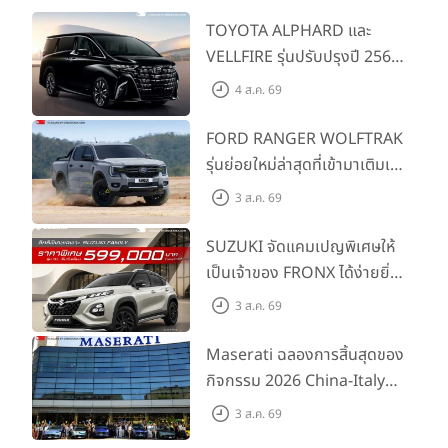
TOYOTA ALPHARD และ
VELLFIRE รุ่นปรับปรุงปี 2569
พร้อมรุ่นย่อยใหม่ HEV SMART
4 ส.ค. 69
ราคาเริ่มต้น 3.59 ลบ.
FORD RANGER WOLFTRAK
รุ่นย่อยใหม่ล่าสุดที่เข้ามาเติมเต็ม
ไลน์อัป พร้อมตอบโจทย์ทุกการ
3 ส.ค. 69
ผจญภัยด้วยสมรรถนะพร้อมลุย
ด้วยราคาพิเศษเริ่มต้นที่ 9.49
SUZUKI จัดแคมเปญพิเศษให้
แสนบาท
เป็นเจ้าของ FRONX ได้ง่ายยิ่ง
ขึ้นสำหรับรุ่น GL ราคาพิเศษเริ่ม
3 ส.ค. 69
ต้น 5.99 แสนบาท จำนวน 200
คัน พร้อมข้อเสนอสุดคุ้ม
Maserati ฉลองการสิ้นสุดของ
กิจกรรม 2026 China-Italy
Grand Tour ณ สำนักงานใหญ่
3 ส.ค. 69
เมืองโมเดนา ประเทศอิตาลี