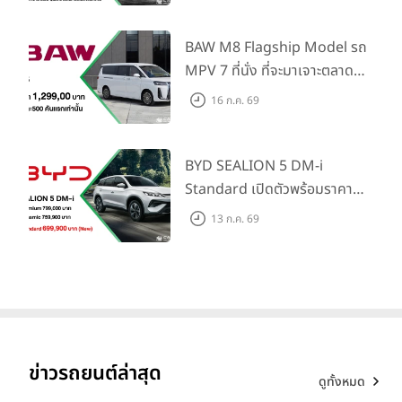
Information และ Cross
Traffic Monitor เพียงจอง
BAW M8 Flagship Model รถ
ภายใน 31 ก.ค. 2569 รับบัตร
MPV 7 ที่นั่ง ที่จะมาเจาะตลาด
น้ำมันมูลค่า 10,000 บาท
ครอบครัวและองค์กรยุคใหม่ เปิด
16 ก.ค. 69
ราคาที่ 1.299 ลบ. (สิทธิพิเศษ
สำหรับ 500 คันแรก)
BYD SEALION 5 DM-i
Standard เปิดตัวพร้อมราคา
คาดการณ์ 699,900 บาท รุ่น
13 ก.ค. 69
ย่อยล่าสุดที่มีระยะขับขี่รวม
1,180 กม. พร้อมฉลองยอดส่ง
มอบ 1.3 แสนคัน
ข่าวรถยนต์ล่าสุด
ดูทั้งหมด