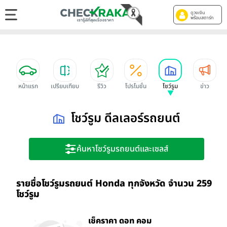
ดูวงเงิน
พร้อมสตาร์ท
หน้าแรก
เปรียบเทียบ
รีวิว
โปรโมชั่น
โชว์รูม
ข่าว
โชว์รูม ดีลเลอร์รถยนต์
ค้นหาโชว์รูมรถยนต์และเซลส์
รายชื่อโชว์รูมรถยนต์ Honda ทุกจังหวัด จำนวน 259
โชว์รูม
เช็คราคา ดอท คอม