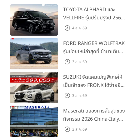
TOYOTA ALPHARD และ
VELLFIRE รุ่นปรับปรุงปี 2569
พร้อมรุ่นย่อยใหม่ HEV
4 ส.ค. 69
SMART ราคาเริ่มต้น 3.59 ลบ.
FORD RANGER WOLFTRAK
รุ่นย่อยใหม่ล่าสุดที่เข้ามาเติม
เต็มไลน์อัป พร้อมตอบโจทย์ทุก
3 ส.ค. 69
การผจญภัยด้วยสมรรถนะ
พร้อมลุย ด้วยราคาพิเศษเริ่ม
SUZUKI จัดแคมเปญพิเศษให้
ต้นที่ 9.49 แสนบาท
เป็นเจ้าของ FRONX ได้ง่ายยิ่ง
ขึ้นสำหรับรุ่น GL ราคาพิเศษ
3 ส.ค. 69
เริ่มต้น 5.99 แสนบาท จำนวน
200 คัน พร้อมข้อเสนอสุดคุ้ม
Maserati ฉลองการสิ้นสุดของ
กิจกรรม 2026 China-Italy
Grand Tour ณ สำนักงาน
3 ส.ค. 69
ใหญ่ เมืองโมเดนา ประเทศ