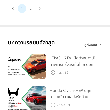
1
2
บทความรถยนต์ล่าสุด
ดูทั้งหมด
LEPAS L6 EV เปิดตัวอย่างเป็น
ทางการครั้งแรกในไทย ตอกย้ำ
วิสัยทัศน์ “Drive Your
4 ส.ค. 69
Elegance” มาพร้อม 2 รุ่นย่อย
ในราคาเริ่มต้นที่ 769,000 บาท
Honda Civic e:HEV ปลุก
อารมณ์ความสปอร์ตด้วย
Honda S+ Shift ครั้งแรกใน
23 ก.ค. 69
ไทย! พร้อมเพิ่ม Blind Spot