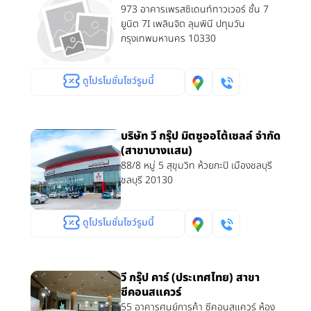
973 อาคารเพรสซิเดนท์ทาวเวอร์ ชั้น 7
ยูนิต 7I เพลินจิต ลุมพินี ปทุมวัน
กรุงเทพมหานคร 10330
ดูโปรโมชั่นโชว์รูมนี้
บริษัท วี กรุ๊ป มิตซูออโต้เซลล์ จำกัด
(สาขาบางแสน)
88/8 หมู่ 5 สุขุมวิท ห้วยกะปิ เมืองชลบุรี
ชลบุรี 20130
ดูโปรโมชั่นโชว์รูมนี้
วี กรุ๊ป คาร์ (ประเทศไทย) สาขา
ซีคอนสแควร์
55 อาคารศูนย์การค้า ซีคอนสแควร์ ห้อง