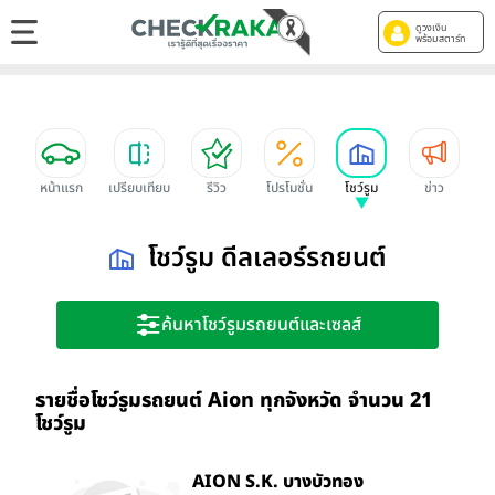
ดูวงเงิน
พร้อมสตาร์ท
หน้าแรก
เปรียบเทียบ
รีวิว
โปรโมชั่น
โชว์รูม
ข่าว
โชว์รูม ดีลเลอร์รถยนต์
ค้นหาโชว์รูมรถยนต์และเซลส์
รายชื่อโชว์รูมรถยนต์ Aion ทุกจังหวัด จำนวน 21
โชว์รูม
AION S.K. บางบัวทอง