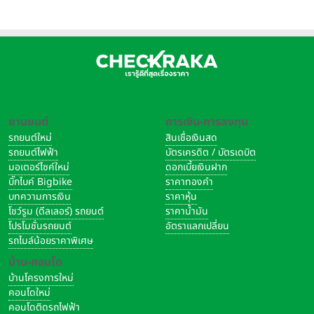
อิตาลี
ยานยนต์
การเงิน-การลงทุน
รถยนต์ใหม่
สินเชื่อเงินสด
รถยนต์ไฟฟ้า
บัตรเครดิต / บัตรเดบิต
มอเตอร์ไซค์ใหม่
ดอกเบี้ยเงินฝาก
บิ๊กไบค์ Bigbike
ราคาทองคำ
บทความการเงิน
ราคาหุ้น
โชว์รูม (ดีลเลอร์) รถยนต์
ราคาน้ำมัน
โปรโมชั่นรถยนต์
อัตราแลกเปลี่ยน
รถไมล์น้อยราคาพิเศษ
บ้าน-คอนโด
บ้านโครงการใหม่
คอนโดใหม่
คอนโดติดรถไฟฟ้า