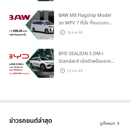
Information และ Cross
Traffic Monitor เพียงจอง
BAW M8 Flagship Model
ภายใน 31 ก.ค. 2569 รับบัตร
รถ MPV 7 ที่นั่ง ที่จะมาเจาะ
น้ำมันมูลค่า 10,000 บาท
ตลาดครอบครัวและองค์กรยุค
16 ก.ค. 69
ใหม่ เปิดราคาที่ 1.299 ลบ.
(สิทธิพิเศษสำหรับ 500 คัน
แรก)
BYD SEALION 5 DM-i
Standard เปิดตัวพร้อมราคา
คาดการณ์ 699,900 บาท รุ่น
13 ก.ค. 69
ย่อยล่าสุดที่มีระยะขับขี่รวม
1,180 กม. พร้อมฉลองยอดส่ง
มอบ 1.3 แสนคัน
ข่าวรถยนต์ล่าสุด
ดูทั้งหมด