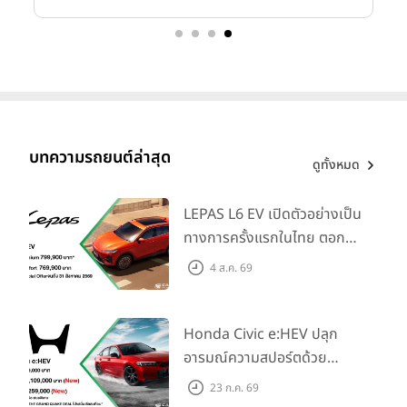
บทความรถยนต์ล่าสุด
ดูทั้งหมด
LEPAS L6 EV เปิดตัวอย่างเป็น
ทางการครั้งแรกในไทย ตอกย้ำ
วิสัยทัศน์ “Drive Your
4 ส.ค. 69
Elegance” มาพร้อม 2 รุ่นย่อย
ในราคาเริ่มต้นที่ 769,000 บาท
Honda Civic e:HEV ปลุก
อารมณ์ความสปอร์ตด้วย
Honda S+ Shift ครั้งแรกใน
23 ก.ค. 69
ไทย! พร้อมเพิ่ม Blind Spot