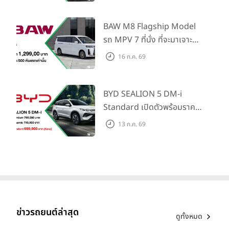
Information และ Cross
Traffic Monitor เพียงจอง
BAW M8 Flagship Model
ภายใน 31 ก.ค. 2569 รับบัตร
รถ MPV 7 ที่นั่ง ที่จะมาเจาะ
น้ำมันมูลค่า 10,000 บาท
ตลาดครอบครัวและองค์กรยุค
16 ก.ค. 69
ใหม่ เปิดราคาที่ 1.299 ลบ.
(สิทธิพิเศษสำหรับ 500 คัน
แรก)
BYD SEALION 5 DM-i
Standard เปิดตัวพร้อมราคา
คาดการณ์ 699,900 บาท รุ่น
13 ก.ค. 69
ย่อยล่าสุดที่มีระยะขับขี่รวม
1,180 กม. พร้อมฉลองยอดส่ง
มอบ 1.3 แสนคัน
ข่าวรถยนต์ล่าสุด
ดูทั้งหมด