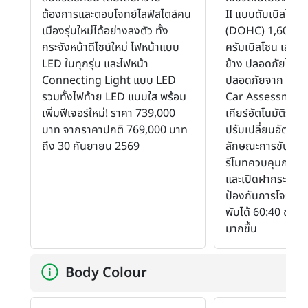
ต้องการและตอบโจทย์ไลฟ์สไตล์คน
II แบบดับเบิลโอเ
เมืองรุ่นใหม่ได้อย่างลงตัว ทั้ง
(DOHC) 1,600 ซีซี
กระจังหน้าดีไซน์ใหม่ ไฟหน้าแบบ
ครัมเบิลโซน เสริม
LED ในทุกรุ่น และไฟหน้า
ข้าง ปลอดภัยได้
Connecting Light แบบ LED
ปลอดภัยจาก US
รวมทั้งไฟท้าย LED แบบใส พร้อม
Car Assessmen
เพิ่มฟีเจอร์ใหม่! ราคา 739,000
เกียร์อัตโนมัติระบบ
บาท จากราคาปกติ 769,000 บาท
ปรับเปลี่ยนอัตราก
ถึง 30 กันยายน 2569
ลักษณะการขับของผู
รีโมทควบคุมการล๊
และเปิดฝากระโปร
ป้องกันการโจรกรร
พับได้ 60:40 ขยายพ
มากขึ้น
Body Colour