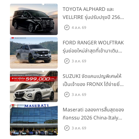
TOYOTA ALPHARD และ
VELLFIRE รุ่นปรับปรุงปี 2569
พร้อมรุ่นย่อยใหม่ HEV
4 ส.ค. 69
SMART ราคาเริ่มต้น 3.59 ลบ.
FORD RANGER WOLFTRAK
รุ่นย่อยใหม่ล่าสุดที่เข้ามาเติม
เต็มไลน์อัป พร้อมตอบโจทย์ทุก
3 ส.ค. 69
การผจญภัยด้วยสมรรถนะ
พร้อมลุย ด้วยราคาพิเศษเริ่ม
SUZUKI จัดแคมเปญพิเศษให้
ต้นที่ 9.49 แสนบาท
เป็นเจ้าของ FRONX ได้ง่ายยิ่ง
ขึ้นสำหรับรุ่น GL ราคาพิเศษ
3 ส.ค. 69
เริ่มต้น 5.99 แสนบาท จำนวน
200 คัน พร้อมข้อเสนอสุดคุ้ม
Maserati ฉลองการสิ้นสุดของ
กิจกรรม 2026 China-Italy
Grand Tour ณ สำนักงาน
3 ส.ค. 69
ใหญ่ เมืองโมเดนา ประเทศ