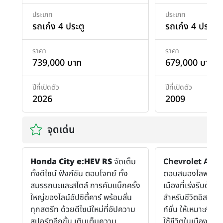
ประเภท
ประเภท
รถเก๋ง 4 ประตู
รถเก๋ง 4 ประตู
ราคา
ราคา
739,000 บาท
679,000 บาท
ปีที่เปิดตัว
ปีที่เปิดตัว
2026
2009
จุดเด่น
Honda City e:HEV RS
จัดเต็ม
Chevrolet Aveo
ทั้งดีไซน์ ฟังก์ชัน ตอบโจทย์ ทั้ง
ตอบสนองไลฟสไตล์ก
สมรรถนะและสไตล์ การคัมแบ็กครั้ง
เมืองที่เร่งรีบด้วย
ใหญ่ของไลน์อัปซิตี้คาร์ พร้อมสั่น
สำหรับชีวิตอิสระ เพ
ทุกสตรีท ด้วยดีไซน์ใหม่ที่อัปความ
ก์ชั่น ให้เหมาะกับ
สปอร์ตอีกขั้น เติมเต็มความ
ใช้ชีวิตในเมือง เค