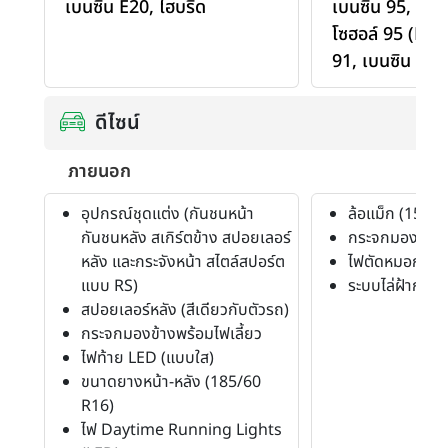
เบนซิน E20
,
ไฮบริด
เบนซิน 95
,
เบน
โซฮอล์ 95 (E10
91
,
เบนซิน E20
ดีไซน์
ภายนอก
อุปกรณ์ชุดแต่ง (กันชนหน้า
ล้อแม็ก (15")
กันชนหลัง สเกิร์ตข้าง สปอยเลอร์
กระจกมองข้างพ
หลัง และกระจังหน้า สไตล์สปอร์ต
ไฟตัดหมอก (หน้
แบบ RS)
ระบบไล่ฝ้ากระจ
สปอยเลอร์หลัง (สีเดียวกับตัวรถ)
กระจกมองข้างพร้อมไฟเลี้ยว
ไฟท้าย LED (แบบใส)
ขนาดยางหน้า-หลัง (185/60
R16)
ไฟ Daytime Running Lights