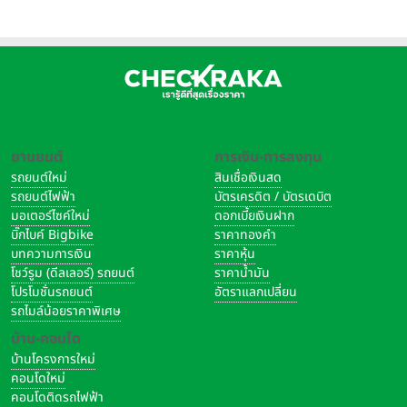
อิตาลี
ยานยนต์
การเงิน-การลงทุน
รถยนต์ใหม่
สินเชื่อเงินสด
รถยนต์ไฟฟ้า
บัตรเครดิต / บัตรเดบิต
มอเตอร์ไซค์ใหม่
ดอกเบี้ยเงินฝาก
บิ๊กไบค์ Bigbike
ราคาทองคำ
บทความการเงิน
ราคาหุ้น
โชว์รูม (ดีลเลอร์) รถยนต์
ราคาน้ำมัน
โปรโมชั่นรถยนต์
อัตราแลกเปลี่ยน
รถไมล์น้อยราคาพิเศษ
บ้าน-คอนโด
บ้านโครงการใหม่
คอนโดใหม่
คอนโดติดรถไฟฟ้า