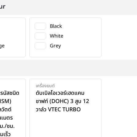
ur
Black
White
ge
Grey
เครื่องยนต์
ครนัสชนิด
ดับเบิลโอเวอร์เฮดแคม
PMSM)
ชาฟท์ (DOHC) 3 สูบ 12
ลวัตต์
วาล์ว VTEC TURBO
ันเมตร
กม./ชม.
มเร็ว