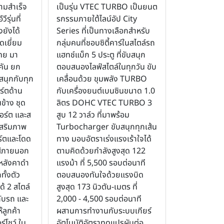
วามสำเร็จ
เป็นรุ่น VTEC TURBO เป็นยนต
ีรุ่นที่
รกรรมภายใต้ไลน์อัป City
งยังได้
Series ที่เป็นทางเลือกสำหรับ
ดเยี่ยม
กลุ่มคนที่ชอบซิตี้คาร์ในสไตล์รถ
ทย มา
แฮทช์แบ็ก 5 ประตู ที่ขับสนุก
คัน ยก
ตอบสนองไลฟ์สไตล์ในทุกวัน ขับ
ด้สนุกกับทุก
เคลื่อนด้วย ขุมพลัง TURBO
ิร์ตด้าน
กับเครื่องยนต์เบนซินขนาด 1.0
ข้าง ชุด
ลิตร DOHC VTEC TURBO 3
ปอร์ต และส
สูบ 12 วาล์ว ที่มาพร้อม
เสริมภาพ
Turbocharger ขับสนุกทุกเส้น
ร์ตและโดด
ทาง มอบอัตราเร่งแรงเร้าใจได้
อกสีภายนอก
ตามคิดด้วยกำลังสูงสุด 122
วหลังคาดำ
แรงม้า ที่ 5,500 รอบต่อนาที
ทั้งตัว
ตอบสนองทันใจด้วยแรงบิด
ด้ 2 สไตล์
สูงสุด 173 นิวตัน-เมตร ที่
กับรถ และ
2,000 - 4,500 รอบต่อนาที
้ลูกค้า
ผสานการทำงานกับระบบเกียร์
โชว์ ใน
อัตโนมัติอัตราทดแปรผันต่อ