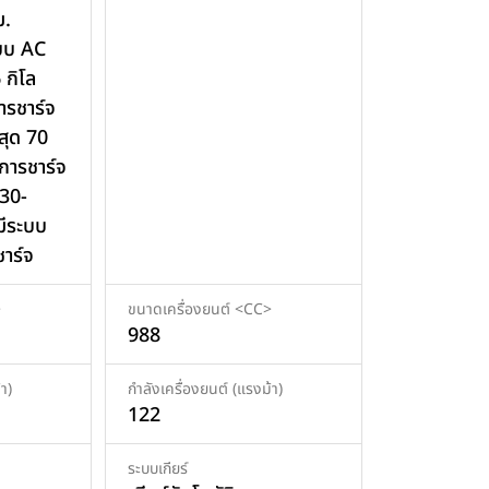
ม.
บบ AC
 กิโล
ารชาร์จ
ุด 70
าการชาร์จ
30-
มีระบบ
าร์จ
>
ขนาดเครื่องยนต์ <CC>
988
า)
กำลังเครื่องยนต์ (แรงม้า)
122
ระบบเกียร์