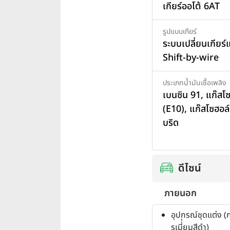
เกียร์ออโต้ 6AT
รูปแบบเกียร์
ระบบเปลี่ยนเกียร
Shift-by-wire
ประเภทน้ำมันเชื้อเพลิง
เบนซิน 91
,
แก๊สโ
(E10)
,
แก๊สโซฮอล์
บริด
ดีไซน์
ภายนอก
อุปกรณ์ชุดแต่ง (ก
รเมี่่ยมสีดำ)