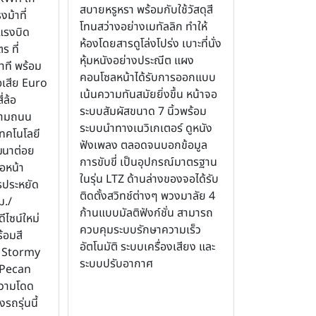
สบายหรูหรา พร้อมกับใช้วัสดุสี
ม้าที่
โทนสว่างอย่างเมทัลลิก ทำให้
แรงบิด
ห้องโดยสารดูโล่งโปร่ง เบาะที่นั่ง
ร ที่
หุ้มหนังอย่างประณีต แผง
ที พร้อม
คอนโซลหน้าได้รับการออกแบบ
เสีย Euro
เน้นความทันสมัยยิ่งขึ้น หน้าจอ
่ล้อ
ระบบสัมผัสขนาด 7 นิ้วพร้อม
ตามถนน
ระบบนำทางเนวิเกเตอร์ ดูหนัง
ทคโนโลยี
ฟังเพลง ตลอดจนบอกข้อมูล
ฒนาต่อย
การขับขี่ เป็นอุปกรณ์มาตรฐาน
้อหน้า
ในรุ่น LTZ ด้านล่างของจอได้รับ
ประหยัด
ติดตั้งสวิทช์ต่างๆ พวงมาลัย 4
ม./
ก้านแบบมัลติฟังก์ชั่น สามารถ
ีไซน์ใหม่
ควบคุมระบบรักษาความเร็ว
้อมสี
อัตโนมัติ ระบบเครื่องเสียง และ
น Stormy
ระบบปรับอากาศ
 Pecan
ความโดด
ถรุ่นนี้