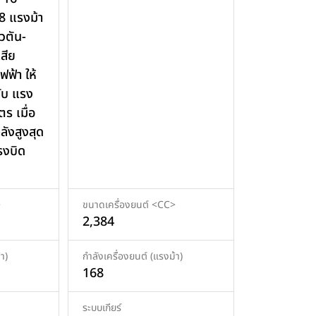
8 แรงม้า
วตัน-
สีย
ฟ้า ให้
กับ แรง
ร เมื่อ
ลังสูงสุด
รงบิด
>
ขนาดเครื่องยนต์ <CC>
2,384
า)
กำลังเครื่องยนต์ (แรงม้า)
168
ระบบเกียร์