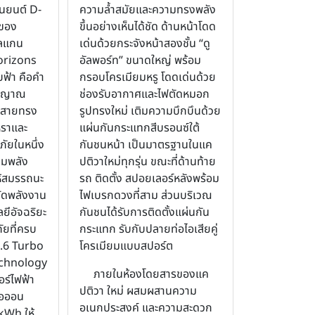
นยนต์ D-
ความล้ำสมัยและความทรงพลัง
 ของ
ขึ้นอย่างเห็นได้ชัด ด้านหน้าโดด
โลแกน
เด่นด้วยกระจังหน้าสองชั้น “ดู
orizons
อัลพอร์ท” ขนาดใหญ่ พร้อม
ฟ้า คือคำ
กรอบโครเมียมหรู โดดเด่นด้วย
วิญญาณ
ช่องรับอากาศและไฟตัดหมอก
้นสายทรง
รูปทรงใหม่ เติมความบึกบึนด้วย
หราและ
แผ่นกันกระแทกสีบรอนซ์ใต้
ัยในหนึ่ง
กันชนหน้า เป็นมาตรฐานในแค
ขุมพลัง
ปติวาใหม่ทุกรุ่น ขณะที่ด้านท้าย
ให้สมรรถนะ
รถ ติดตั้ง สปอยเลอร์หลังพร้อม
ยัดพลังงาน
ไฟเบรกดวงที่สาม ส่วนบริเวณ
ยีอัจฉริยะ
กันชนได้รับการติดตั้งแผ่นกัน
ยที่ครบ
กระแทก รับกับปลายท่อไอเสียคู่
 1.6 Turbo
โครเมียมแบบสปอร์ต
echnology
ภายในห้องโดยสารของแค
อร์ไฟฟ้า
ปติวา ใหม่ ผสมผสานความ
ไอออน
อเนกประสงค์ และความสะดวก
kWh ให้