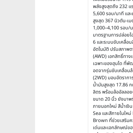
พลังสูงสุดถึง 232 แรง
5,600 รอบ/นาที และ
สูงสุด 367 นิวตัน-เมต
1,000–4,100 รอบ/นา
มาตรฐานการปล่อยไอ
6 และระบบขับเคลื่อนสี
อัตโนมัติ ปรับสภาพ
(AWD) เอกสิทธิ์ทางเ
เฉพาะของฮุนได ที่พั
อดจากรุ่นขับเคลื่อนล
(2WD) มอบอัตราการ
น้ำมันสูงสุด 17.86 ก
ลิตร พร้อมล้ออัลลอยด
ขนาด 20 นิ้ว ยังมาพร
ภายนอกใหม่ สีน้ำเงิ
Sea และสีภายในใหม่
Brown ที่ช่วยเสริม
เด่นและเอกลักษณ์ของร