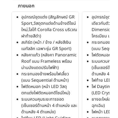
ภายนอก
อุปกรณ์ชุดแต่ง (สัญลักษณ์ GR
อุปกรณ์ชุดแต่ง 
Sport,วัสดุตกแต่งด้านข้างดีไซน์
เดียวกับตัวรถ
ใหม่,โลโก้ Corolla Cross บริเวณ
Dimensional ต
ฝาท้ายสีดำ)
โครเมียม และกั
สเกิร์ต (หน้า / ข้าง / หลังสีเงิน
กระจกมองข้างพ
เมทัลลิก เฉพาะรุ่น GR Sport)
(แบบ Sequenti
หลังคาแก้ว (หลังคา Panoramic
ไฟตัดหมอก (หน
Roof แบบ Frameless พร้อม
ระบบควบคุมระ
ม่านบังแดดปรับไฟฟ้า)
(เซ็นเซอร์ด้านห
กระจกมองข้างพร้อมไฟเลี้ยว
ด้านหลัง 4 ตำแ
(แบบ Sequential ด้านหน้า)
ไฟท้าย LED (L
ไฟตัดหมอก (หน้า LED วัสดุ
ไฟ Daytime R
ตกแต่งไฟตัดหมอกดีไซน์ใหม่)
(LED Crystali
ระบบควบคุมระยะการจอด
ยางอะไหล่สำรอง
(เซ็นเซอร์ด้านหน้า 4 ตำแหน่ง และ
ฉุกเฉิน)
ด้านหลัง 4 ตำแหน่ง)
ไฟหน้า LED (โป