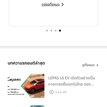
ดูย่อยทั้งหมด
บทความรถยนต์ล่าสุด
ดูทั้งหมด
LEPAS L6 EV เปิดตัวอย่างเป็น
ทางการครั้งแรกในไทย ตอกย้ำ
วิสัยทัศน์ “Drive Your
4 ส.ค. 69
Elegance” มาพร้อม 2 รุ่นย่อย
ในราคาเริ่มต้นที่ 769,000 บาท