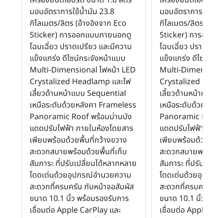
มอบอัตราการใช้น้ำมัน 23.8
มอบอัตราการใช้น้ำ
กิโลเมตร/ลิตร (อ้างอิงจาก Eco
กิโลเมตร/ลิตร (อ้
Sticker) การออกแบบภายนอกดู
Sticker) การออ
โฉบเฉี่ยว ปราดเปรียว และมีความ
โฉบเฉี่ยว ปราดเปร
แข็งแกร่ง ดีไซน์กระจังหน้าแบบ
แข็งแกร่ง ดีไซน์ก
Multi-Dimensional ไฟหน้า LED
Multi-Dimension
Crystalized Headlamp และไฟ
Crystalized Hea
เลี้ยวด้านหน้าแบบ Sequential
เลี้ยวด้านหน้าแบ
เหนือระดับด้วยหลังคา Frameless
เหนือระดับด้วยหล
Panoramic Roof พร้อมม่านบัง
Panoramic Roof 
แดดปรับไฟฟ้า ภายในห้องโดยสาร
แดดปรับไฟฟ้า ภา
เพียบพร้อมด้วยพื้นที่กว้างขวาง
เพียบพร้อมด้วยพื้น
สะดวกสบายพร้อมด้วยพื้นที่เก็บ
สะดวกสบายพร้อมด้ว
สัมภาระ ที่ปรับเปลี่ยนได้หลากหลาย
สัมภาระ ที่ปรับเปล
โดดเด่นด้วยอุปกรณ์อำนวยความ
โดดเด่นด้วยอุปก
สะดวกที่ครบครัน กับหน้าจอสัมผัส
สะดวกที่ครบครัน ก
ขนาด 10.1 นิ้ว พร้อมรองรับการ
ขนาด 10.1 นิ้ว พร
เชื่อมต่อ Apple CarPlay และ
เชื่อมต่อ Apple C