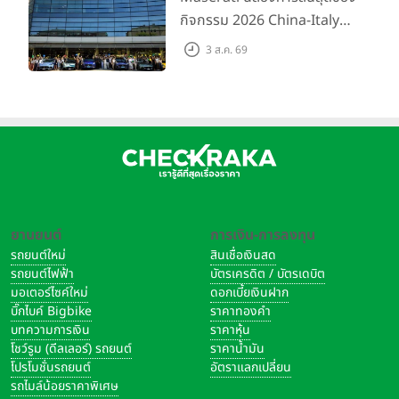
กิจกรรม 2026 China-Italy
Grand Tour ณ สำนักงาน
3 ส.ค. 69
ใหญ่ เมืองโมเดนา ประเทศ
อิตาลี
ยานยนต์
การเงิน-การลงทุน
รถยนต์ใหม่
สินเชื่อเงินสด
รถยนต์ไฟฟ้า
บัตรเครดิต / บัตรเดบิต
มอเตอร์ไซค์ใหม่
ดอกเบี้ยเงินฝาก
บิ๊กไบค์ Bigbike
ราคาทองคำ
บทความการเงิน
ราคาหุ้น
โชว์รูม (ดีลเลอร์) รถยนต์
ราคาน้ำมัน
โปรโมชั่นรถยนต์
อัตราแลกเปลี่ยน
รถไมล์น้อยราคาพิเศษ