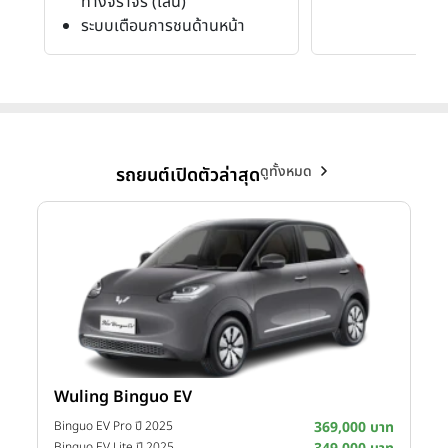
ทางจราจร (เลน)
ระบบเตือนการชนด้านหน้า
ดูทั้งหมด
รถยนต์เปิดตัวล่าสุด
Wuling Binguo EV
าท
Binguo EV Pro ปี 2025
369,000 บาท
Binguo EV Lite ปี 2025