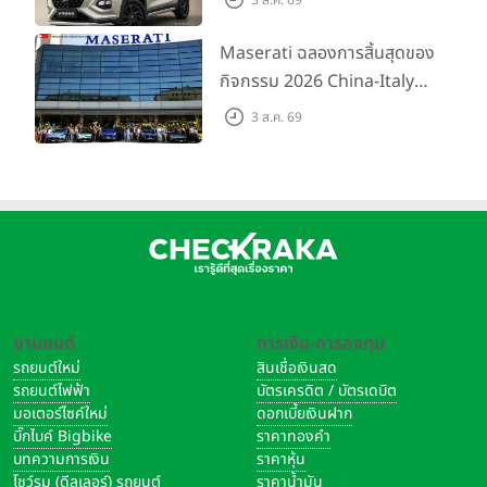
เริ่มต้น 5.99 แสนบาท จำนวน
200 คัน พร้อมข้อเสนอสุดคุ้ม
Maserati ฉลองการสิ้นสุดของ
กิจกรรม 2026 China-Italy
Grand Tour ณ สำนักงาน
3 ส.ค. 69
ใหญ่ เมืองโมเดนา ประเทศ
อิตาลี
ยานยนต์
การเงิน-การลงทุน
รถยนต์ใหม่
สินเชื่อเงินสด
รถยนต์ไฟฟ้า
บัตรเครดิต / บัตรเดบิต
มอเตอร์ไซค์ใหม่
ดอกเบี้ยเงินฝาก
บิ๊กไบค์ Bigbike
ราคาทองคำ
บทความการเงิน
ราคาหุ้น
โชว์รูม (ดีลเลอร์) รถยนต์
ราคาน้ำมัน