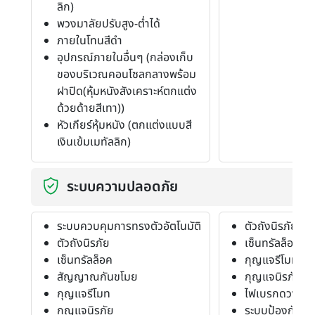
ลิก)
พวงมาลัยปรับสูง-ต่ำได้
ภายในโทนสีดำ
อุปกรณ์ภายในอื่นๆ (กล่องเก็บ
ของบริเวณคอนโซลกลางพร้อม
ฝาปิด(หุ้มหนังสังเคราะห์ตกแต่ง
ด้วยด้ายสีเทา))
หัวเกียร์หุ้มหนัง (ตกแต่งแบบสี
เงินเข้มเมทัลลิก)
ระบบความปลอดภัย
ระบบควบคุมการทรงตัวอัตโนมัติ
ตัวถังนิรภัย
ตัวถังนิรภัย
เซ็นทรัลล็อค
เซ็นทรัลล็อค
กุญแจรีโมท
สัญญาณกันขโมย
กุญแจนิรภัย
กุญแจรีโมท
ไฟเบรกดวงที่ 3
กุญแจนิรภัย
ระบบป้องกันก