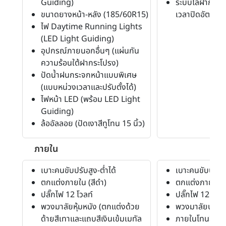
Guiding)
ระบบไล่ฝ้ากระจ
ขนาดยางหน้า-หลัง (185/60R15)
เวลาปิดอัตโนมัต
ไฟ Daytime Running Lights
(LED Light Guiding)
อุปกรณ์ภายนอกอื่นๆ (แผ่นกัน
ความร้อนใต้ฝากระโปรง)
ปัดน้ำฝนกระจกหน้าแบบพิเศษ
(แบบหน่วงเวลาและปรับตั้งได้)
ไฟหน้า LED (พร้อม LED Light
Guiding)
ล้ออัลลอย (ปัดเงาสีทูโทน 15 นิ้ว)
ภายใน
เบาะคนขับปรับสูง-ต่ำได้
เบาะคนขับปรับสู
ตกแต่งภายใน (สีดำ)
ตกแต่งภายใน (ส
ปลั๊กไฟ 12 โวลท์
ปลั๊กไฟ 12 โวลท
พวงมาลัยหุ้มหนัง (ตกแต่งด้วย
พวงมาลัยปรับสู
ด้ายสีเทาและแถบสีเงินเข้มเมทัล
ภายในโทนสีดำ