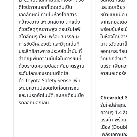
ดีไซน์ภายนอกที่โดดเด่นเป็น
และโฉบเฉี่ยว โดย
เอกลักษณ์ ภายในห้องโดยสาร
หน้าแบบเปิด ที่ได้
กว้างขวาง สะดวกสบาย ตกแต่ง
จากรถมอเตอร์ไบค
ด้วยวัสดุคุณภาพสูง ตอบรับไลฟ์
พร้อมซุ้มล้อเน้นค
สไตล์คนรุ่นใหม่ พร้อมสมรรถนะ
ในห้องโดยสาร สะด
การขับขี่คล่องตัว และมีจุดเด่นที่
มาตรวัดอนาล็อค/ดิ
ประสิทธิภาพการประหยัดน้ำมัน ที่
ออกมาสะท้อนความ
สำคัญเพิ่มความมั่นใจในการขับขี่
วัดแยกส่วน "ติดตั
ด้วยระบบความปลอดภัยมาตรฐาน
บอร์ด เพิ่มความล้ำ
ระดับโลกของรถยนต์โตโย
อายมอเตอร์สปอร์ต
ต้า Toyota Safety Sense เพิ่ม
ระบบความปลอดภัยก่อนการชน
และ เบรกอัตโนมัติ, ระบบเตือนเมื่อ
Chevrolet Soni
รถออกนอกเลน
รุ่นใหม่ล่าสุดของจี
ความจุ 1.4 ลิตร
แรงม้า พร้อมวาล์วแ
เนื่อง (Double CV
เพลิงเอทานอล E20