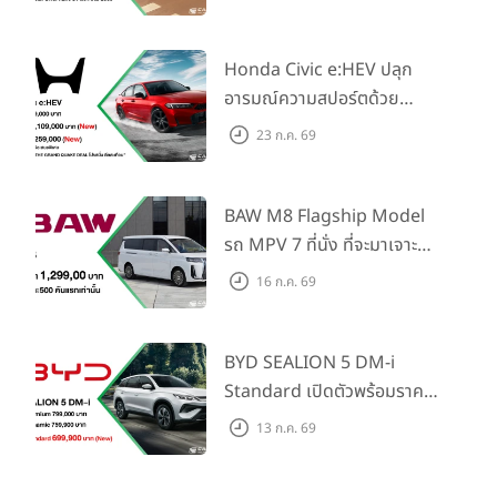
Elegance” มาพร้อม 2 รุ่นย่อย
ในราคาเริ่มต้นที่ 769,000 บาท
Honda Civic e:HEV ปลุก
อารมณ์ความสปอร์ตด้วย
Honda S+ Shift ครั้งแรกใน
23 ก.ค. 69
ไทย! พร้อมเพิ่ม Blind Spot
Information และ Cross
Traffic Monitor เพียงจอง
BAW M8 Flagship Model
ภายใน 31 ก.ค. 2569 รับบัตร
รถ MPV 7 ที่นั่ง ที่จะมาเจาะ
น้ำมันมูลค่า 10,000 บาท
ตลาดครอบครัวและองค์กรยุค
16 ก.ค. 69
ใหม่ เปิดราคาที่ 1.299 ลบ.
(สิทธิพิเศษสำหรับ 500 คัน
แรก)
BYD SEALION 5 DM-i
Standard เปิดตัวพร้อมราคา
คาดการณ์ 699,900 บาท รุ่น
13 ก.ค. 69
ย่อยล่าสุดที่มีระยะขับขี่รวม
1,180 กม. พร้อมฉลองยอดส่ง