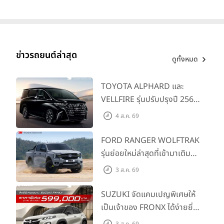
มอบ 1.3 แสนคัน
ข่าวรถยนต์ล่าสุด
ดูทั้งหมด
TOYOTA ALPHARD และ
VELLFIRE รุ่นปรับปรุงปี 2569
พร้อมรุ่นย่อยใหม่ HEV
4 ส.ค. 69
SMART ราคาเริ่มต้น 3.59 ลบ.
FORD RANGER WOLFTRAK
รุ่นย่อยใหม่ล่าสุดที่เข้ามาเติม
เต็มไลน์อัป พร้อมตอบโจทย์ทุก
3 ส.ค. 69
การผจญภัยด้วยสมรรถนะ
พร้อมลุย ด้วยราคาพิเศษเริ่ม
SUZUKI จัดแคมเปญพิเศษให้
ต้นที่ 9.49 แสนบาท
เป็นเจ้าของ FRONX ได้ง่ายยิ่ง
ขึ้นสำหรับรุ่น GL ราคาพิเศษ
3 ส.ค. 69