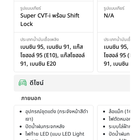
รูปแบบเกียร์
รูปแบบเกียร์
Super CVT-i พร้อม Shift
N/A
Lock
ประเภทน้ำมันเชื้อเพลิง
ประเภทน้ำมันเชื้อเพล
เบนซิน 95
,
เบนซิน 91
,
แก๊ส
เบนซิน 95
,
เบน
โซฮอล์ 95 (E10)
,
แก๊สโซฮอล์
โซฮอล์ 95 (E10
91
,
เบนซิน E20
91
,
เบนซิน E20
ดีไซน์
ภายนอก
อุปกรณ์ชุดแต่ง (กระจังหน้าสีดำ
ล้อแม็ก (16")
เงา)
ไฟตัดหมอก (หน้
ปัดน้ำฝนกระจกหลัง
ระบบไล่ฝ้ากระ
ไฟท้าย LED (แบบ LED Light
ปัดน้ำฝนกระจก