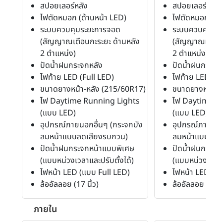
สปอยเลอร์หลัง
สปอยเลอร์หลัง
ไฟตัดหมอก (ด้านหน้า LED)
ไฟตัดหมอก (ด้
ระบบควบคุมระยะการจอด
ระบบควบคุมระ
(สัญญาณเตือนกะระยะ ด้านหลัง
(สัญญาณเตือนก
2 ตำแหน่ง)
2 ตำแหน่ง)
ปัดน้ำฝนกระจกหลัง
ปัดน้ำฝนกระจก
ไฟท้าย LED (Full LED)
ไฟท้าย LED (Fu
ขนาดยางหน้า-หลัง (215/60R17)
ขนาดยางหน้า-ห
ไฟ Daytime Running Lights
ไฟ Daytime R
(แบบ LED)
(แบบ LED)
อุปกรณ์ภายนอกอื่นๆ (กระจกบัง
อุปกรณ์ภายนอก
ลมหน้าแบบลดเสียงรบกวน)
ลมหน้าแบบลดเ
ปัดน้ำฝนกระจกหน้าแบบพิเศษ
ปัดน้ำฝนกระจก
(แบบหน่วงเวลาและปรับตั้งได้)
(แบบหน่วงเวลาแ
ไฟหน้า LED (แบบ Full LED)
ไฟหน้า LED (แ
ล้ออัลลอย (17 นิ้ว)
ล้ออัลลอย (17 นิ
ภายใน