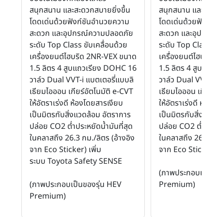
สนุกสนาน และสะดวกสบายยิ่งขึ้น
สนุกสนาน และสะดว
โดดเด่นด้วยฟังก์ชันอำนวยความ
โดดเด่นด้วยฟังก์
สะดวก และอุปกรณ์ความปลอดภัย
สะดวก และอุปกรณ
ระดับ Top Class ขับเคลื่อนด้วย
ระดับ Top Class ข
เครื่องยนต์ไฮบริด 2NR-VEX ขนาด
เครื่องยนต์ไฮบริ
1.5 ลิตร 4 สูบแถวเรียง DOHC 16
1.5 ลิตร 4 สูบแถ
วาล์ว Dual VVT-i แบตเตอรี่แบบลิ
วาล์ว Dual VVT-i 
เธียมไอออน เกียร์อัตโนมัติ e-CVT
เธียมไอออน เกียร์
ให้อัตราเร่งดี ห้องโดยสารเงียบ
ให้อัตราเร่งดี ห้อ
เป็นมิตรกับสิ่งแวดล้อม อัตราการ
เป็นมิตรกับสิ่งแว
ปล่อย CO2 ต่ำประหยัดน้ำมันที่สุด
ปล่อย CO2 ต่ำประหย
ในคลาสถึง 26.3 กม./ลิตร (อ้างอิง
ในคลาสถึง 26.3 กม
จาก Eco Sticker) เพิ่ม
จาก Eco Sticker)
ระบบ Toyota Safety SENSE
(ภาพประกอบเป็นข
(ภาพประกอบเป็นของรุ่น HEV
Premium)
Premium)