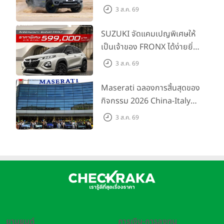
เต็มไลน์อัป พร้อมตอบโจทย์ทุก
3 ส.ค. 69
การผจญภัยด้วยสมรรถนะ
พร้อมลุย ด้วยราคาพิเศษเริ่ม
SUZUKI จัดแคมเปญพิเศษให้
ต้นที่ 9.49 แสนบาท
เป็นเจ้าของ FRONX ได้ง่ายยิ่ง
ขึ้นสำหรับรุ่น GL ราคาพิเศษ
3 ส.ค. 69
เริ่มต้น 5.99 แสนบาท จำนวน
200 คัน พร้อมข้อเสนอสุดคุ้ม
Maserati ฉลองการสิ้นสุดของ
กิจกรรม 2026 China-Italy
Grand Tour ณ สำนักงาน
3 ส.ค. 69
ใหญ่ เมืองโมเดนา ประเทศ
อิตาลี
ยานยนต์
การเงิน-การลงทุน