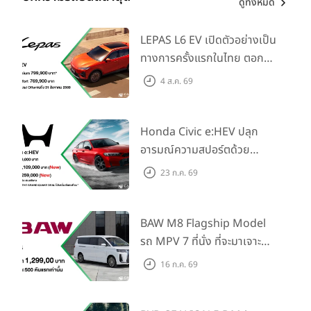
ดูทั้งหมด
LEPAS L6 EV เปิดตัวอย่างเป็น
ทางการครั้งแรกในไทย ตอกย้ำ
วิสัยทัศน์ “Drive Your
4 ส.ค. 69
Elegance” มาพร้อม 2 รุ่นย่อย
ในราคาเริ่มต้นที่ 769,000 บาท
Honda Civic e:HEV ปลุก
อารมณ์ความสปอร์ตด้วย
Honda S+ Shift ครั้งแรกใน
23 ก.ค. 69
ไทย! พร้อมเพิ่ม Blind Spot
Information และ Cross
Traffic Monitor เพียงจอง
BAW M8 Flagship Model
ภายใน 31 ก.ค. 2569 รับบัตร
รถ MPV 7 ที่นั่ง ที่จะมาเจาะ
น้ำมันมูลค่า 10,000 บาท
ตลาดครอบครัวและองค์กรยุค
16 ก.ค. 69
ใหม่ เปิดราคาที่ 1.299 ลบ.
(สิทธิพิเศษสำหรับ 500 คัน