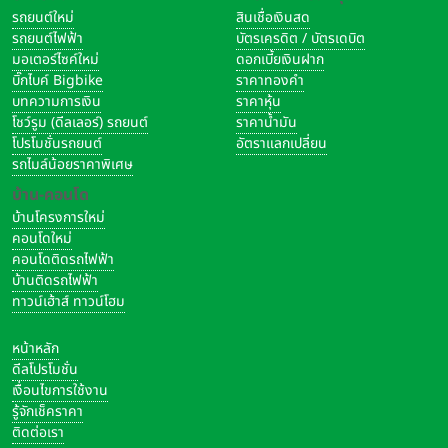
รถยนต์ใหม่
สินเชื่อเงินสด
รถยนต์ไฟฟ้า
บัตรเครดิต / บัตรเดบิต
มอเตอร์ไซค์ใหม่
ดอกเบี้ยเงินฝาก
บิ๊กไบค์ Bigbike
ราคาทองคำ
บทความการเงิน
ราคาหุ้น
โชว์รูม (ดีลเลอร์) รถยนต์
ราคาน้ำมัน
โปรโมชั่นรถยนต์
อัตราแลกเปลี่ยน
รถไมล์น้อยราคาพิเศษ
บ้าน-คอนโด
บ้านโครงการใหม่
คอนโดใหม่
คอนโดติดรถไฟฟ้า
บ้านติดรถไฟฟ้า
ทาวน์เฮ้าส์ ทาวน์โฮม
หน้าหลัก
ดีลโปรโมชั่น
เงื่อนไขการใช้งาน
รู้จักเช็คราคา
ติดต่อเรา