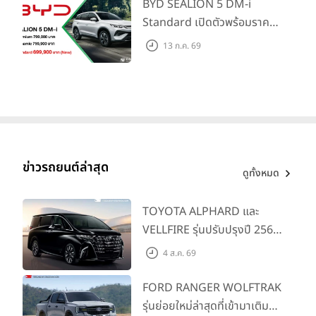
แรก)
BYD SEALION 5 DM-i
Standard เปิดตัวพร้อมราคา
คาดการณ์ 699,900 บาท รุ่น
13 ก.ค. 69
ย่อยล่าสุดที่มีระยะขับขี่รวม
1,180 กม. พร้อมฉลองยอดส่ง
มอบ 1.3 แสนคัน
ข่าวรถยนต์ล่าสุด
ดูทั้งหมด
TOYOTA ALPHARD และ
VELLFIRE รุ่นปรับปรุงปี 2569
พร้อมรุ่นย่อยใหม่ HEV
4 ส.ค. 69
SMART ราคาเริ่มต้น 3.59 ลบ.
FORD RANGER WOLFTRAK
รุ่นย่อยใหม่ล่าสุดที่เข้ามาเติม