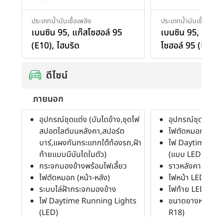
ประเภทน้ำมันเชื้อเพลิง
ประเภทน้ำมันเชื้อเพล
เบนซิน 95
,
แก๊สโซฮอล์ 95
เบนซิน 95
,
เบน
(E10)
,
ไฮบริด
โซฮอล์ 95 (E10
ดีไซน์
ภายนอก
อุปกรณ์ชุดแต่ง (บันไดข้าง,ชุดไฟ
อุปกรณ์ชุดแต่ง 
สปอตไลต์บนหลังคา,สปอร์ต
ไฟตัดหมอก
บาร์,แผงกันกระแทกใต้ท้องรถ,ฝำ
ไฟ Daytime R
ท้ายแบบมีบันไดในตัว)
(แบบ LED)
กระจกมองข้างพร้อมไฟเลี้ยว
ราวหลังคา
ไฟตัดหมอก (หน้า-หลัง)
ไฟหน้า LED
ระบบไล่ฝ้ากระจกมองข้าง
ไฟท้าย LED (Li
ไฟ Daytime Running Lights
ขนาดยางหน้า-ห
(LED)
R18)