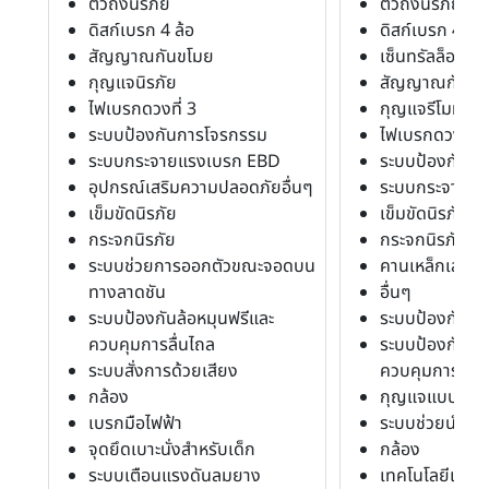
ตัวถังนิรภัย
ตัวถังนิรภัย
ดิสก์เบรก 4 ล้อ
ดิสก์เบรก 4 ล้อ
สัญญาณกันขโมย
เซ็นทรัลล็อค
กุญแจนิรภัย
สัญญาณกันขโ
ไฟเบรกดวงที่ 3
กุญแจรีโมท
ระบบป้องกันการโจรกรรม
ไฟเบรกดวงที่ 3
ระบบกระจายแรงเบรก EBD
ระบบป้องกันก
อุปกรณ์เสริมความปลอดภัยอื่นๆ
ระบบกระจายแ
เข็มขัดนิรภัย
เข็มขัดนิรภัย
กระจกนิรภัย
กระจกนิรภัย
ระบบช่วยการออกตัวขณะจอดบน
คานเหล็กเสริมน
ทางลาดชัน
อื่นๆ
ระบบป้องกันล้อหมุนฟรีและ
ระบบป้องกันล้
ควบคุมการลื่นไถล
ระบบป้องกันล้อ
ระบบสั่งการด้วยเสียง
ควบคุมการลื่น
กล้อง
กุญแจแบบ Ke
เบรกมือไฟฟ้า
ระบบช่วยนำรถเข
จุดยึดเบาะนั่งสำหรับเด็ก
กล้อง
ระบบเตือนแรงดันลมยาง
เทคโนโลยีเตือ