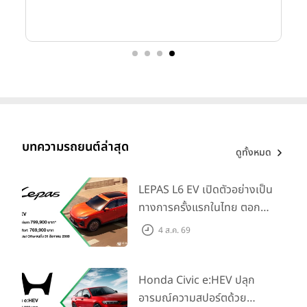
บทความรถยนต์ล่าสุด
ดูทั้งหมด
LEPAS L6 EV เปิดตัวอย่างเป็น
ทางการครั้งแรกในไทย ตอกย้ำ
วิสัยทัศน์ “Drive Your
4 ส.ค. 69
Elegance” มาพร้อม 2 รุ่นย่อย
ในราคาเริ่มต้นที่ 769,000 บาท
Honda Civic e:HEV ปลุก
อารมณ์ความสปอร์ตด้วย