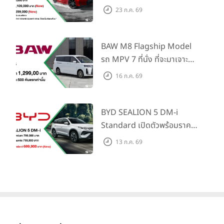
Honda S+ Shift ครั้งแรกใน
23 ก.ค. 69
ไทย! พร้อมเพิ่ม Blind Spot
Information และ Cross
Traffic Monitor เพียงจอง
BAW M8 Flagship Model
ภายใน 31 ก.ค. 2569 รับบัตร
รถ MPV 7 ที่นั่ง ที่จะมาเจาะ
น้ำมันมูลค่า 10,000 บาท
ตลาดครอบครัวและองค์กรยุค
16 ก.ค. 69
ใหม่ เปิดราคาที่ 1.299 ลบ.
(สิทธิพิเศษสำหรับ 500 คัน
แรก)
BYD SEALION 5 DM-i
Standard เปิดตัวพร้อมราคา
คาดการณ์ 699,900 บาท รุ่น
13 ก.ค. 69
ย่อยล่าสุดที่มีระยะขับขี่รวม
1,180 กม. พร้อมฉลองยอดส่ง
มอบ 1.3 แสนคัน