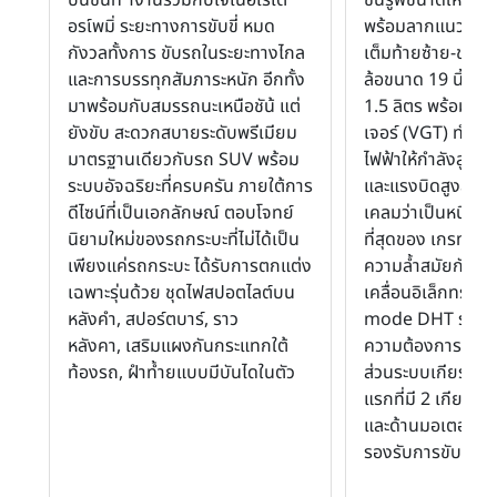
อรเ์พมิ่ ระยะทางการขับขี่ หมด
พร้อมลากแนวเส้
กังวลทั้งการ ขับรถในระยะทางไกล
เต็มท้ายซ้าย-ขวา 
และการบรรทุกสัมภาระหนัก อีกทั้ง
ล้อขนาด 19 นิ้ว ติด
มาพร้อมกับสมรรถนะเหนือชัน้ แต่
1.5 ลิตร พร้อมเทอร
ยังขับ สะดวกสบายระดับพรีเมียม
เจอร์ (VGT) ทำงา
มาตรฐานเดียวกับรถ SUV พร้อม
ไฟฟ้าให้กำลังสูงสุ
ระบบอัจฉริยะที่ครบครัน ภายใต้การ
และแรงบิดสูงสุด 5
ดีไซน์ที่เป็นเอกลักษณ์ ตอบโจทย์
เคลมว่าเป็นหนึ่งใน
นิยามใหม่ของรถกระบะที่ไม่ได้เป็น
ที่สุดของ เกรท วอล
เพียงแค่รถกระบะ ได้รับการตกแต่ง
ความล้ำสมัยกับการ
เฉพาะรุ่นด้วย ชุดไฟสปอตไลต์บน
เคลื่อนอิเล็กทรอน
หลังคำ, สปอร์ตบาร์, ราว
mode DHT รองรั
หลังคา, เสริมแผงกันกระแทกใต้
ความต้องการ ช่วย
ท้องรถ, ฝำท้ำยแบบมีบันไดในตัว
ส่วนระบบเกียร์เป็น
แรกที่มี 2 เกียร์ ด
และด้านมอเตอร์ขับเ
รองรับการขับเคลื่
.