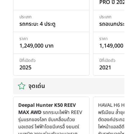
PRO ปี 2021
ประเภท
ประเภท
รถกระบะ 4 ประตู
รถอเนกประสงค
ราคา
ราคา
1,249,000 บาท
1,149,000 บาท
ปีที่เปิดตัว
ปีที่เปิดตัว
2025
2021
จุดเด่น
Deepal Hunter K50 REEV
HAVAL H6 Hybrid
MAX AWD
รถกระบะไฟฟ้า REEV
พรีเมียม ล้ำยุค เ
รุ่นแรกของโลก ขับเคลื่อนด้วย
ตัดองค์ประกอบที่ไ
มอเตอร์ ไฟฟ้าโดยมีเครอื่ งยนตเ์
ไฟหน้าแอลอีดี หลั
บนซนิท างานร่วมกับเจเนอเรเต
ซันรูฟขนาดใหญ่ ไ