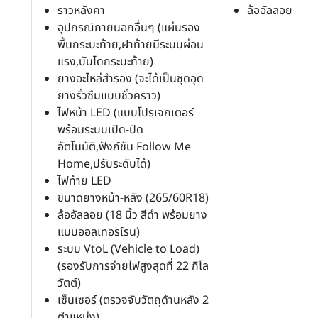
ราวหลังคา
ล้ออัลลอย (18"
อุปกรณ์ภายนอกอื่นๆ (แผ่นรอง
พื้นกระบะท้าย,ฝาท้ายมีระบบผ่อน
แรง,บันไดกระบะท้าย)
ยางอะไหล่สำรอง (จะได้เป็นชุดอุด
ยางรั่วซึมแบบชั่วคราว)
ไฟหน้า LED (แบบโปรเจกเตอร์
พร้อมระบบเปิด-ปิด
อัตโนมัติ,ฟังก์ชัน Follow Me
Home,ปรับระดับได้)
ไฟท้าย LED
ขนาดยางหน้า-หลัง (265/60R18)
ล้ออัลลอย (18 นิ้ว สีดำ พร้อมยาง
แบบออลเทอรเ์รน)
ระบบ VtoL (Vehicle to Load)
(รองรับการจ่ายไฟสูงสุดที่ 22 กิโล
วัตต์)
เซ็นเซอร์ (ตรวจจับวัตถุด้านหลัง 2
ตำแหน่ง)