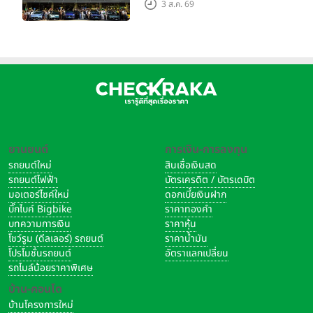
3 ส.ค. 69
ใหญ่ เมืองโมเดนา ประเทศ
อิตาลี
ยานยนต์
การเงิน-การลงทุน
รถยนต์ใหม่
สินเชื่อเงินสด
รถยนต์ไฟฟ้า
บัตรเครดิต / บัตรเดบิต
มอเตอร์ไซค์ใหม่
ดอกเบี้ยเงินฝาก
บิ๊กไบค์ Bigbike
ราคาทองคำ
บทความการเงิน
ราคาหุ้น
โชว์รูม (ดีลเลอร์) รถยนต์
ราคาน้ำมัน
โปรโมชั่นรถยนต์
อัตราแลกเปลี่ยน
รถไมล์น้อยราคาพิเศษ
บ้าน-คอนโด
บ้านโครงการใหม่