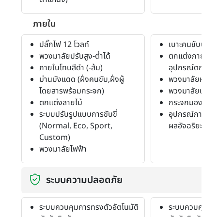
ภายใน
ปลั๊กไฟ 12 โวลท์
เบาะคนขับปรับสู
พวงมาลัยปรับสูง-ต่ำได้
ตกแต่งภายใน (
ภายในโทนสีดำ (-ส้ม)
อุปกรณ์ตกแต่งส
ม่านบังแดด (ฝั่งคนขับ,ฝั่งผู้
พวงมาลัยหุ้มหน
โดยสารพร้อมกระจก)
พวงมาลัยปรับสู
ตกแต่งลายไม้
กระจกมองหลัง
ระบบปรับรูปแบบการขับขี่
อุปกรณ์ภายในอ
(Normal, Eco, Sport,
ผลอัจฉริยะขนา
Custom)
พวงมาลัยไฟฟ้า
ระบบความปลอดภัย
ระบบควบคุมการทรงตัวอัตโนมัติ
ระบบควบคุมการ