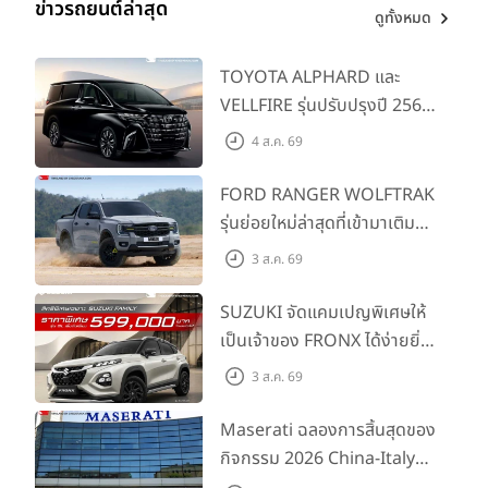
ข่าวรถยนต์ล่าสุด
ดูทั้งหมด
TOYOTA ALPHARD และ
VELLFIRE รุ่นปรับปรุงปี 2569
พร้อมรุ่นย่อยใหม่ HEV
4 ส.ค. 69
SMART ราคาเริ่มต้น 3.59 ลบ.
FORD RANGER WOLFTRAK
รุ่นย่อยใหม่ล่าสุดที่เข้ามาเติม
เต็มไลน์อัป พร้อมตอบโจทย์ทุก
3 ส.ค. 69
การผจญภัยด้วยสมรรถนะ
พร้อมลุย ด้วยราคาพิเศษเริ่ม
SUZUKI จัดแคมเปญพิเศษให้
ต้นที่ 9.49 แสนบาท
เป็นเจ้าของ FRONX ได้ง่ายยิ่ง
ขึ้นสำหรับรุ่น GL ราคาพิเศษ
3 ส.ค. 69
เริ่มต้น 5.99 แสนบาท จำนวน
200 คัน พร้อมข้อเสนอสุดคุ้ม
Maserati ฉลองการสิ้นสุดของ
กิจกรรม 2026 China-Italy
Grand Tour ณ สำนักงาน