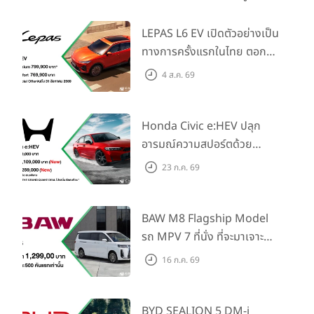
LEPAS L6 EV เปิดตัวอย่างเป็น
ทางการครั้งแรกในไทย ตอกย้ำ
วิสัยทัศน์ “Drive Your
4 ส.ค. 69
Elegance” มาพร้อม 2 รุ่นย่อย
ในราคาเริ่มต้นที่ 769,000 บาท
Honda Civic e:HEV ปลุก
อารมณ์ความสปอร์ตด้วย
Honda S+ Shift ครั้งแรกใน
23 ก.ค. 69
ไทย! พร้อมเพิ่ม Blind Spot
Information และ Cross
Traffic Monitor เพียงจอง
BAW M8 Flagship Model
ภายใน 31 ก.ค. 2569 รับบัตร
รถ MPV 7 ที่นั่ง ที่จะมาเจาะ
น้ำมันมูลค่า 10,000 บาท
ตลาดครอบครัวและองค์กรยุค
16 ก.ค. 69
ใหม่ เปิดราคาที่ 1.299 ลบ.
(สิทธิพิเศษสำหรับ 500 คัน
แรก)
BYD SEALION 5 DM-i