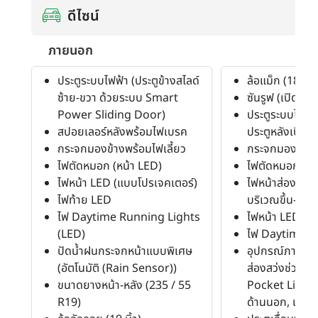
ดีไซน์
ภายนอก
ประตูระบบไฟฟ้า (ประตูข้างสไลด์
ล้อแม็ก (18")
ซ้าย-ขวา ด้วยระบบ Smart
ซันรูฟ (เปิดได้) 
Power Sliding Door)
ประตูระบบไฟฟ้า 
สปอยเลอร์หลังพร้อมไฟเบรค
ประตูหลังเปิด-ปิ
กระจกมองข้างพร้อมไฟเลี้ยว
กระจกมองข้างพ
ไฟตัดหมอก (หน้า LED)
ไฟตัดหมอก (หน
ไฟหน้า LED (แบบโปรเจคเตอร์)
ไฟหน้าส่องสว่างอ
ไฟท้าย LED
บริเวณขึ้น-ลงปร
ไฟ Daytime Running Lights
ไฟหน้า LED (P
(LED)
ไฟ Daytime R
ปัดน้ำฝนกระจกหน้าแบบพิเศษ
อุปกรณ์ภายนอก
(อัตโนมัติ (Rain Sensor))
ส่องสว่งช่วยเหล
ขนาดยางหน้า-หลัง (235 / 55
Pocket Light ที
R19)
ด้านนอก, แร็คห