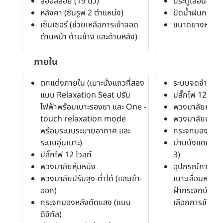
ล้ออัลลอย (19 นิ้ว)
ประตูเลื่อนซ้าย
หลังคา (ซันรูฟ 2 ตำแหน่ง)
ปัดน้ำฝนกระจก
เซ็นเซอร์ (ช่วยเหลือการเข้าจอด
ขนาดยางหน้า-ห
ด้านหน้า ด้านข้าง และด้านหลัง)
ภายใน
ตกแต่งภายใน (เบาะนั่งแถวที่สอง
ระบบจดจำปรับที
แบบ Relaxation Seat ปรับ
ปลั๊กไฟ 12 โวลท
ไฟฟ้าพร้อมเบาะรองขา และ One -
พวงมาลัยหุ้มหน
touch relaxation mode
พวงมาลัยปรับสู
พร้อมระบบระบายอากาศ และ
กระจกมองหลัง
ระบบอุ่นเบาะ)
ม่านบังแดด (ปร
ปลั๊กไฟ 12 โวลท์
3)
พวงมาลัยหุ้มหนัง
อุปกรณ์ภายในอื
พวงมาลัยปรับสูง-ต่ำได้ (และเข้า-
เบาะเลื่อนหน้า-
ออก)
ฝ้ากระจกบังลมอ
กระจกมองหลังตัดแสง (แบบ
เลือกการขับขี่,)
ดิจิทัล)