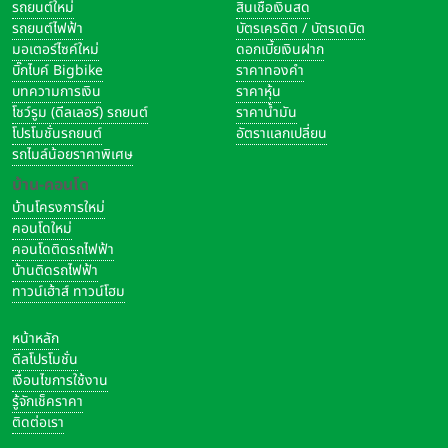
รถยนต์ใหม่
สินเชื่อเงินสด
รถยนต์ไฟฟ้า
บัตรเครดิต / บัตรเดบิต
มอเตอร์ไซค์ใหม่
ดอกเบี้ยเงินฝาก
บิ๊กไบค์ Bigbike
ราคาทองคำ
บทความการเงิน
ราคาหุ้น
โชว์รูม (ดีลเลอร์) รถยนต์
ราคาน้ำมัน
โปรโมชั่นรถยนต์
อัตราแลกเปลี่ยน
รถไมล์น้อยราคาพิเศษ
บ้าน-คอนโด
บ้านโครงการใหม่
คอนโดใหม่
คอนโดติดรถไฟฟ้า
บ้านติดรถไฟฟ้า
ทาวน์เฮ้าส์ ทาวน์โฮม
หน้าหลัก
ดีลโปรโมชั่น
เงื่อนไขการใช้งาน
รู้จักเช็คราคา
ติดต่อเรา