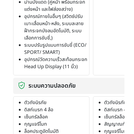
ม่านบังแดด (คู่หน้า พร้อมกระจก
แต่งหน้า และไฟส่องสว่าง)
อุปกรณ์ภายในอื่นๆ (สวิตช์ปรับ
เบาะเลื่อนหน้า-หลัง, ระบบละลาย
ฝ้ากระจกบังลมอัตโนมัติ, ระบบ
เลือกการขับขี่,)
ระบบปรับรูปแบบการขับขี่ (ECO/
SPORT/ SMART)
อุปกรณ์วัดความเร็วสะท้อนกระจก
Head Up Display (11 นิ้ว)
ระบบความปลอดภัย
ตัวถังนิรภัย
ตัวถังนิรภัย
ดิสก์เบรก 4 ล้อ
ดิสก์เบรก 4 ล้อ
เซ็นทรัลล็อค
เซ็นทรัลล็อค
กุญแจรีโมท
สัญญาณกันขโ
ล็อคประตูอัตโนมัติ
กุญแจรีโมท