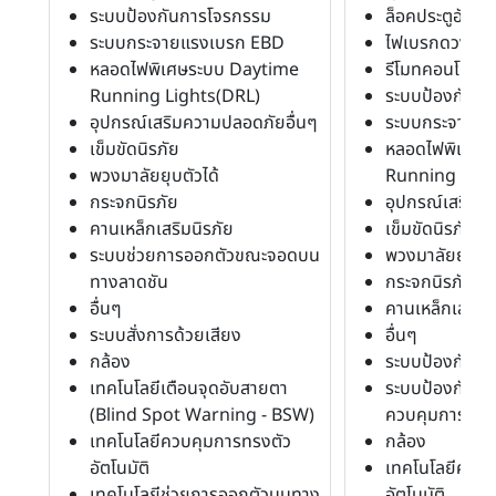
ระบบป้องกันการโจรกรรม
ล็อคประตูอัตโนม
ระบบกระจายแรงเบรก EBD
ไฟเบรกดวงที่ 3
หลอดไฟพิเศษระบบ Daytime
รีโมทคอนโทรล
Running Lights(DRL)
ระบบป้องกันก
อุปกรณ์เสริมความปลอดภัยอื่นๆ
ระบบกระจายแ
เข็มขัดนิรภัย
หลอดไฟพิเศษร
พวงมาลัยยุบตัวได้
Running Ligh
กระจกนิรภัย
อุปกรณ์เสริมค
คานเหล็กเสริมนิรภัย
เข็มขัดนิรภัย
ระบบช่วยการออกตัวขณะจอดบน
พวงมาลัยยุบตัว
ทางลาดชัน
กระจกนิรภัย
อื่นๆ
คานเหล็กเสริมน
ระบบสั่งการด้วยเสียง
อื่นๆ
กล้อง
ระบบป้องกันล้
เทคโนโลยีเตือนจุดอับสายตา
ระบบป้องกันล้อ
(Blind Spot Warning - BSW)
ควบคุมการลื่น
เทคโนโลยีควบคุมการทรงตัว
กล้อง
อัตโนมัติ
เทคโนโลยีควบค
เทคโนโลยีช่วยการออกตัวบนทาง
อัตโนมัติ