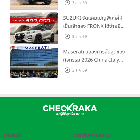
เต็มไลน์อัป พร้อมตอบโจทย์ทุก
3 ส.ค. 69
การผจญภัยด้วยสมรรถนะ
พร้อมลุย ด้วยราคาพิเศษเริ่ม
SUZUKI จัดแคมเปญพิเศษให้
ต้นที่ 9.49 แสนบาท
เป็นเจ้าของ FRONX ได้ง่ายยิ่ง
ขึ้นสำหรับรุ่น GL ราคาพิเศษ
3 ส.ค. 69
เริ่มต้น 5.99 แสนบาท จำนวน
200 คัน พร้อมข้อเสนอสุดคุ้ม
Maserati ฉลองการสิ้นสุดของ
กิจกรรม 2026 China-Italy
Grand Tour ณ สำนักงาน
3 ส.ค. 69
ใหญ่ เมืองโมเดนา ประเทศ
อิตาลี
ยานยนต์
การเงิน-การลงทุน