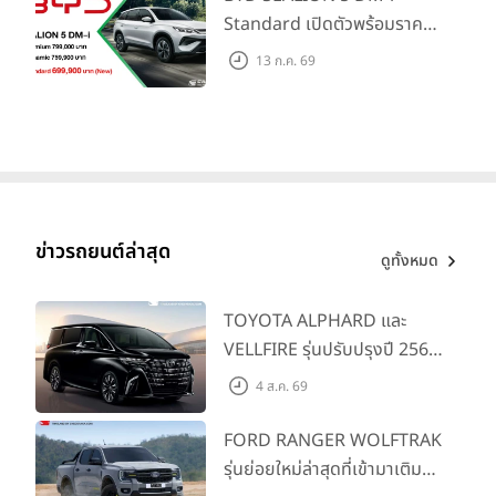
Standard เปิดตัวพร้อมราคา
คาดการณ์ 699,900 บาท รุ่น
13 ก.ค. 69
ย่อยล่าสุดที่มีระยะขับขี่รวม
1,180 กม. พร้อมฉลองยอดส่ง
มอบ 1.3 แสนคัน
ข่าวรถยนต์ล่าสุด
ดูทั้งหมด
TOYOTA ALPHARD และ
VELLFIRE รุ่นปรับปรุงปี 2569
พร้อมรุ่นย่อยใหม่ HEV
4 ส.ค. 69
SMART ราคาเริ่มต้น 3.59 ลบ.
FORD RANGER WOLFTRAK
รุ่นย่อยใหม่ล่าสุดที่เข้ามาเติม