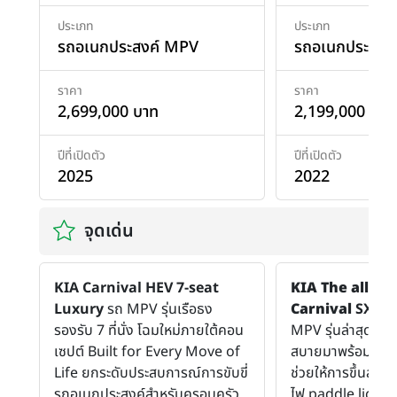
ประเภท
ประเภท
รถอเนกประสงค์ MPV
รถอเนกประสงค
ราคา
ราคา
2,699,000 บาท
2,199,000 บาท
ปีที่เปิดตัว
ปีที่เปิดตัว
2025
2022
จุดเด่น
KIA Carnival HEV 7-seat
KIA The all-n
Luxury
รถ MPV รุ่นเรือธง
Carnival
SXL
ร
รองรับ 7 ที่นั่ง โฉมใหม่ภายใต้คอน
MPV รุ่นล่าสุดที่
เซปต์ Built for Every Move of
สบายมาพร้อมประตูส
Life ยกระดับประสบการณ์การขับขี่
ช่วยให้การขึ้นลงรถ
รถอเนกประสงค์สำหรับครอบครัว
ไฟ paddle light ช่