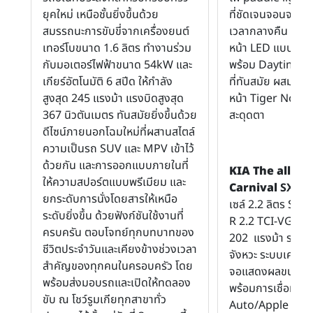
ยุคใหม่ เหนือชั้นยิ่งขึ้นด้วย
ที่ชัดเจนจอนจะก้
สมรรถนะการขับขี่จากเครื่องยนต์
เวลากลางคืน โดดเด
เทอร์โบขนาด 1.6 ลิตร ทำงานร่วม
หน้า LED แบบมัลติ
กับมอเตอร์ไฟฟ้าขนาด 54kW และ
พร้อม Daytime-R
เกียร์อัตโนมัติ 6 สปีด ให้กำลัง
ที่ทันสมัย ผสมผผ
สูงสุด 245 แรงม้า แรงบิดสูงสุด
หน้า Tiger Nose พ
367 นิวตันเมตร ทันสมัยยิ่งขึ้นด้วย
สะดุดตา
ดีไซน์ภายนอกโฉมใหม่ที่ผสานสไตล์
ความเป็นรถ SUV และ MPV เข้าไว้
ด้วยกัน และการออกแบบภายในที่
KIA The all-n
ให้ความสปอร์ตแบบพรีเมียม และ
Carnival
SXL
ใช
ยกระดับการนั่งโดยสารให้เหนือ
เซล์ 2.2 ลิตร S
ระดับยิ่งขึ้น ด้วยฟังก์ชันใช้งานที่
R 2.2 TCI-VGT ให้
ครบครัน ตอบโจทย์ทุกบทบาทของ
202 แรงม้า ระบบเก
ชีวิตประจำวันและเคียงข้างช่วงเวลา
จังหวะ ระบบเครื่อ
สำคัญของทุกคนในครอบครัว โดย
จอแสดงผลขนาด 12.
พร้อมส่งมอบรถและเปิดให้ทดลอง
พร้อมการเชื่อมต่
ขับ ณ โชว์รูมเกียทุกสาขาทั่ว
Auto/Apple Car