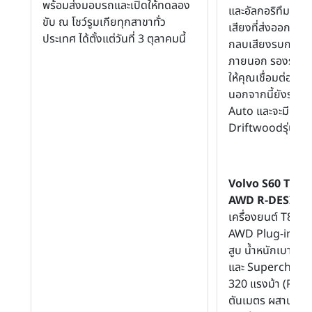
พร้อมส่งมอบรถและเปิดให้ทดลอง
และอัลกอริทึมพิเศ
ขับ ณ โชว์รูมเกียทุกสาขาทั่ว
เสียงที่ส่งออกมาเ
ประเทศ ได้ตั้งแต่วันที่ 3 ตุลาคมนี้
กลบเสียงรบกวนจ
ภายนอก รองรับ A
ให้คุณเชื่อมต่อกั
นอกจากนี้ยังรองร
Auto และจะมีการ
Driftwoodรุ่น In
Volvo S60 T8 T
AWD R-DESIGN
เครื่องยนต์ T8 T
AWD Plug-in Hyb
สูบ น้ำหนักเบา 
และ Supercharge
320 แรงม้า (PS) แ
ตันเมตร ผสานมอเต