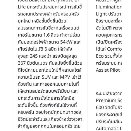
Life ยกระดับประสบการณ์การขับขี่
Illumination Ac
รถอเนกประสงค์สำหรับครอบครัว
Light ปรับตามบุค
ยุคใหม่ เหนือชั้นยิ่งขึ้นด้วย
ซึ่งระบบจะตั้งค่าเคร
สมรรถนะการขับขี่จากเครื่องยนต์
อัตโนมัติ พวงมาลั
เทอร์โบขนาด 1.6 ลิตร ทำงานร่วม
ควบคุมการทรงตัว 
กับมอเตอร์ไฟฟ้าขนาด 54kW และ
เปิด/ปิดเครื่องยนต์
เกียร์อัตโนมัติ 6 สปีด ให้กำลัง
ได้แก่ Comfort,
สูงสุด 245 แรงม้า แรงบิดสูงสุด
Eco รวมทั้งโหมด 
367 นิวตันเมตร ทันสมัยยิ่งขึ้นด้วย
พร้อมระบบ กล้อง 
ดีไซน์ภายนอกโฉมใหม่ที่ผสานสไตล์
Assist Pilot
ความเป็นรถ SUV และ MPV เข้าไว้
ด้วยกัน และการออกแบบภายในที่
ให้ความสปอร์ตแบบพรีเมียม และ
ระบบเสียงจาก H
ยกระดับการนั่งโดยสารให้เหนือ
Premium Sound 
ระดับยิ่งขึ้น ด้วยฟังก์ชันใช้งานที่
600 วัตต์ไปยังลำโ
ครบครัน ตอบโจทย์ทุกบทบาทของ
ช่องกระจายเสียง 
ชีวิตประจำวันและเคียงข้างช่วงเวลา
ปรับระดับเสียงอัตโ
สำคัญของทุกคนในครอบครัว โดย
Automatic Leve