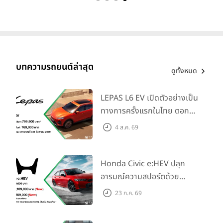
บทความรถยนต์ล่าสุด
ดูทั้งหมด
LEPAS L6 EV เปิดตัวอย่างเป็น
ทางการครั้งแรกในไทย ตอกย้ำ
วิสัยทัศน์ “Drive Your
4 ส.ค. 69
Elegance” มาพร้อม 2 รุ่นย่อย
ในราคาเริ่มต้นที่ 769,000 บาท
Honda Civic e:HEV ปลุก
อารมณ์ความสปอร์ตด้วย
Honda S+ Shift ครั้งแรกใน
23 ก.ค. 69
ไทย! พร้อมเพิ่ม Blind Spot
Information และ Cross