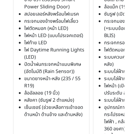
Power Sliding Door)
ล้อแม็ก (19 นิ้ว
สปอยเลอร์หลังพร้อมไฟเบรค
ซันรูฟ (เปิดได้) 
กระจกมองข้างพร้อมไฟเลี้ยว
กระจกมองข้างพ
ไฟตัดหมอก (หน้า LED)
(+ระบบข้อมูลช
ไฟหน้า LED (แบบโปรเจคเตอร์)
BLIS)
ไฟท้าย LED
กระจกกรองแส
ไฟ Daytime Running Lights
ไฟตัดหมอก (หน้
(LED)
ระบบควบคุมระย
ปัดน้ำฝนกระจกหน้าแบบพิเศษ
หลัง)
(อัตโนมัติ (Rain Sensor))
ระบบไล่ฝ้ากระ
ขนาดยางหน้า-หลัง (235 / 55
ระบบไล่ฝ้ากระจ
R19)
ไฟหน้า (เปิด-ปิ
ล้ออัลลอย (19 นิ้ว)
ปรับระดับ สูง-ต่
หลังคา (ซันรูฟ 2 ตำแหน่ง)
ระบบไล่ฝ้ากระจ
เซ็นเซอร์ (ช่วยเหลือการเข้าจอด
อุปกรณ์ภายนอก
ด้านหน้า ด้านข้าง และด้านหลัง)
กระโปรงหลังท
ไฟฟ้า , กล้อ
360 องศา)