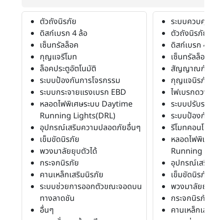
ตัวถังนิรภัย
ระบบควบคุมการ
ดิสก์เบรก 4 ล้อ
ตัวถังนิรภัย
เซ็นทรัลล็อค
ดิสก์เบรก 4 ล้อ
กุญแจรีโมท
เซ็นทรัลล็อค
ล็อคประตูอัตโนมัติ
สัญญาณกันขโ
ระบบป้องกันการโจรกรรม
กุญแจนิรภัย
ระบบกระจายแรงเบรก EBD
ไฟเบรกดวงที่ 3
หลอดไฟพิเศษระบบ Daytime
ระบบปรับระยะส
Running Lights(DRL)
ระบบป้องกันก่อ
อุปกรณ์เสริมความปลอดภัยอื่นๆ
รีโมทคอนโทรล
เข็มขัดนิรภัย
หลอดไฟพิเศษร
พวงมาลัยยุบตัวได้
Running Ligh
กระจกนิรภัย
อุปกรณ์เสริมค
คานเหล็กเสริมนิรภัย
เข็มขัดนิรภัย
ระบบช่วยการออกตัวขณะจอดบน
พวงมาลัยยุบตัว
ทางลาดชัน
กระจกนิรภัย
อื่นๆ
คานเหล็กเสริมน