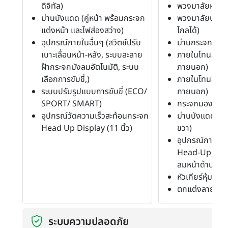
ดิจิทัล)
พวงมาลัยหุ้มหน
ม่านบังแดด (คู่หน้า พร้อมกระจก
พวงมาลัยปรับสูง
แต่งหน้า และไฟส่องสว่าง)
ไกลได้)
อุปกรณ์ภายในอื่นๆ (สวิตช์ปรับ
ม่านกระจกหลัง
เบาะเลื่อนหน้า-หลัง, ระบบละลาย
ภายในโทนสีดำ (ข
ฝ้ากระจกบังลมอัตโนมัติ, ระบบ
ภายนอก)
เลือกการขับขี่,)
ภายในโทนสีเบจ (
ระบบปรับรูปแบบการขับขี่ (ECO/
ภายนอก)
SPORT/ SMART)
กระจกมองหลังตั
อุปกรณ์วัดความเร็วสะท้อนกระจก
ม่านบังแดด (หน
Head Up Display (11 นิ้ว)
ขวา)
อุปกรณ์ภายในอ
Head-Up Disp
ลมหน้าด้านผู้ขับข
หัวเกียร์หุ้มหนัง
ตกแต่งลายไม้
ระบบความปลอดภัย