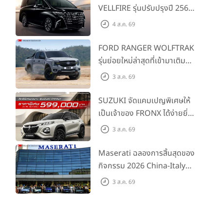
VELLFIRE รุ่นปรับปรุงปี 2569
พร้อมรุ่นย่อยใหม่ HEV
4 ส.ค. 69
SMART ราคาเริ่มต้น 3.59 ลบ.
FORD RANGER WOLFTRAK
รุ่นย่อยใหม่ล่าสุดที่เข้ามาเติม
เต็มไลน์อัป พร้อมตอบโจทย์ทุก
3 ส.ค. 69
การผจญภัยด้วยสมรรถนะ
พร้อมลุย ด้วยราคาพิเศษเริ่ม
SUZUKI จัดแคมเปญพิเศษให้
ต้นที่ 9.49 แสนบาท
เป็นเจ้าของ FRONX ได้ง่ายยิ่ง
ขึ้นสำหรับรุ่น GL ราคาพิเศษ
3 ส.ค. 69
เริ่มต้น 5.99 แสนบาท จำนวน
200 คัน พร้อมข้อเสนอสุดคุ้ม
Maserati ฉลองการสิ้นสุดของ
กิจกรรม 2026 China-Italy
Grand Tour ณ สำนักงาน
3 ส.ค. 69
ใหญ่ เมืองโมเดนา ประเทศ
อิตาลี