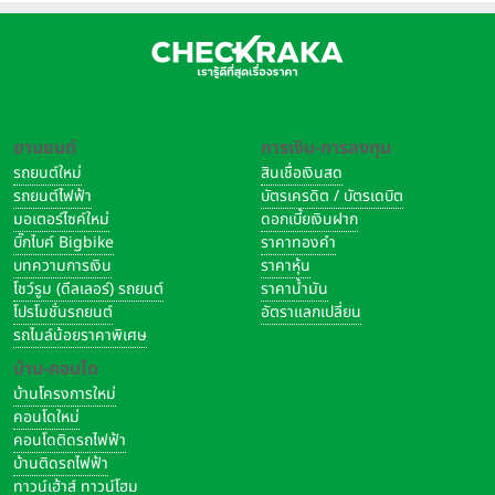
ยานยนต์
การเงิน-การลงทุน
รถยนต์ใหม่
สินเชื่อเงินสด
รถยนต์ไฟฟ้า
บัตรเครดิต / บัตรเดบิต
มอเตอร์ไซค์ใหม่
ดอกเบี้ยเงินฝาก
บิ๊กไบค์ Bigbike
ราคาทองคำ
บทความการเงิน
ราคาหุ้น
โชว์รูม (ดีลเลอร์) รถยนต์
ราคาน้ำมัน
โปรโมชั่นรถยนต์
อัตราแลกเปลี่ยน
รถไมล์น้อยราคาพิเศษ
บ้าน-คอนโด
บ้านโครงการใหม่
คอนโดใหม่
คอนโดติดรถไฟฟ้า
บ้านติดรถไฟฟ้า
ทาวน์เฮ้าส์ ทาวน์โฮม