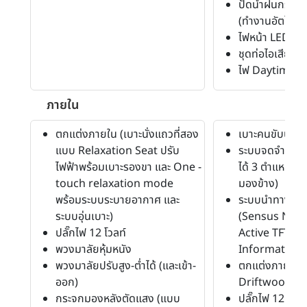
ปัดน้ำฝนกระจก
(ทำงานอัตโนมัต
ไฟหน้า LED
ชุดท่อไอเสีย (แ
ไฟ Daytime R
ภายใน
ตกแต่งภายใน (เบาะนั่งแถวที่สอง
เบาะคนขับปรับสู
แบบ Relaxation Seat ปรับ
ระบบจดจำปรับที่
ไฟฟ้าพร้อมเบาะรองขา และ One -
ได้ 3 ตำแหน่ง,
touch relaxation mode
มองข้าง)
พร้อมระบบระบายอากาศ และ
ระบบนำทาง (N
ระบบอุ่นเบาะ)
(Sensus Navig
ปลั๊กไฟ 12 โวลท์
Active TFT Cr
พวงมาลัยหุ้มหนัง
Information 
พวงมาลัยปรับสูง-ต่ำได้ (และเข้า-
ตกแต่งภายใน (
ออก)
Driftwoodรุ่น
กระจกมองหลังตัดแสง (แบบ
ปลั๊กไฟ 12 โวลท