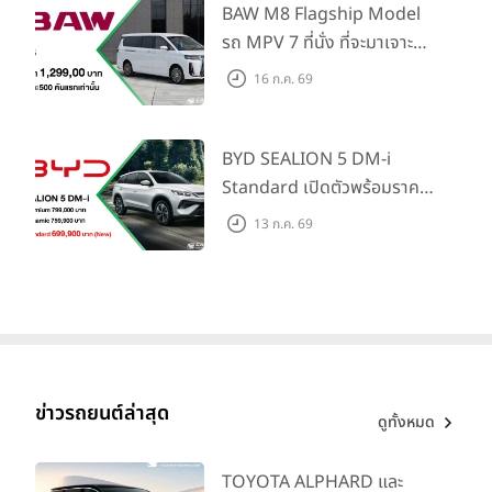
Traffic Monitor เพียงจอง
BAW M8 Flagship Model
ภายใน 31 ก.ค. 2569 รับบัตร
รถ MPV 7 ที่นั่ง ที่จะมาเจาะ
น้ำมันมูลค่า 10,000 บาท
ตลาดครอบครัวและองค์กรยุค
16 ก.ค. 69
ใหม่ เปิดราคาที่ 1.299 ลบ.
(สิทธิพิเศษสำหรับ 500 คัน
แรก)
BYD SEALION 5 DM-i
Standard เปิดตัวพร้อมราคา
คาดการณ์ 699,900 บาท รุ่น
13 ก.ค. 69
ย่อยล่าสุดที่มีระยะขับขี่รวม
1,180 กม. พร้อมฉลองยอดส่ง
มอบ 1.3 แสนคัน
ข่าวรถยนต์ล่าสุด
ดูทั้งหมด
TOYOTA ALPHARD และ