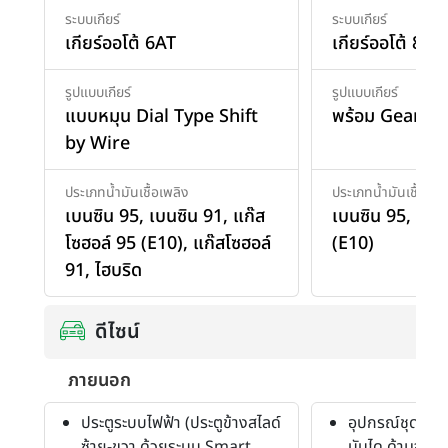
ระบบเกียร์
ระบบเกียร์
เกียร์ออโต้ 6AT
เกียร์ออโต้ 8AT
รูปแบบเกียร์
รูปแบบเกียร์
แบบหมุน Dial Type Shift
พร้อม Geartro
by Wire
ประเภทน้ำมันเชื้อเพลิง
ประเภทน้ำมันเชื้อเพล
เบนซิน 95
,
เบนซิน 91
,
แก๊ส
เบนซิน 95
,
แก๊ส
โซฮอล์ 95 (E10)
,
แก๊สโซฮอล์
(E10)
91
,
ไฮบริด
ดีไซน์
ภายนอก
ประตูระบบไฟฟ้า (ประตูข้างสไลด์
อุปกรณ์ชุดแต่ง
ซ้าย-ขวา ด้วยระบบ Smart
บันได ด้ามจับปร