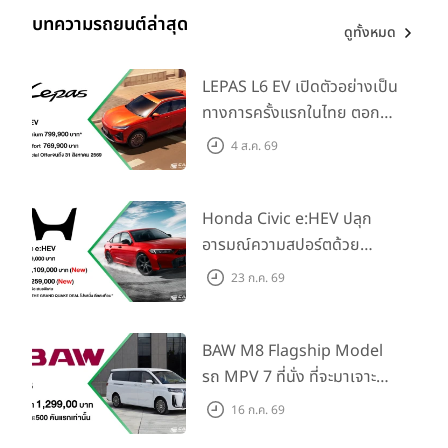
บทความรถยนต์ล่าสุด
ดูทั้งหมด
LEPAS L6 EV เปิดตัวอย่างเป็น
ทางการครั้งแรกในไทย ตอกย้ำ
วิสัยทัศน์ “Drive Your
4 ส.ค. 69
Elegance” มาพร้อม 2 รุ่นย่อย
ในราคาเริ่มต้นที่ 769,000 บาท
Honda Civic e:HEV ปลุก
อารมณ์ความสปอร์ตด้วย
Honda S+ Shift ครั้งแรกใน
23 ก.ค. 69
ไทย! พร้อมเพิ่ม Blind Spot
Information และ Cross
Traffic Monitor เพียงจอง
BAW M8 Flagship Model
ภายใน 31 ก.ค. 2569 รับบัตร
รถ MPV 7 ที่นั่ง ที่จะมาเจาะ
น้ำมันมูลค่า 10,000 บาท
ตลาดครอบครัวและองค์กรยุค
16 ก.ค. 69
ใหม่ เปิดราคาที่ 1.299 ลบ.