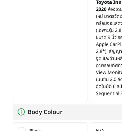
Toyota Innova
2020
ห้องโดยสาร 
ใหม่ มาตรวัดเรือ
พร้อมจอแสดงข้อมู
(เฉพาะรุ่น 2.8*), 
ขนาด 9 นิ้ว รองรับ
Apple CarPlay (เฉ
2.8*), สัญญาณกะร
จุด และด้านหลัง 4
ภาพรอบทิศทาง P
View Monitor พร้
เบนซิน 2.0 ลิตร Du
อัตโนมัติ 6 สปีด พ
Sequential Shift
Body Colour
Black
N/A