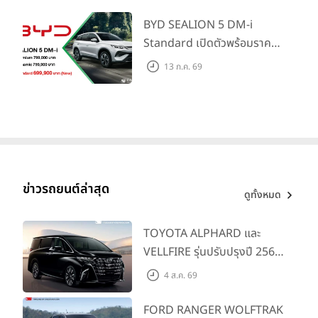
(สิทธิพิเศษสำหรับ 500 คัน
แรก)
BYD SEALION 5 DM-i
Standard เปิดตัวพร้อมราคา
คาดการณ์ 699,900 บาท รุ่น
13 ก.ค. 69
ย่อยล่าสุดที่มีระยะขับขี่รวม
1,180 กม. พร้อมฉลองยอดส่ง
มอบ 1.3 แสนคัน
ข่าวรถยนต์ล่าสุด
ดูทั้งหมด
TOYOTA ALPHARD และ
VELLFIRE รุ่นปรับปรุงปี 2569
พร้อมรุ่นย่อยใหม่ HEV
4 ส.ค. 69
SMART ราคาเริ่มต้น 3.59 ลบ.
FORD RANGER WOLFTRAK