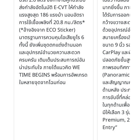
ส่งกำลังอัตโนมัติ E-CVT ให้กำลัง
มากยิ่งขึ้น ภาย
แรงสูงสุด 186 แรงม้า มอบอัตรา
ได้รับการออกแบบอ
การใช้เชื้อเพลิงที่ 20.8 กม./ลิตร*
กว้างขวางสะดวกส
(*อ้างอิงจาก ECO Sticker)
ด้วยอุปกรณ์อำน
มาตรฐานการควบคุมไอเสียยูโร 6
สบายเครื่องเสียงห
ทั้งนี้ ยังเพิ่มชุดตกแต่งด้านนอก
ขนาด 9 นิ้ว รองรั
และอุปกรณ์อำนวยความสะดวก
CarPlay และฟังก์
ครบครัน เติมเต็มประสบการณ์อัน
ปลอดภัยขั้นสูงสุด
น่าประทับใจ ภายใต้แนวคิด WE
ภาพรอบทิศทาง 3
TIME BEGINS พร้อมการอัพเกรด
(Panoramic Vie
ในหลายจุดจากโฉมก่อน
และสัญญาณกะระยะ
ด้านหลัง ประกอบ
การขับขี่ที่คล่องตัว
ในทุกด้านเพื่อชีวิต
มีให้เลือก 3 รุ่น ค
Premium, 2.8 Cr
Entry”