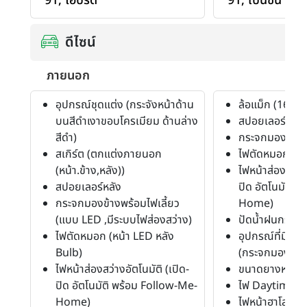
91
,
ไฮบริด
91
,
เบนซิน E20
ดีไซน์
ภายนอก
อุปกรณ์ชุดแต่ง (กระจังหน้าด้าน
ล้อแม็ก (16")
บนสีดำเงาขอบโครเมียม ด้านล่าง
สปอยเลอร์หลัง
สีดำ)
กระจกมองข้างพ
สเกิร์ต (ตกแต่งภายนอก
ไฟตัดหมอก
(หน้า.ข้าง,หลัง))
ไฟหน้าส่องสว่าง
สปอยเลอร์หลัง
ปิด อัตโนมัติ 
กระจกมองข้างพร้อมไฟเลี้ยว
Home)
(แบบ LED ,มีระบบไฟส่องสว่าง)
ปัดน้ำฝนกระจก
ไฟตัดหมอก (หน้า LED หลัง
อุปกรณ์ที่มีสีเ
Bulb)
(กระจกมองข้าง ,
ไฟหน้าส่องสว่างอัตโนมัติ (เปิด-
ขนาดยางหน้า-ห
ปิด อัตโนมัติ พร้อม Follow-Me-
ไฟ Daytime R
Home)
ไฟหน้าฮาโลเจน