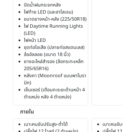
ปัดน้ำฝนกระจกหลัง
ไฟท้าย LED (และฮาโลเจน)
ขนาดยางหน้า-หลัง (225/50R18)
ไฟ Daytime Running Lights
(LED)
ไฟหน้า LED
ชุดท่อไอเสีย (ปลายท่อสแตนเลส)
ล้ออัลลอย (ขนาด 18 นิ้ว)
ยางอะไหล่สำรอง (ล้อกระทะเหล็ก
205/65R16)
หลังคา (Moonroof แบบพาโนรา
มิก)
เซ็นเซอร์ (เตือนกะระยะด้านหน้า 4
ตำแหน่ง หลัง 4 ตำแหน่ง)
ภายใน
เบาะคนขับปรับสูง-ต่ำได้
เบาะคนขับปรับสู
ปลั๊กไฟ 12 โวลท์ (2 ตำแหน่ง)
ปลั๊กไฟ 12 โวลท