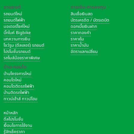
ยานยนต์
การเงิน-การลงทุน
รถยนต์ใหม่
สินเชื่อเงินสด
รถยนต์ไฟฟ้า
บัตรเครดิต / บัตรเดบิต
มอเตอร์ไซค์ใหม่
ดอกเบี้ยเงินฝาก
บิ๊กไบค์ Bigbike
ราคาทองคำ
บทความการเงิน
ราคาหุ้น
โชว์รูม (ดีลเลอร์) รถยนต์
ราคาน้ำมัน
โปรโมชั่นรถยนต์
อัตราแลกเปลี่ยน
รถไมล์น้อยราคาพิเศษ
บ้าน-คอนโด
บ้านโครงการใหม่
คอนโดใหม่
คอนโดติดรถไฟฟ้า
บ้านติดรถไฟฟ้า
ทาวน์เฮ้าส์ ทาวน์โฮม
หน้าหลัก
ดีลโปรโมชั่น
เงื่อนไขการใช้งาน
รู้จักเช็คราคา