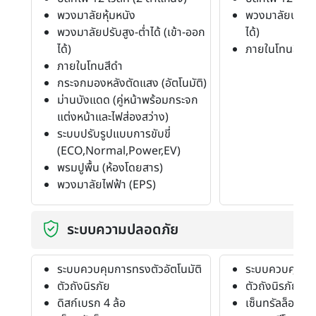
พวงมาลัยหุ้มหนัง
พวงมาลัยปรับสูง
พวงมาลัยปรับสูง-ต่ำได้ (เข้า-ออก
ได้)
ได้)
ภายในโทนสีดำ
ภายในโทนสีดำ
กระจกมองหลังตัดแสง (อัตโนมัติ)
ม่านบังแดด (คู่หน้าพร้อมกระจก
แต่งหน้าและไฟส่องสว่าง)
ระบบปรับรูปแบบการขับขี่
(ECO,Normal,Power,EV)
พรมปูพื้น (ห้องโดยสาร)
พวงมาลัยไฟฟ้า (EPS)
ระบบความปลอดภัย
ระบบควบคุมการทรงตัวอัตโนมัติ
ระบบควบคุมการ
ตัวถังนิรภัย
ตัวถังนิรภัย
ดิสก์เบรก 4 ล้อ
เซ็นทรัลล็อค