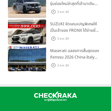
รุ่นย่อยใหม่ล่าสุดที่เข้ามาเติม
เต็มไลน์อัป พร้อมตอบโจทย์ทุก
3 ส.ค. 69
การผจญภัยด้วยสมรรถนะ
พร้อมลุย ด้วยราคาพิเศษเริ่ม
SUZUKI จัดแคมเปญพิเศษให้
ต้นที่ 9.49 แสนบาท
เป็นเจ้าของ FRONX ได้ง่ายยิ่ง
ขึ้นสำหรับรุ่น GL ราคาพิเศษ
3 ส.ค. 69
เริ่มต้น 5.99 แสนบาท จำนวน
200 คัน พร้อมข้อเสนอสุดคุ้ม
Maserati ฉลองการสิ้นสุดของ
กิจกรรม 2026 China-Italy
Grand Tour ณ สำนักงาน
3 ส.ค. 69
ใหญ่ เมืองโมเดนา ประเทศ
อิตาลี