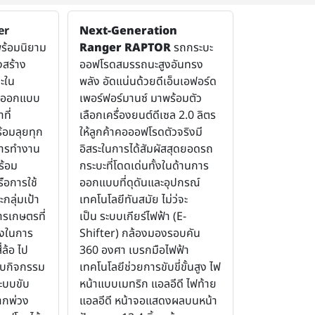
er
Next-Generation
ร้อมนิยาม
Ranger RAPTOR
รถกระบะ
่งสร้าง
ออฟโรดสมรรถนะสูงอันทรง
ะใน
พลัง อัดแน่นด้วยดีเอ็นเอฟอร์ด
ารออกแบบ
เพอร์ฟอร์มานซ์ มาพร้อมตัว
ที่
เลือกเครื่องยนต์ดีเซล 2.0 ลิตร
้อมลุยทุก
ให้ลูกค้าคอออฟโรดตัวจริงมี
การทำงาน
อิสระในการได้สัมผัสสุดยอดรถ
ร้อม
กระบะที่โดดเด่นทั้งในด้านการ
ือการใช้
ออกแบบที่ดุดันและอุปกรณ์
ะกลุ่มเป้า
เทคโนโลยีทันสมัย ไม่ว่จะ
ารเกษตรที่
เป็น
ระบบเกียร์ไฟฟ้า (E-
ังในการ
Shifter) กล้องมองรอบคัน
่ล้อ ไป
360 องศา เบรกมือไฟฟ้า
ชอบกิจกรรม
เทคโนโลยีช่วยการขับขี่ขั้นสูง ไฟ
ะบบขับ
หน้าแบบเมทริก แอลอีดี ไฟท้าย
ากพ่วง
แอลอีดี หน้าจอแสดงผลบนหน้า