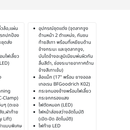
้วล้อ,แผ่น
อุปกรณ์ชุดแต่ง (จุดลากจูง
งรถปกป้อง
ด้านหน้า 2 ตำแหน่ง, กันชน
ะชุดส่ง
ท้ายสีเทา พร้อมที่เหยียบด้าน
ข้างกระบะ และจุดลากจูง,
อมไฟเลี้ยว
บันไดข้างอะลูมิเนียมพ่นผิวกัน
 LED)
ลื่นสีดำ, ช่องระบายอากาศด้าน
ข้างสีเทาเข้ม)
ง
ล้อแม็ก (17" พร้อม ยางออล
เทอเรน BFGoodrich K02)
nning
กระจกมองข้างพร้อมไฟเลี้ยว
 C-Clamp)
กระจกกรองแสง
่นๆ (ตะขอ
ไฟตัดหมอก (LED)
ลัง,ฝาท้าย
ไฟหน้าส่องสว่างอัตโนมัติ
 Lift)
(เปิด-ปิด อัตโนมัติ)
้าแบบพิเศษ
ไฟท้าย LED