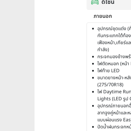
ดีไซน์
ภายนอก
อุปกรณ์ชุดแต่ง (คิ
กันกระแทกใต้ท้อ
เฟืองหน้า,เกียร์แล
กำลัง)
กระจกมองข้างพร้
ไฟตัดหมอก (หน้า
ไฟท้าย LED
ขนาดยางหน้า-หลั
(275/70R18)
ไฟ Daytime Ru
Lights (LED รูป
อุปกรณ์ภายนอกอื
ลากจูงคู่หน้าและห
แบบผ่อนแรง Easy
ปัดน้ำฝนกระจกหน