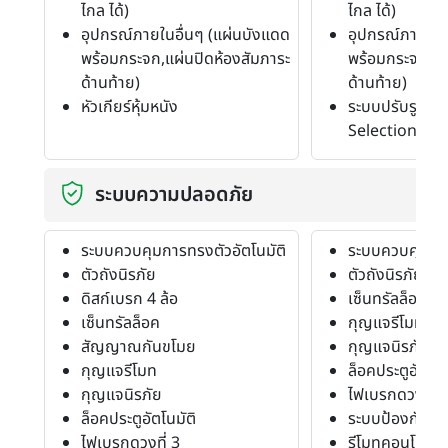
ไกล ได้)
ไกล ได้)
อุปกรณ์ภายในอื่นๆ (แผ่นบังแดด
อุปกรณ์ภายในอ
พร้อมกระจก,แผ่นปิดห้องสัมภาระ
พร้อมกระจก,แผ
ด้านท้าย)
ด้านท้าย)
หัวเกียร์หุ้มหนัง
ระบบปรับรูปแบบ
Selection)
ระบบความปลอดภัย
ระบบควบคุมการทรงตัวอัตโนมัติ
ระบบควบคุมการ
ตัวถังนิรภัย
ตัวถังนิรภัย
ดิสก์เบรก 4 ล้อ
เซ็นทรัลล็อค
เซ็นทรัลล็อค
กุญแจรีโมท
สัญญาณกันขโมย
กุญแจนิรภัย
กุญแจรีโมท
ล็อคประตูอัตโนม
กุญแจนิรภัย
ไฟเบรกดวงที่ 3
ล็อคประตูอัตโนมัติ
ระบบป้องกันก่อ
ไฟเบรกดวงที่ 3
รีโมทคอนโทรล