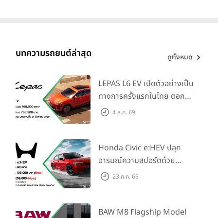
บทความรถยนต์ล่าสุด
ดูทั้งหมด
LEPAS L6 EV เปิดตัวอย่างเป็น
ทางการครั้งแรกในไทย ตอกย้ำ
วิสัยทัศน์ “Drive Your
4 ส.ค. 69
Elegance” มาพร้อม 2 รุ่นย่อย
ในราคาเริ่มต้นที่ 769,000 บาท
Honda Civic e:HEV ปลุก
อารมณ์ความสปอร์ตด้วย
Honda S+ Shift ครั้งแรกใน
23 ก.ค. 69
ไทย! พร้อมเพิ่ม Blind Spot
Information และ Cross
Traffic Monitor เพียงจอง
BAW M8 Flagship Model