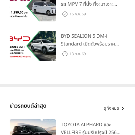
ภายใน 31 ก.ค. 2569 รับบัตร
รถ MPV 7 ที่นั่ง ที่จะมาเจาะ
น้ำมันมูลค่า 10,000 บาท
ตลาดครอบครัวและองค์กรยุค
16 ก.ค. 69
ใหม่ เปิดราคาที่ 1.299 ลบ.
(สิทธิพิเศษสำหรับ 500 คัน
แรก)
BYD SEALION 5 DM-i
Standard เปิดตัวพร้อมราคา
คาดการณ์ 699,900 บาท รุ่น
13 ก.ค. 69
ย่อยล่าสุดที่มีระยะขับขี่รวม
1,180 กม. พร้อมฉลองยอดส่ง
มอบ 1.3 แสนคัน
ข่าวรถยนต์ล่าสุด
ดูทั้งหมด
TOYOTA ALPHARD และ
VELLFIRE รุ่นปรับปรุงปี 2569