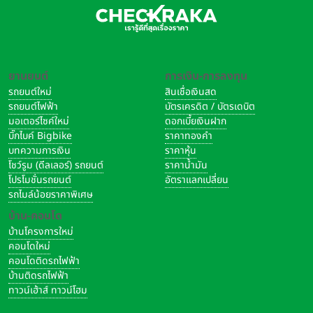
ยานยนต์
การเงิน-การลงทุน
รถยนต์ใหม่
สินเชื่อเงินสด
รถยนต์ไฟฟ้า
บัตรเครดิต / บัตรเดบิต
มอเตอร์ไซค์ใหม่
ดอกเบี้ยเงินฝาก
บิ๊กไบค์ Bigbike
ราคาทองคำ
บทความการเงิน
ราคาหุ้น
โชว์รูม (ดีลเลอร์) รถยนต์
ราคาน้ำมัน
โปรโมชั่นรถยนต์
อัตราแลกเปลี่ยน
รถไมล์น้อยราคาพิเศษ
บ้าน-คอนโด
บ้านโครงการใหม่
คอนโดใหม่
คอนโดติดรถไฟฟ้า
บ้านติดรถไฟฟ้า
ทาวน์เฮ้าส์ ทาวน์โฮม