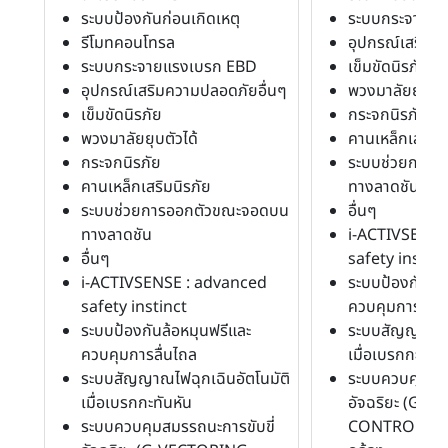
ระบบป้องกันก่อนเกิดเหตุ
ระบบกระจายแ
รีโมทคอนโทรล
อุปกรณ์เสริมค
ระบบกระจายแรงเบรก EBD
เข็มขัดนิรภัย
อุปกรณ์เสริมความปลอดภัยอื่นๆ
พวงมาลัยยุบตัว
เข็มขัดนิรภัย
กระจกนิรภัย
พวงมาลัยยุบตัวได้
คานเหล็กเสริมน
กระจกนิรภัย
ระบบช่วยการอ
คานเหล็กเสริมนิรภัย
ทางลาดชัน
ระบบช่วยการออกตัวขณะจอดบน
อื่นๆ
ทางลาดชัน
i-ACTIVSENSE
อื่นๆ
safety instinc
i-ACTIVSENSE : advanced
ระบบป้องกันล้อ
safety instinct
ควบคุมการลื่น
ระบบป้องกันล้อหมุนฟรีและ
ระบบสัญญาณไฟฉ
ควบคุมการลื่นไถล
เมื่อเบรกกะทันห
ระบบสัญญาณไฟฉุกเฉินอัตโนมัติ
ระบบควบคุมสมร
เมื่อเบรกกะทันหัน
อัจฉริยะ (G-
ระบบควบคุมสมรรถนะการขับขี่
CONTROL)