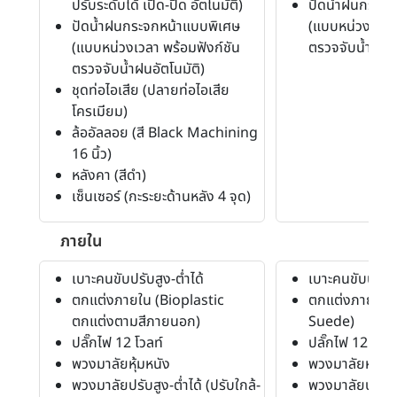
ปรับระดับได้ เปิด-ปิด อัตโนมัติ)
ปัดน้ำฝนกระจก
ปัดน้ำฝนกระจกหน้าแบบพิเศษ
(แบบหน่วงเวลา 
(แบบหน่วงเวลา พร้อมฟังก์ชัน
ตรวจจับน้ำฝนอั
ตรวจจับน้ำฝนอัตโนมัติ)
ชุดท่อไอเสีย (ปลายท่อไอเสีย
โครเมียม)
ล้ออัลลอย (สี Black Machining
16 นิ้ว)
หลังคา (สีดำ)
เซ็นเซอร์ (กะระยะด้านหลัง 4 จุด)
ภายใน
เบาะคนขับปรับสูง-ต่ำได้
เบาะคนขับปรับสู
ตกแต่งภายใน (Bioplastic
ตกแต่งภายใน (
ตกแต่งตามสีภายนอก)
Suede)
ปลั๊กไฟ 12 โวลท์
ปลั๊กไฟ 12 โวลท
พวงมาลัยหุ้มหนัง
พวงมาลัยหุ้มหนั
พวงมาลัยปรับสูง-ต่ำได้ (ปรับใกล้-
พวงมาลัยปรับสูง