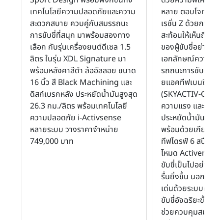
เทคโนโลยีความปลอดภัยและความ
หลาย ตอบโจทย์วัยร
สะดวกสบาย ควบคู่กับสมรรถนะ
เรชั่น Z ด้วยการเป
การขับขี่ที่สนุก มาพร้อมสองทาง
สะท้อนให้เห็นถึงต
เลือก กับรุ่นเครื่องยนต์ดีเซล 1.5
ของผู้ขับขี่อย่างช
ลิตร ในรุ่น XDL Signature มา
เอกลักษณ์ความโด
พร้อมหลังคาสีดำ ล้ออัลลอย ขนาด
รถถนะการขับขี่ด้ว
16 นิ้ว สี Black Machining และ
ยแอคทีฟเบนซิน 1.
ดิสก์เบรกหลัง ประหยัดน้ำมันสูงสุด
(SKYACTIV-G) ที่ใ
26.3 กม./ลิตร พร้อมเทคโนโลยี
ความแรง และการขับข
ความปลอดภัย i-Activsense
ประหยัดน้ำมันถึง 
หลายระบบ วางราคาจำหน่าย
พร้อมด้วยเกียร์อั
749,000 บาท
ทีฟไดรฟ์ 6 สปีด 
โหมด Activematic 
ขับขี่เป็นไปอย่าง
รื่นยิ่งขึ้น นอกจากน
เด่นด้วยระบบควบ
ขับขี่อัจฉริยะขั้นสู
ช่วยควบคุมสมรรถนะ