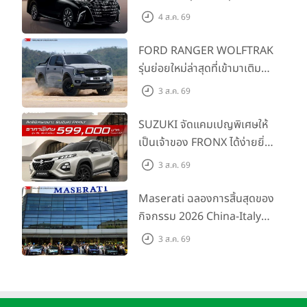
พร้อมรุ่นย่อยใหม่ HEV
4 ส.ค. 69
SMART ราคาเริ่มต้น 3.59 ลบ.
FORD RANGER WOLFTRAK
รุ่นย่อยใหม่ล่าสุดที่เข้ามาเติม
เต็มไลน์อัป พร้อมตอบโจทย์ทุก
3 ส.ค. 69
การผจญภัยด้วยสมรรถนะ
พร้อมลุย ด้วยราคาพิเศษเริ่ม
SUZUKI จัดแคมเปญพิเศษให้
ต้นที่ 9.49 แสนบาท
เป็นเจ้าของ FRONX ได้ง่ายยิ่ง
ขึ้นสำหรับรุ่น GL ราคาพิเศษ
3 ส.ค. 69
เริ่มต้น 5.99 แสนบาท จำนวน
200 คัน พร้อมข้อเสนอสุดคุ้ม
Maserati ฉลองการสิ้นสุดของ
กิจกรรม 2026 China-Italy
Grand Tour ณ สำนักงาน
3 ส.ค. 69
ใหญ่ เมืองโมเดนา ประเทศ
อิตาลี