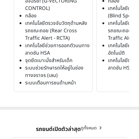
อัจฉริยะ (G-VECTORING
กล้อง
CONTROL)
เทคโนโลยีเตือ
กล้อง
(Blind Spot 
เทคโนโลยีตรวจจับวัตถุด้านหลัง
เทคโนโลยีตรวจจ
รถขณะถอย (Rear Cross
รถขณะถอย (R
Traffic Alert - RCTA)
Traffic Alert 
เทคโนโลยีช่วยการออกตัวบนทาง
เทคโนโลยีควบค
ลาดชัน HSA
อัตโนมัติ
จุดยึดเบาะนั่งสำหรับเด็ก
เทคโนโลยีช่ว
ระบบช่วยรักษารถให้อยู่ในช่อง
ลาดชัน HSA
ทางจราจร (เลน)
ระบบเตือนการชนด้านหน้า
ดูทั้งหมด
รถยนต์เปิดตัวล่าสุด