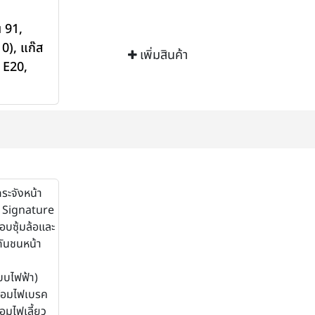
น 91
,
10)
,
แก๊ส
เพิ่มสินค้า
 E20
,
ระจังหน้า
 Signature
อบซุ้มล้อและ
กันชนหน้า
แบบไฟฟ้า)
้อมไฟเบรค
อมไฟเลี้ยว