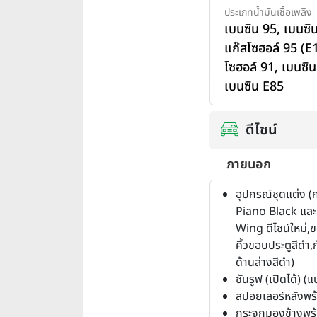
ประเภทน้ำมันเชื้อเพลิง
เบนซิน 95
,
เบนซิ
แก๊สโซฮอล์ 95 (E
โซฮอล์ 91
,
เบนซิน
เบนซิน E85
ดีไซน์
ภายนอก
อุปกรณ์ชุดแต่ง (ก
Piano Black และ
Wing ดีไซน์ใหม่,ข
คิ้วขอบประตูสีดำ,
ด้านล่างสีดำ)
ซันรูฟ (เปิดได้) (
สปอยเลอร์หลังพร
กระจกมองข้างพร้