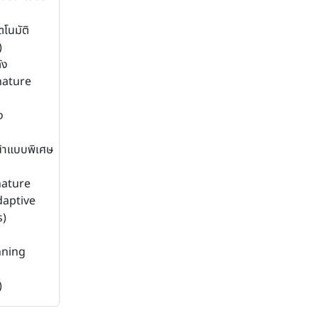
ตโนมัติ
)
ัง
nature
ง
้าแบบพิเศษ
nature
Adaptive
)
nning
)