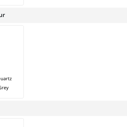
ur
uartz
Grey