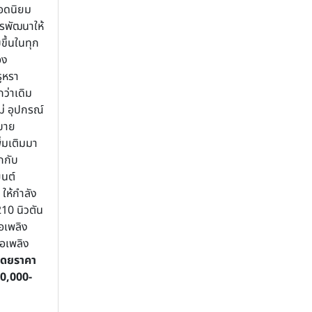
ยอดนิยม
ารพัฒนาให้
ึ้นในทุก
อง
ูหรา
กว่าเดิม
่ อุปกรณ์
บาย
ิ่มเติมมา
วกกับ
นต์
ให้กำลัง
10 นิวตัน
้อเพลิง
้อเพลิง
โดยราคา
50,000-