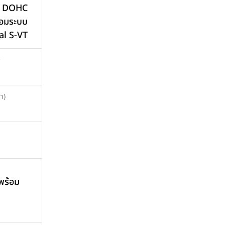
0 DOHC
ร้อมระบบ
ual S-VT
>
า)
พร้อม