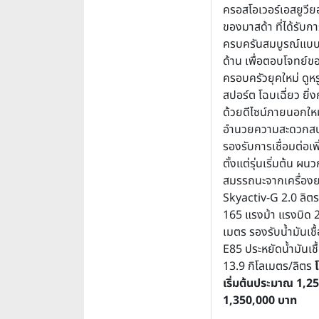
ครอสโอเวอร์เอสยูวี
ของมาสด้า ที่ได้รับก
ครบครันสมบูรณ์แบบข
ด้าน เพื่อตอบโจทย์ข
ครอบครัวยุคใหม่ ดูหร
สปอร์ต โฉบเฉี่ยว ยิ่ง
ด้วยดีไซน์ภายนอกใหม
อำนวยความสะดวกส
รองรับการเชื่อมต่อเพ
ตั้งแต่รุ่นเริ่มต้น ผน
สมรรถนะจากเครื่องย
Skyactiv-G 2.0 ลิตร 
165 แรงม้า แรงบิด 2
เมตร รองรับน้ำมันเชื
E85 ประหยัดน้ำมันเชื
13.9 กิโลเมตร/ลิตร
เริ่มต้นประมาณ 1,2
1,350,000 บาท