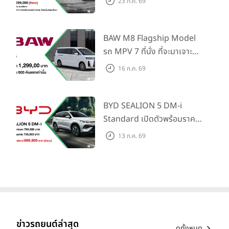
23 ก.ค. 69
ไทย! พร้อมเพิ่ม Blind Spot
Information และ Cross
Traffic Monitor เพียงจอง
BAW M8 Flagship Model
ภายใน 31 ก.ค. 2569 รับบัตร
รถ MPV 7 ที่นั่ง ที่จะมาเจาะ
น้ำมันมูลค่า 10,000 บาท
ตลาดครอบครัวและองค์กรยุค
16 ก.ค. 69
ใหม่ เปิดราคาที่ 1.299 ลบ.
(สิทธิพิเศษสำหรับ 500 คัน
แรก)
BYD SEALION 5 DM-i
Standard เปิดตัวพร้อมราคา
คาดการณ์ 699,900 บาท รุ่น
13 ก.ค. 69
ย่อยล่าสุดที่มีระยะขับขี่รวม
1,180 กม. พร้อมฉลองยอดส่ง
มอบ 1.3 แสนคัน
ข่าวรถยนต์ล่าสุด
ดูทั้งหมด