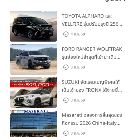
TOYOTA ALPHARD และ
VELLFIRE รุ่นปรับปรุงปี 2569
พร้อมรุ่นย่อยใหม่ HEV
4 ส.ค. 69
SMART ราคาเริ่มต้น 3.59 ลบ.
FORD RANGER WOLFTRAK
รุ่นย่อยใหม่ล่าสุดที่เข้ามาเติม
เต็มไลน์อัป พร้อมตอบโจทย์ทุก
3 ส.ค. 69
การผจญภัยด้วยสมรรถนะ
พร้อมลุย ด้วยราคาพิเศษเริ่ม
SUZUKI จัดแคมเปญพิเศษให้
ต้นที่ 9.49 แสนบาท
เป็นเจ้าของ FRONX ได้ง่ายยิ่ง
ขึ้นสำหรับรุ่น GL ราคาพิเศษ
3 ส.ค. 69
เริ่มต้น 5.99 แสนบาท จำนวน
200 คัน พร้อมข้อเสนอสุดคุ้ม
Maserati ฉลองการสิ้นสุดของ
กิจกรรม 2026 China-Italy
Grand Tour ณ สำนักงาน
3 ส.ค. 69