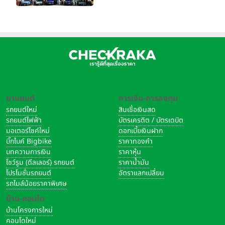
ใหญ่ เมืองโมเดนา ประเทศ
อิตาลี
ยานยนต์
การเงิน-การลงทุน
รถยนต์ใหม่
สินเชื่อเงินสด
รถยนต์ไฟฟ้า
บัตรเครดิต / บัตรเดบิต
มอเตอร์ไซค์ใหม่
ดอกเบี้ยเงินฝาก
บิ๊กไบค์ Bigbike
ราคาทองคำ
บทความการเงิน
ราคาหุ้น
โชว์รูม (ดีลเลอร์) รถยนต์
ราคาน้ำมัน
โปรโมชั่นรถยนต์
อัตราแลกเปลี่ยน
รถไมล์น้อยราคาพิเศษ
บ้าน-คอนโด
บ้านโครงการใหม่
คอนโดใหม่