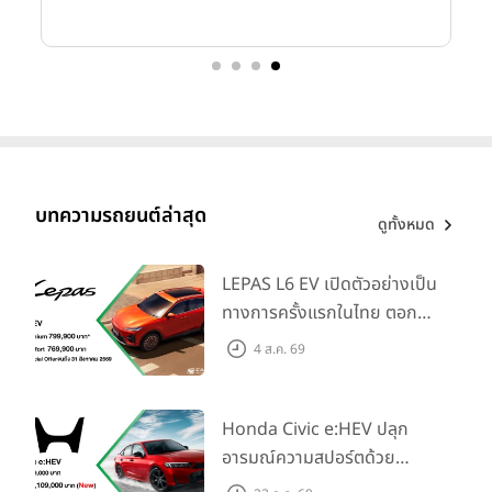
บทความรถยนต์ล่าสุด
ดูทั้งหมด
LEPAS L6 EV เปิดตัวอย่างเป็น
ทางการครั้งแรกในไทย ตอกย้ำ
วิสัยทัศน์ “Drive Your
4 ส.ค. 69
Elegance” มาพร้อม 2 รุ่นย่อย
ในราคาเริ่มต้นที่ 769,000 บาท
Honda Civic e:HEV ปลุก
อารมณ์ความสปอร์ตด้วย
Honda S+ Shift ครั้งแรกใน