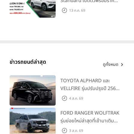
Standard เปิดตัวพร้อมราคา
คาดการณ์ 699,900 บาท รุ่น
13 ก.ค. 69
ย่อยล่าสุดที่มีระยะขับขี่รวม
1,180 กม. พร้อมฉลองยอดส่ง
มอบ 1.3 แสนคัน
ข่าวรถยนต์ล่าสุด
ดูทั้งหมด
TOYOTA ALPHARD และ
VELLFIRE รุ่นปรับปรุงปี 2569
พร้อมรุ่นย่อยใหม่ HEV
4 ส.ค. 69
SMART ราคาเริ่มต้น 3.59 ลบ.
FORD RANGER WOLFTRAK
รุ่นย่อยใหม่ล่าสุดที่เข้ามาเติม
เต็มไลน์อัป พร้อมตอบโจทย์ทุก
3 ส.ค. 69