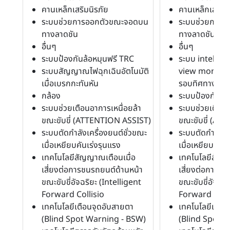
คานเหล็กเสริมนิรภัย
คานเหล็กเสริมน
ระบบช่วยการออกตัวขณะจอดบน
ระบบช่วยการอ
ทางลาดชัน
ทางลาดชัน
อื่นๆ
อื่นๆ
ระบบป้องกันล้อหมุนฟรี TRC
ระบบ intellig
ระบบสัญญาณไฟฉุกเฉินอัตโนมัติ
view monitor
เมื่อเบรกกะทันหัน
รอบทิศทาง
กล้อง
ระบบป้องกันล้
ระบบช่วยเตือนอาการเหนื่อยล้า
ระบบช่วยเตือนอ
ขณะขับขี่ (ATTENTION ASSIST)
ขณะขับขี่ (AT
ระบบตัดกำลังเครื่องยนต์ชั่วขณะ
ระบบตัดกำลังเค
เมื่อเหยียบคันเร่งรุนแรง
เมื่อเหยียบคันเ
เทคโนโลยีสัญญาณเตือนเมื่อ
เทคโนโลยีสัญญ
เสี่ยงต่อการชนรถยนต์ด้านหน้า
เสี่ยงต่อการชน
ขณะขับขี่อัจฉริยะ (Intelligent
ขณะขับขี่อัจฉริ
Forward Collisio
Forward Colli
เทคโนโลยีเตือนจุดอับสายตา
เทคโนโลยีเตือ
(Blind Spot Warning - BSW)
(Blind Spot 