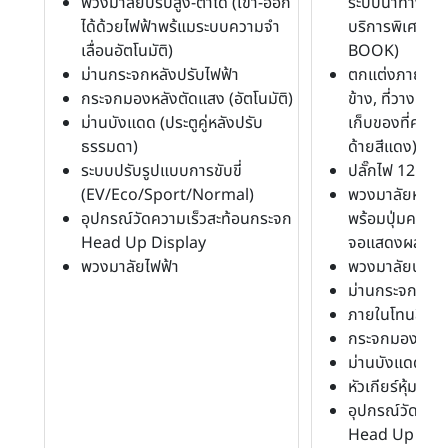
พวงมาลัยปรับสูง-ต่ำได้ (เข้า-ออก
ระบบนำทางในร
ได้ด้วยไฟฟ้าพร้แมระบบความจำ
บริการพิเศษจา
เลื่อนอัตโนมัติ)
BOOK)
ม่านกระจกหลังปรับไฟฟ้า
ตกแต่งภายใน (
กระจกมองหลังตัดแสง (อัตโนมัติ)
ข้าง, ที่วางแขน
ม่านบังแดด (ประตูคู่หลังปรับ
เก็บของที่คอน
ธรรมดา)
ด้ายสีแดง)
ระบบปรับรูปแบบการขับขี่
ปลั๊กไฟ 12 โวลท
(EV/Eco/Sport/Normal)
พวงมาลัยหุ้มหน
อุปกรณ์วัดความเร็วสะท้อนกระจก
พร้อมปุ่มควบคุ
Head Up Display
จอแสดงผลข้อมูล
พวงมาลัยไฟฟ้า
พวงมาลัยปรับสู
ม่านกระจกหลัง
ภายในโทนสีดำ
กระจกมองหลังตั
ม่านบังแดด (ประ
หัวเกียร์หุ้มหนัง
อุปกรณ์วัดควา
Head Up Disp