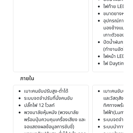
ไฟท้าย LED
ขนาดยางหน้า-ห
อุปกรณ์ภายนอก
มองข้างแบบไฮโ
เกาะตัวของน้ำ
ปัดน้ำฝนกระจก
(ทำงานอัตโนมัต
ไฟหน้า LED
ไฟ Daytime R
ภายใน
เบาะคนขับปรับสูง-ต่ำได้
เบาะคนขับปรับสู
ระบบจดจำปรับที่นั่งคนขับ
และวัสดุสังเครา
ปลั๊กไฟ 12 โวลท์
ทิศทางพร้อมปุ่
พวงมาลัยหุ้มหนัง (พวงมาลัย
ไฟฟ้า(Lumbar
พร้อมปุ่มควบคุมเครื่องเสียง และ
ระบบจดจำปรับที
จอแสดงผลข้อมูลการขับขี่)
ระบบนำทาง (Na