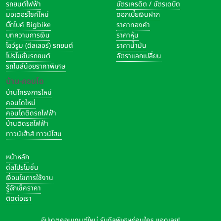
รถยนต์ไฟฟ้า
บัตรเครดิต / บัตรเดบิต
มอเตอร์ไซค์ใหม่
ดอกเบี้ยเงินฝาก
บิ๊กไบค์ Bigbike
ราคาทองคำ
บทความการเงิน
ราคาหุ้น
โชว์รูม (ดีลเลอร์) รถยนต์
ราคาน้ำมัน
โปรโมชั่นรถยนต์
อัตราแลกเปลี่ยน
รถไมล์น้อยราคาพิเศษ
บ้าน-คอนโด
บ้านโครงการใหม่
คอนโดใหม่
คอนโดติดรถไฟฟ้า
บ้านติดรถไฟฟ้า
ทาวน์เฮ้าส์ ทาวน์โฮม
หน้าหลัก
ดีลโปรโมชั่น
เงื่อนไขการใช้งาน
รู้จักเช็คราคา
ติดต่อเรา
อัปเดตคอนเทนต์ใหม่ รับดีลพิเศษก่อนใคร แอดเลย!