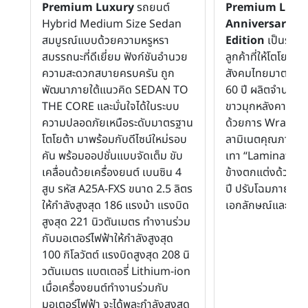
Premium Luxury
รถยนต์
Premium Luxur
Hybrid Medium Size Sedan
Anniversary Sp
สมบูรณ์แบบด้วยความหรูหรา
Edition
เป็นรุ่นพ
สมรรถนะที่ดีเยี่ยม ฟังก์ชันอำนวย
ลูกค้าที่ให้โตโยต้าเ
ความสะดวกสบายครบครัน ถูก
สังคมไทยมาตลอดร
พัฒนาภายใต้แนวคิด SEDAN TO
60 ปี ผลิตจำนวนจ
THE CORE และมั่นใจได้ในระบบ
ขาวมุกหลังคาดำ เ
ความปลอดภัยเหนือระดับมาตรฐาน
ด้วยการ Wrap ภา
โตโยต้า มาพร้อมกับดีไซน์ใหม่รอบ
ลามิเนตคุณภาพระด
คัน พร้อมออปชั่นแบบจัดเต็ม ขับ
เทา “Laminated 
เคลื่อนด้วยเครื่องยนต์ เบนซิน 4
ข้างตกแต่งด้วยสัญ
สูบ รหัส A25A-FXS ขนาด 2.5 ลิตร
ปี ปรับโฉมภายนอก
ให้กำลังสูงสุด 186 แรงม้า แรงบิด
เอกลักษณ์และทันสมั
สูงสุด 221 นิวตันเมตร ทำงานร่วม
กับมอเตอร์ไฟฟ้าให้กำลังสูงสุด
100 กิโลวัตต์ แรงบิดสูงสุด 208 นิ
วตันเมตร แบตเตอรี่ Lithium-ion
เมื่อเครื่องยนต์ทำงานร่วมกับ
มอเตอร์ไฟฟ้า จะได้พละกำลังสูงสุด