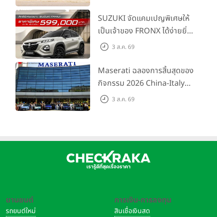
การผจญภัยด้วยสมรรถนะ
พร้อมลุย ด้วยราคาพิเศษเริ่ม
SUZUKI จัดแคมเปญพิเศษให้
ต้นที่ 9.49 แสนบาท
เป็นเจ้าของ FRONX ได้ง่ายยิ่ง
ขึ้นสำหรับรุ่น GL ราคาพิเศษ
3 ส.ค. 69
เริ่มต้น 5.99 แสนบาท จำนวน
200 คัน พร้อมข้อเสนอสุดคุ้ม
Maserati ฉลองการสิ้นสุดของ
กิจกรรม 2026 China-Italy
Grand Tour ณ สำนักงาน
3 ส.ค. 69
ใหญ่ เมืองโมเดนา ประเทศ
อิตาลี
ยานยนต์
การเงิน-การลงทุน
รถยนต์ใหม่
สินเชื่อเงินสด