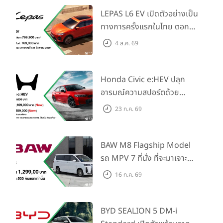
LEPAS L6 EV เปิดตัวอย่างเป็น
ทางการครั้งแรกในไทย ตอกย้ำ
วิสัยทัศน์ “Drive Your
4 ส.ค. 69
Elegance” มาพร้อม 2 รุ่นย่อย
ในราคาเริ่มต้นที่ 769,000 บาท
Honda Civic e:HEV ปลุก
อารมณ์ความสปอร์ตด้วย
Honda S+ Shift ครั้งแรกใน
23 ก.ค. 69
ไทย! พร้อมเพิ่ม Blind Spot
Information และ Cross
Traffic Monitor เพียงจอง
BAW M8 Flagship Model
ภายใน 31 ก.ค. 2569 รับบัตร
รถ MPV 7 ที่นั่ง ที่จะมาเจาะ
น้ำมันมูลค่า 10,000 บาท
ตลาดครอบครัวและองค์กรยุค
16 ก.ค. 69
ใหม่ เปิดราคาที่ 1.299 ลบ.
(สิทธิพิเศษสำหรับ 500 คัน
แรก)
BYD SEALION 5 DM-i