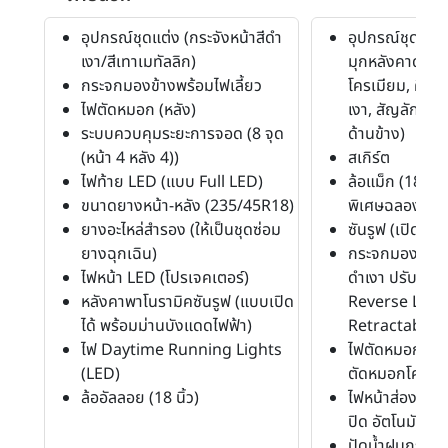
อุปกรณ์ชุดแต่ง (กระจังหน้าสีดำ
อุปกรณ์ชุดแต่
เงา/สีเทาเมทัลลิก)
มุกหลังคาดำ, คิ
กระจกมองข้างพร้อมไฟเลี้ยว
โครเมียม, คิ้ว
ไฟตัดหมอก (หลัง)
เงา, สัญลักษณ์ร
ระบบควบคุมระยะการจอด (8 จุด
ด้านข้าง)
(หน้า 4 หลัง 4))
สเกิร์ต
ไฟท้าย LED (แบบ Full LED)
ล้อแม็ก (18" สีเ
ขนาดยางหน้า-หลัง (235/45R18)
พิเศษฉลองครบร
ยางอะไหล่สำรอง (ให้เป็นชุดซ่อม
ซันรูฟ (เปิดไม่ได
ยางฉุกเฉิน)
กระจกมองข้างพร
ไฟหน้า LED (โปรเจคเตอร์)
ดำเงา ปรับไฟฟ้
หลังคาพาโนรามิคซันรูฟ (แบบเปิด
Reverse Link
ได้ พร้อมม่านบังแดดไฟฟ้า)
Retractable)
ไฟ Daytime Running Lights
ไฟตัดหมอก (LE
(LED)
ตัดหมอกโครเม
ล้ออัลลอย (18 นิ้ว)
ไฟหน้าส่องสว่าง
ปิด อัตโนมัติ)
ปัดน้ำฝนกระจก