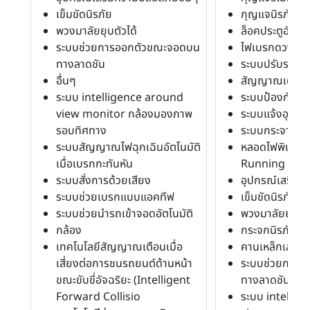
เข็มขัดนิรภัย
กุญแจนิรภัย
พวงมาลัยยุบตัวได้
ล็อคประตูอัตโนม
ระบบช่วยการออกตัวขณะจอดบน
ไฟเบรกดวงที่ 3
ทางลาดชัน
ระบบปรับระยะส
อื่นๆ
สัญญาณเตือน
ระบบ intelligence around
ระบบป้องกันก่อ
view monitor กล้องมองภาพ
ระบบแจ้งอุปกร
รอบทิศทาง
ระบบกระจายแ
ระบบสัญญาณไฟฉุกเฉินอัตโนมัติ
หลอดไฟพิเศษร
เมื่อเบรกกะทันหัน
Running Ligh
ระบบสั่งการด้วยเสียง
อุปกรณ์เสริมค
ระบบช่วยเบรกแบบแอคทีฟ
เข็มขัดนิรภัย
ระบบช่วยนำรถเข้าจอดอัตโนมัติ
พวงมาลัยยุบตัว
กล้อง
กระจกนิรภัย
เทคโนโลยีสัญญาณเตือนเมื่อ
คานเหล็กเสริมน
เสี่ยงต่อการชนรถยนต์ด้านหน้า
ระบบช่วยการอ
ขณะขับขี่อัจฉริยะ (Intelligent
ทางลาดชัน
Forward Collisio
ระบบ intellig