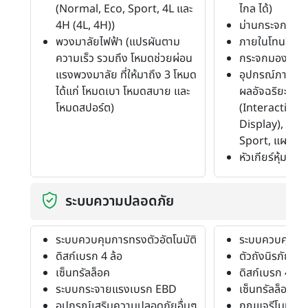
(Normal, Eco, Sport, 4L และ
ไกล ได้)
4H (4L, 4H))
ม่านกระจกหลัง
พวงมาลัยไฟฟ้า (แปรผันตาม
ภายในโทนสีดำ
ความเร็ว รวมถึง โหมดช่วยผ่อน
กระจกมองหลังตั
แรงพวงมาลัย ที่ให้มาถึง 3 โหมด
อุปกรณ์ภายในอ
ได้แก่ โหมดเบา โหมดสบาย และ
ผลอัจฉริยะขนาด
โหมดสปอร์ต)
(Interactive 
Display), แป้
Sport, แผงปิดส
หัวเกียร์หุ้มหนัง
ระบบความปลอดภัย
ระบบควบคุมการทรงตัวอัตโนมัติ
ระบบควบคุมการ
ดิสก์เบรก 4 ล้อ
ตัวถังนิรภัย
เซ็นทรัลล็อค
ดิสก์เบรก 4 ล้อ
ระบบกระจายแรงเบรก EBD
เซ็นทรัลล็อค
อุปกรณ์เสริมความปลอดภัยอื่นๆ
กุญแจรีโมท