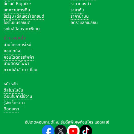
บิ๊กไบค์ Bigbike
ราคาทองคำ
บทความการเงิน
ราคาหุ้น
โชว์รูม (ดีลเลอร์) รถยนต์
ราคาน้ำมัน
โปรโมชั่นรถยนต์
อัตราแลกเปลี่ยน
รถไมล์น้อยราคาพิเศษ
บ้าน-คอนโด
บ้านโครงการใหม่
คอนโดใหม่
คอนโดติดรถไฟฟ้า
บ้านติดรถไฟฟ้า
ทาวน์เฮ้าส์ ทาวน์โฮม
หน้าหลัก
ดีลโปรโมชั่น
เงื่อนไขการใช้งาน
รู้จักเช็คราคา
ติดต่อเรา
อัปเดตคอนเทนต์ใหม่ รับดีลพิเศษก่อนใคร แอดเลย!