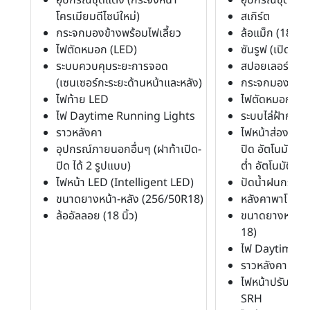
โครเมียมดีไซน์ใหม่)
สเกิร์ต
กระจกมองข้างพร้อมไฟเลี้ยว
ล้อแม็ก (18")
ไฟตัดหมอก (LED)
ซันรูฟ (เปิดได้)
ระบบควบคุมระยะการจอด
สปอยเลอร์หลัง
(เซนเซอร์กะระยะด้านหน้าและหลัง)
กระจกมองข้างพ
ไฟท้าย LED
ไฟตัดหมอก (หน้
ไฟ Daytime Running Lights
ระบบไล่ฝ้ากระ
ราวหลังคา
ไฟหน้าส่องสว่าง
อุปกรณ์ภายนอกอื่นๆ (ฝาท้าเปิด-
ปิด อัตโนมัติ พ
ปิด ได้ 2 รูปแบบ)
ต่ำ อัตโนมัติ)
ไฟหน้า LED (Intelligent LED)
ปัดน้ำฝนกระจก
ขนาดยางหน้า-หลัง (256/50R18)
หลังคาพาโนรามิ
ล้ออัลลอย (18 นิ้ว)
ขนาดยางหน้า-ห
18)
ไฟ Daytime R
ราวหลังคา
ไฟหน้าปรับตามท
SRH