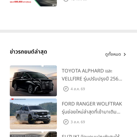
ย่อยล่าสุดที่มีระยะขับขี่รวม
1,180 กม. พร้อมฉลองยอดส่ง
มอบ 1.3 แสนคัน
ข่าวรถยนต์ล่าสุด
ดูทั้งหมด
TOYOTA ALPHARD และ
VELLFIRE รุ่นปรับปรุงปี 2569
พร้อมรุ่นย่อยใหม่ HEV
4 ส.ค. 69
SMART ราคาเริ่มต้น 3.59 ลบ.
FORD RANGER WOLFTRAK
รุ่นย่อยใหม่ล่าสุดที่เข้ามาเติม
เต็มไลน์อัป พร้อมตอบโจทย์ทุก
3 ส.ค. 69
การผจญภัยด้วยสมรรถนะ
พร้อมลุย ด้วยราคาพิเศษเริ่ม
SUZUKI จัดแคมเปญพิเศษให้