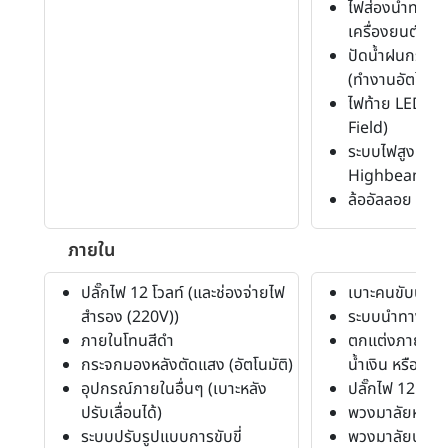
ไฟส่องนำทางหล
เครื่องยนต์
ปัดน้ำฝนกระจก
(ทำงานอัตโนมัต
ไฟท้าย LED (แ
Field)
ระบบไฟสูงแบบ
Highbeam
ล้ออัลลอย (18)
ภายใน
ปลั๊กไฟ 12 โวลท์ (และช่องจ่ายไฟ
เบาะคนขับปรับสู
สำรอง (220V))
ระบบนำทาง (N
ภายในโทนสีดำ
ตกแต่งภายใน (
กระจกมองหลังตัดแสง (อัตโนมัติ)
น้ำเงิน หรือ ดำ)
อุปกรณ์ภายในอื่นๆ (เบาะหลัง
ปลั๊กไฟ 12 โวลท
ปรับเลื่อนได้)
พวงมาลัยหุ้มหน
ระบบปรับรูปแบบการขับขี่
พวงมาลัยปรับสูง