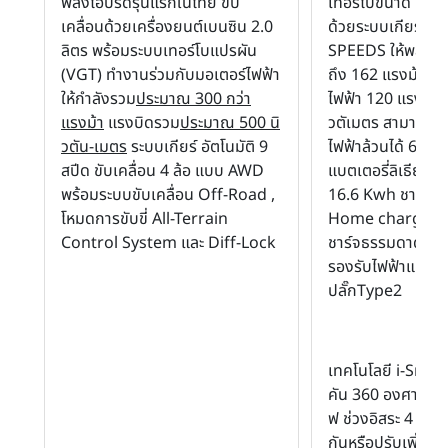
พลังไฮบริดรุ่นแรกในไทย ขับ
เทอร์โบขนาด 1.5 ลิ
เคลื่อนด้วยเครื่องยนต์เบนซิน 2.0
ด้วยระบบเกียร์ ED
ลิตร พร้อมระบบเทอร์โบแปรผัน
SPEEDS ให้พละกำล
(VGT) ทำงานร่วมกับมอเตอร์ไฟฟ้า
ถึง 162 แรงม้า ผ
ให้กำลังรวม
ประมาณ 300 กว่า
ไฟฟ้า 120 แรงม้า 
แรงม้า
แรงบิดรวม
ประมาณ 500 นิ
วตัเมตร สามารถวิ่
วตัน-เมตร
ระบบเกียร์ อัตโนมัติ 9
ไฟฟ้าล้วนได้ 67 ก
สปีด ขับเคลื่อน 4 ล้อ แบบ AWD
แบตเตอรี่ลิเธียมไ
พร้อมระบบขับเคลื่อน Off-Road ,
16.6 Kwh ชาร์จด้
โหมดการขับขี่ All-Terrain
Home charger 4
Control System และ Diff-Lock
ชาร์จธรรมดาด้วยปล
รองรับไฟฟ้าแบบ A
ปลั๊กType2
เทคโนโลยี i-Sma
คัน 360 องศา หลั
ฟ ช่วงอิสระ 4 ล้อ แ
กันหรือปรับเพิ่มขึ