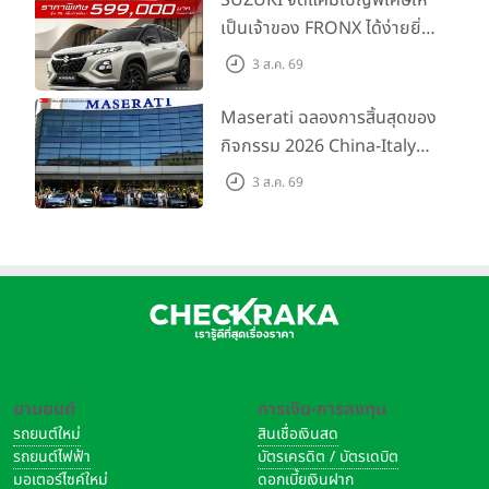
ต้นที่ 9.49 แสนบาท
เป็นเจ้าของ FRONX ได้ง่ายยิ่ง
ขึ้นสำหรับรุ่น GL ราคาพิเศษ
3 ส.ค. 69
เริ่มต้น 5.99 แสนบาท จำนวน
200 คัน พร้อมข้อเสนอสุดคุ้ม
Maserati ฉลองการสิ้นสุดของ
กิจกรรม 2026 China-Italy
Grand Tour ณ สำนักงาน
3 ส.ค. 69
ใหญ่ เมืองโมเดนา ประเทศ
อิตาลี
ยานยนต์
การเงิน-การลงทุน
รถยนต์ใหม่
สินเชื่อเงินสด
รถยนต์ไฟฟ้า
บัตรเครดิต / บัตรเดบิต
มอเตอร์ไซค์ใหม่
ดอกเบี้ยเงินฝาก