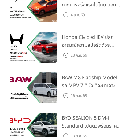
ทางการครั้งแรกในไทย ตอกย้ำ
วิสัยทัศน์ “Drive Your
4 ส.ค. 69
Elegance” มาพร้อม 2 รุ่นย่อย
ในราคาเริ่มต้นที่ 769,000 บาท
Honda Civic e:HEV ปลุก
อารมณ์ความสปอร์ตด้วย
Honda S+ Shift ครั้งแรกใน
23 ก.ค. 69
ไทย! พร้อมเพิ่ม Blind Spot
Information และ Cross
Traffic Monitor เพียงจอง
BAW M8 Flagship Model
ภายใน 31 ก.ค. 2569 รับบัตร
รถ MPV 7 ที่นั่ง ที่จะมาเจาะ
น้ำมันมูลค่า 10,000 บาท
ตลาดครอบครัวและองค์กรยุค
16 ก.ค. 69
ใหม่ เปิดราคาที่ 1.299 ลบ.
(สิทธิพิเศษสำหรับ 500 คัน
แรก)
BYD SEALION 5 DM-i
Standard เปิดตัวพร้อมราคา
คาดการณ์ 699,900 บาท รุ่น
13 ก.ค. 69