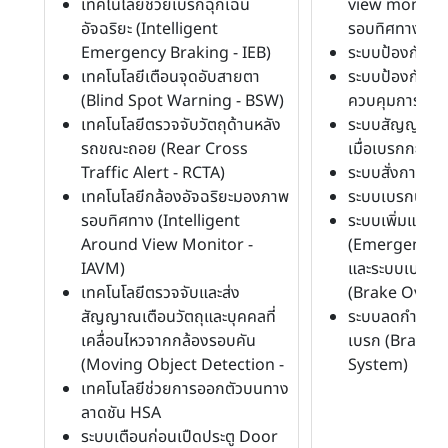
เทคโนโลยีช่วยเบรกฉุกเฉิน
view monitor
อัจฉริยะ (Intelligent
รอบทิศทาง
Emergency Braking - IEB)
ระบบป้องกันล้
เทคโนโลยีเตือนจุดอับสายตา
ระบบป้องกันล้อ
(Blind Spot Warning - BSW)
ควบคุมการลื่น
เทคโนโลยีตรวจจับวัตถุด้านหลัง
ระบบสัญญาณไฟฉ
รถขณะถอย (Rear Cross
เมื่อเบรกกะทันห
Traffic Alert - RCTA)
ระบบสั่งการด้ว
เทคโนโลยีกล้องอัจฉริยะมองภาพ
ระบบเบรกป้องก
รอบทิศทาง (Intelligent
ระบบเพิ่มแรงเ
Around View Monitor -
(Emergency B
IAVM)
และระบบเบรกอั
เทคโนโลยีตรวจจับและส่ง
(Brake Overr
สัญญาณเตือนวัตถุและบุคคลที่
ระบบลดกำลังเคร
เคลื่อนไหวจากกล้องรอบคัน
เบรก (Brake 
(Moving Object Detection -
System)
เทคโนโลยีช่วยการออกตัวบนทาง
ลาดชัน HSA
ระบบเตือนก่อนเปืดประตู Door