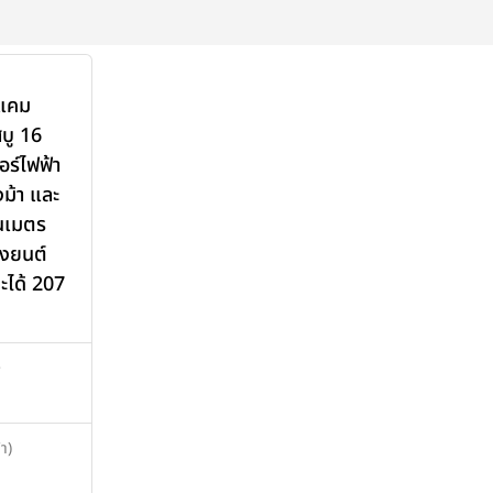
ดแคม
บู 16
อร์ไฟฟ้า
งม้า และ
ันเมตร
องยนต์
ะได้ 207
>
า)