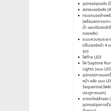
อุปกรณ์ชุดแต่ง (โ
สปอยเลอร์หลัง (ส
กระจกมองข้างพร้
(พร้อมลดการเกา
น้ำ และปรับลดอัตโน
ถอยหลัง)
ระบบควบคุมระยะ
(เซ็นเซอร์หน้า 4 แ
จุด)
ไฟท้าย LED
ไฟ Daytime Ru
Lights (แบบ LED
อุปกรณ์ภายนอกอื่
หน้า-หลัง แบบ L
Sequential,ไฟส่อ
ประตูภายนอก)
ยางอะไหล่สำรอง (ใ
อุปกรณ์อุดการรั่
ชั่วคราว)