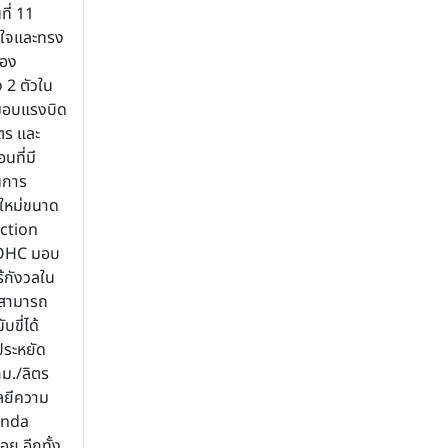
ที่ 11
นใจและทรง
ของ
 2 ตัวใน
่มอบแรงบิด
ตร และ
นที่มี
นการ
์ใหม่ขนาด
ection
DOHC มอบ
ร้กังวลใน
บสามารถ
ขี่ได้
ระหยัด
กม./ลิตร
ลยีความ
onda
ย อีกทั้ง