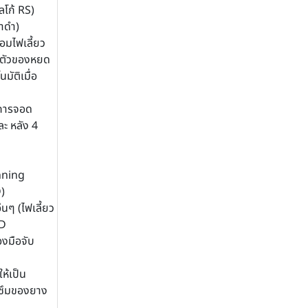
ลโก้ RS)
ำดำ)
อมไฟเลี้ยว
ะตัวของหยด
มัติเมื่อ
การจอด
ละ หลัง 4
nning
)
นๆ (ไฟเลี้ยว
ED
งมือจับ
ห้เป็น
วซึมของยาง