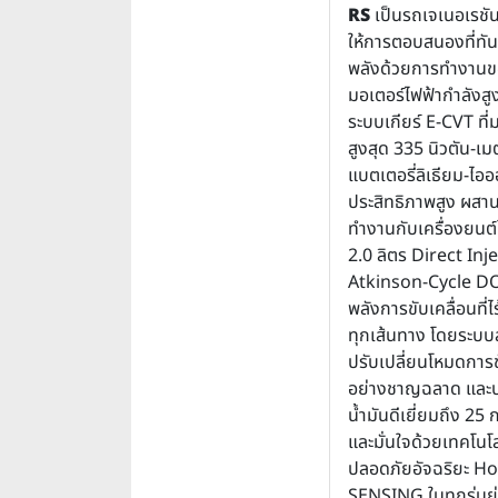
RS
เป็นรถเจเนอเรชัน
ให้การตอบสนองที่ทั
พลังด้วยการทำงาน
มอเตอร์ไฟฟ้ากำลังสูง
ระบบเกียร์ E-CVT ที
สูงสุด 335 นิวตัน-เม
แบตเตอรี่ลิเธียม-ไอออ
ประสิทธิภาพสูง ผสา
ทำงานกับเครื่องยนต
2.0 ลิตร Direct Inj
Atkinson-Cycle 
พลังการขับเคลื่อนที่ไ
ทุกเส้นทาง โดยระบ
ปรับเปลี่ยนโหมดการขับ
อย่างชาญฉลาด และป
น้ำมันดีเยี่ยมถึง 25 
และมั่นใจด้วยเทคโนโ
ปลอดภัยอัจฉริยะ H
SENSING ในทุกรุ่นย่อ