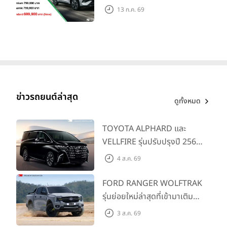
คาดการณ์ 699,900 บาท รุ่น
13 ก.ค. 69
ย่อยล่าสุดที่มีระยะขับขี่รวม
1,180 กม. พร้อมฉลองยอดส่ง
มอบ 1.3 แสนคัน
ข่าวรถยนต์ล่าสุด
ดูทั้งหมด
TOYOTA ALPHARD และ
VELLFIRE รุ่นปรับปรุงปี 2569
พร้อมรุ่นย่อยใหม่ HEV
4 ส.ค. 69
SMART ราคาเริ่มต้น 3.59 ลบ.
FORD RANGER WOLFTRAK
รุ่นย่อยใหม่ล่าสุดที่เข้ามาเติม
เต็มไลน์อัป พร้อมตอบโจทย์ทุก
3 ส.ค. 69
การผจญภัยด้วยสมรรถนะ