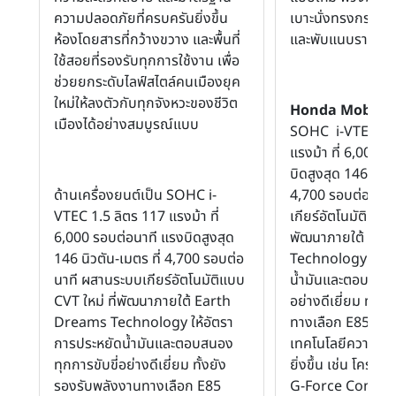
ความปลอดภัยที่ครบครันยิ่งขึ้น
เบาะนั่งทรงกระชับ
ห้องโดยสารที่กว้างขวาง และพื้นที่
และพับแนบราบได้
ใช้สอยที่รองรับทุกการใช้งาน เพื่อ
ช่วยยกระดับไลฟ์สไตล์คนเมืองยุค
ใหม่ให้ลงตัวกับทุกจังหวะของชีวิต
Honda Mobilio
เมืองได้อย่างสมบูรณ์แบบ
SOHC i-VTEC 1.5
แรงม้า ที่ 6,000 
บิดสูงสุด 146 นิวตั
ด้านเครื่องยนต์เป็น SOHC i-
4,700 รอบต่อนาท
VTEC 1.5 ลิตร 117 แรงม้า ที่
เกียร์อัตโนมัติแบบ 
6,000 รอบต่อนาที แรงบิดสูงสุด
พัฒนาภายใต้ Ea
146 นิวตัน-เมตร ที่ 4,700 รอบต่อ
Technology ให้อั
นาที ผสานระบบเกียร์อัตโนมัติแบบ
น้ำมันและตอบสนอง
CVT ใหม่ ที่พัฒนาภายใต้ Earth
อย่างดีเยี่ยม ทั้ง
Dreams Technology ให้อัตรา
ทางเลือก E85 นอกจ
การประหยัดน้ำมันและตอบสนอง
เทคโนโลยีความปล
ทุกการขับขี่อย่างดีเยี่ยม ทั้งยัง
ยิ่งขึ้น เช่น โครงสร
รองรับพลังงานทางเลือก E85
G-Force Control