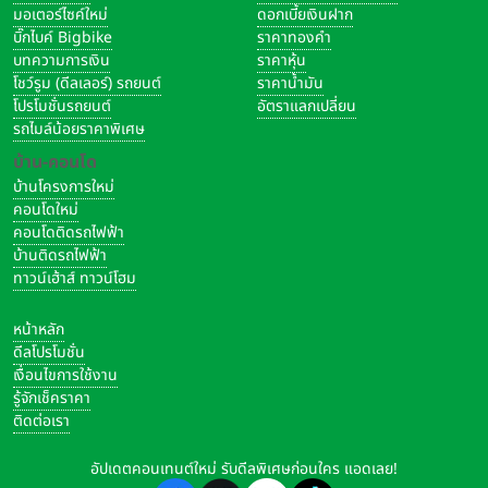
มอเตอร์ไซค์ใหม่
ดอกเบี้ยเงินฝาก
บิ๊กไบค์ Bigbike
ราคาทองคำ
บทความการเงิน
ราคาหุ้น
โชว์รูม (ดีลเลอร์) รถยนต์
ราคาน้ำมัน
โปรโมชั่นรถยนต์
อัตราแลกเปลี่ยน
รถไมล์น้อยราคาพิเศษ
บ้าน-คอนโด
บ้านโครงการใหม่
คอนโดใหม่
คอนโดติดรถไฟฟ้า
บ้านติดรถไฟฟ้า
ทาวน์เฮ้าส์ ทาวน์โฮม
หน้าหลัก
ดีลโปรโมชั่น
เงื่อนไขการใช้งาน
รู้จักเช็คราคา
ติดต่อเรา
อัปเดตคอนเทนต์ใหม่ รับดีลพิเศษก่อนใคร แอดเลย!