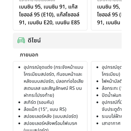
เบนซิน 95
,
เบนซิน 91
,
แก๊ส
เบนซิน 95
,
เบน
โซฮอล์ 95 (E10)
,
แก๊สโซฮอล์
โซฮอล์ 95 (E10
91
,
เบนซิน E20
,
เบนซิน E85
91
,
เบนซิน E20
ดีไซน์
ภายนอก
อุปกรณ์ชุดแต่ง (กระจังหน้าแบบ
อุปกรณ์ชุดแต่ง
โครเมียมสปอร์ต, กันชนหน้าและ
โครเมียม)
หลังแบบสปอร์ต, ปลอกท่อไอเสีย
ไฟหน้ามัลติรีแ
สเตนเลส และสัญลักษณ์ RS บน
ล้อกระทะ (15"
ฝากระโปรงท้าย)
ปัดน้ำฝนกระจก
สเกิร์ต (รอบคัน)
อุปกรณ์ที่มีสีเด
ล้อแม็ก (15", แบบ RS)
จับประตูด้านนอ
สปอยเลอร์หลัง (แบบสปอร์ต)
ระบบไล่ฝ้ากระจ
สปอยเลอร์หลังพร้อมไฟเบรค
เสาอากาศ (แบบส
(แบบสปอร์ต)