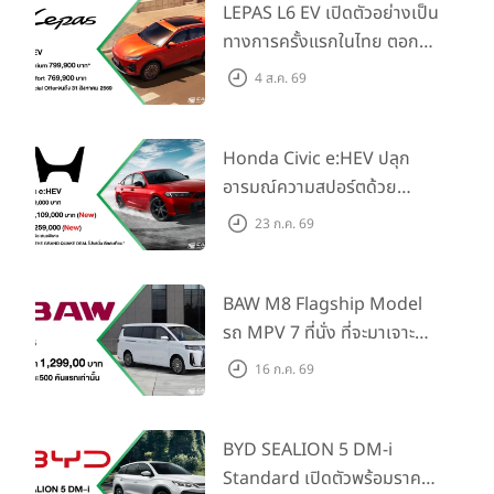
LEPAS L6 EV เปิดตัวอย่างเป็น
ทางการครั้งแรกในไทย ตอกย้ำ
วิสัยทัศน์ “Drive Your
4 ส.ค. 69
Elegance” มาพร้อม 2 รุ่นย่อย
ในราคาเริ่มต้นที่ 769,000 บาท
Honda Civic e:HEV ปลุก
อารมณ์ความสปอร์ตด้วย
Honda S+ Shift ครั้งแรกใน
23 ก.ค. 69
ไทย! พร้อมเพิ่ม Blind Spot
Information และ Cross
Traffic Monitor เพียงจอง
BAW M8 Flagship Model
ภายใน 31 ก.ค. 2569 รับบัตร
รถ MPV 7 ที่นั่ง ที่จะมาเจาะ
น้ำมันมูลค่า 10,000 บาท
ตลาดครอบครัวและองค์กรยุค
16 ก.ค. 69
ใหม่ เปิดราคาที่ 1.299 ลบ.
(สิทธิพิเศษสำหรับ 500 คัน
แรก)
BYD SEALION 5 DM-i
Standard เปิดตัวพร้อมราคา