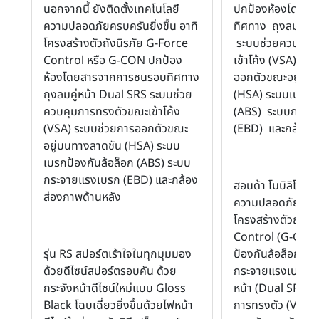
นอกจากนี้ ยังติดตั้งเทคโนโลยี
ปกป้องห้องโดยส
ความปลอดภัยครบครันยิ่งขึ้น อาทิ
ทิศทาง ถุงลมคู่ห
โครงสร้างตัวถังนิรภัย G-Force
ระบบช่วยควบคุม
Control หรือ G-CON ปกป้อง
เข้าโค้ง (VSA) ระ
ห้องโดยสารจากการชนรอบทิศทาง
ออกตัวขณะอยู่บน
ถุงลมคู่หน้า Dual SRS ระบบช่วย
(HSA) ระบบเบรกป้
ควบคุมการทรงตัวขณะเข้าโค้ง
(ABS) ระบบกระจ
(VSA) ระบบช่วยการออกตัวขณะ
(EBD) และกล้องส
อยู่บนทางลาดชัน (HSA) ระบบ
เบรกป้องกันล้อล็อก (ABS) ระบบ
กระจายแรงเบรก (EBD) และกล้อง
ฮอนด้า โมบิลิโอ ให
ส่องภาพด้านหลัง
ความปลอดภัยครบค
โครงสร้างตัวถังแ
Control (G-CON
รุ่น RS สปอร์ตเร้าใจในทุกมุมมอง
ป้องกันล้อล็อก (
ด้วยดีไซน์สปอร์ตรอบคัน ด้วย
กระจายแรงเบรก (E
กระจังหน้าดีไซน์ใหม่แบบ Gloss
หน้า (Dual SRS) ร
Black โฉบเฉี่ยวยิ่งขึ้นด้วยไฟหน้า
การทรงตัว (VSA) 