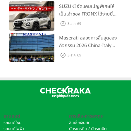
พร้อมลุย ด้วยราคาพิเศษเริ่ม
SUZUKI จัดแคมเปญพิเศษให้
ต้นที่ 9.49 แสนบาท
เป็นเจ้าของ FRONX ได้ง่ายยิ่ง
ขึ้นสำหรับรุ่น GL ราคาพิเศษ
3 ส.ค. 69
เริ่มต้น 5.99 แสนบาท จำนวน
200 คัน พร้อมข้อเสนอสุดคุ้ม
Maserati ฉลองการสิ้นสุดของ
กิจกรรม 2026 China-Italy
Grand Tour ณ สำนักงาน
3 ส.ค. 69
ใหญ่ เมืองโมเดนา ประเทศ
อิตาลี
ยานยนต์
การเงิน-การลงทุน
รถยนต์ใหม่
สินเชื่อเงินสด
รถยนต์ไฟฟ้า
บัตรเครดิต / บัตรเดบิต