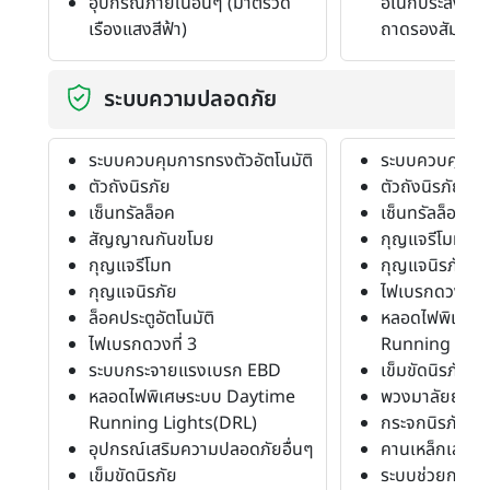
อุปกรณ์ภายในอื่นๆ (มาตรวัด
อเนกประสงค์ใต้
เรืองแสงสีฟ้า)
ถาดรองสัมภาระ
ระบบความปลอดภัย
ระบบควบคุมการทรงตัวอัตโนมัติ
ระบบควบคุมการ
ตัวถังนิรภัย
ตัวถังนิรภัย
เซ็นทรัลล็อค
เซ็นทรัลล็อค
สัญญาณกันขโมย
กุญแจรีโมท
กุญแจรีโมท
กุญแจนิรภัย
กุญแจนิรภัย
ไฟเบรกดวงที่ 3
ล็อคประตูอัตโนมัติ
หลอดไฟพิเศษร
ไฟเบรกดวงที่ 3
Running Ligh
ระบบกระจายแรงเบรก EBD
เข็มขัดนิรภัย
หลอดไฟพิเศษระบบ Daytime
พวงมาลัยยุบตัว
Running Lights(DRL)
กระจกนิรภัย
อุปกรณ์เสริมความปลอดภัยอื่นๆ
คานเหล็กเสริมน
เข็มขัดนิรภัย
ระบบช่วยการอ